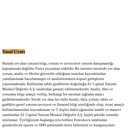
Yasal Uyarı
Burada yer alan yatırım bilgi, yorum ve tavsiyeleri yatırım danışmanlığı
kapsamında değildir. Forex piyasaları risklidir. Bu internet sitesinde yer alan
yorum, analiz ve fikirler güvenilir olduğuna inanılan kaynaklardan
yararlanılarak hazırlanmıştır ve analistlerimizin kişisel görüşlerini
yansıtmaktadır. Kullanılan tablo grafiklerin doğruluğu A1 Capital Yatırım
Menkul Değerler A.Ş. tarafından garanti edilmemektedir. Analiz, fikir ve
yorumlar bilgi amaçlı verilip, herhangi bir menfaat sağlama amacı
güdülmemektedir. Sitede yer alan her türlü Analiz, fikir, yorum, tablo ve
grafikler genel yatırım tavsiyesi ve finansal bilgi niteliğinde olup, ticari amaçlı
kullanılmasından kaynaklanan ve 3. kişiler dahil uğranılan maddi ve manevi
zararlardan A1 Capital Yatırım Menkul Değerler A.Ş. hiçbir şekilde sorumlu
tutulamaz. Üyeliğinizin başlangıcıyla birlikte Forexkocu tarafından
gönderilecek eposta ve SMS şeklindeki forex bültenleri ve kampanyaları