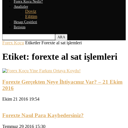
Forex Koçu Nedir?
Analizler
Doviz
Eğitim
Hesap Çeşitleri
İletişim
Forex Koçu
Etiketler
Forexte al sat işlemleri
Etiket: forexte al sat işlemleri
Forexte Gerçekten Neye İhtiyacınız Var? – 21 Ekim
2016
Ekim 21 2016 19:54
Forexte Nasıl Para Kaybedersiniz?
Temmuz 29 2016 15:30