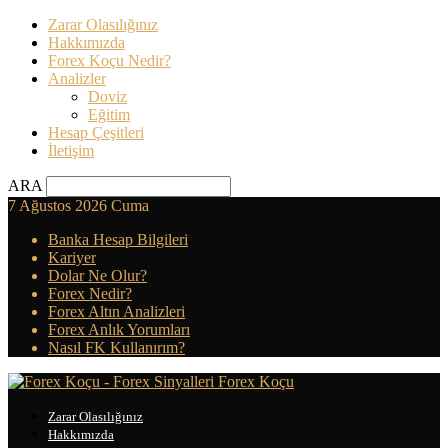
Zarar Olasılığınız
Hakkımızda
Forex Koçu Nedir?
Analizler
Doviz
Eğitim
Hesap Çeşitleri
İletişim
ARA
7 Ağustos 2026 Cuma
Banka Hesap Bilgileri
Kariyer
Dolar Ne Olur?
Forex Nedir?
Forex Altın Analizleri
Forex Anlık Yorumları
Nasıl FK Kullanırım?
Forex Koçu
Zarar Olasılığınız
Hakkımızda