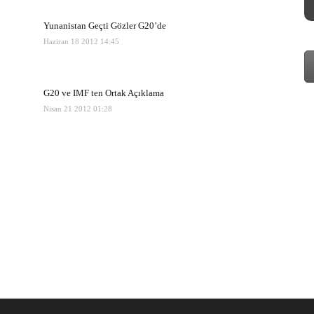
Yunanistan Geçti Gözler G20’de
Haziran 18 2012 14:45
G20 ve IMF ten Ortak Açıklama
Nisan 21 2012 01:28