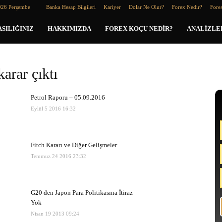
026 Perşembe
Banka Hesap Bilgileri
Kariyer
Dolar Ne Olur?
Forex Nedir?
Forex
SILIĞINIZ
HAKKIMIZDA
FOREX KOÇU NEDIR?
ANALIZLE
karar çıktı
Petrol Raporu – 05.09.2016
Eylül 5 2016 16:32
Fitch Kararı ve Diğer Gelişmeler
Temmuz 24 2016 23:32
G20 den Japon Para Politikasına İtiraz
Yok
Nisan 19 2013 09:24