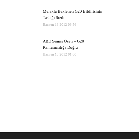
Merakla Beklenen G20 Bildirisinin
Taslağı Sızdı
Haziran 19 2012 09:56
ABD Seansı Özeti – G20
Kahramanlığa Doğru
Haziran 13 2012 01:00