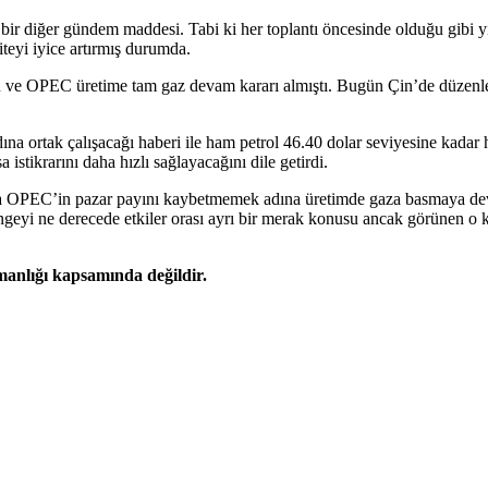
r diğer gündem maddesi. Tabi ki her toplantı öncesinde olduğu gibi yine
iteyi iyice artırmış durumda.
tü ve OPEC üretime tam gaz devam kararı almıştı. Bugün Çin’de düzenl
ına ortak çalışacağı haberi ile ham petrol 46.40 dolar seviyesine kadar 
istikrarını daha hızlı sağlayacağını dile getirdi.
da OPEC’in pazar payını kaybetmemek adına üretimde gaza basmaya devam
yi ne derecede etkiler orası ayrı bir merak konusu ancak görünen o ki 
şmanlığı kapsamında değildir.