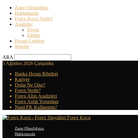
Zarar Olasılığınız
Hakkımızda
Forex Koçu Nedir?
Analizler
Doviz
Eğitim
Hesap Çeşitleri
İletişim
ARA
5 Ağustos 2026 Çarşamba
Banka Hesap Bilgileri
Kariyer
Dolar Ne Olur?
Forex Nedir?
Forex Altın Analizleri
Forex Anlık Yorumları
Nasıl FK Kullanırım?
Forex Koçu
Zarar Olasılığınız
Hakkımızda