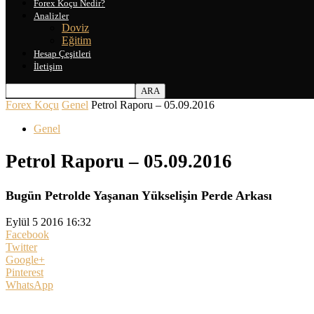
Forex Koçu Nedir?
Analizler
Doviz
Eğitim
Hesap Çeşitleri
İletişim
Forex Koçu
Genel
Petrol Raporu – 05.09.2016
Genel
Petrol Raporu – 05.09.2016
Bugün Petrolde Yaşanan Yükselişin Perde Arkası
Eylül 5 2016 16:32
Facebook
Twitter
Google+
Pinterest
WhatsApp