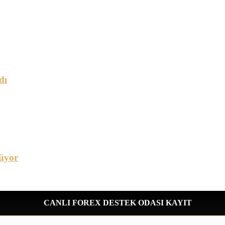
dı
üyor
CANLI FOREX DESTEK ODASI KAYIT