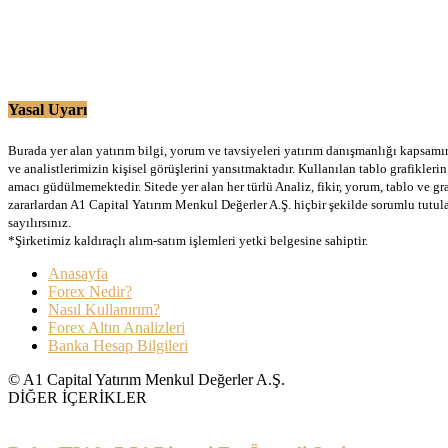
Yasal Uyarı
Burada yer alan yatırım bilgi, yorum ve tavsiyeleri yatırım danışmanlığı kapsamınd
ve analistlerimizin kişisel görüşlerini yansıtmaktadır. Kullanılan tablo grafikler
amacı güdülmemektedir. Sitede yer alan her türlü Analiz, fikir, yorum, tablo ve gr
zararlardan A1 Capital Yatırım Menkul Değerler A.Ş. hiçbir şekilde sorumlu tutu
sayılırsınız.
*Şirketimiz kaldıraçlı alım-satım işlemleri yetki belgesine sahiptir.
Anasayfa
Forex Nedir?
Nasıl Kullanırım?
Forex Altın Analizleri
Banka Hesap Bilgileri
© A1 Capital Yatırım Menkul Değerler A.Ş.
DİĞER İÇERİKLER