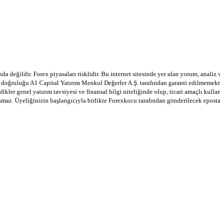
a değildir. Forex piyasaları risklidir. Bu internet sitesinde yer alan yorum, analiz
in doğruluğu A1 Capital Yatırım Menkul Değerler A.Ş. tarafından garanti edilmemekte
afikler genel yatırım tavsiyesi ve finansal bilgi niteliğinde olup, ticari amaçlı ku
lamaz. Üyeliğinizin başlangıcıyla birlikte Forexkocu tarafından gönderilecek epost