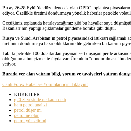
Bu ay 26-28 Eylül’de düzenlenecek olan OPEC toplantısı piyasaların bi
ediyor. Özellikle üretimi dondurmaya yönelik haberler petrolde volatil
Geçtiğimiz toplantıda hatırlayacağımız gibi bu hayaller suya düşmüş
Bakanları’nın yaptığı açıklamalar gündeme bomba gibi düştü.
Rusya ve Suudi Arabistan’ın petrol piyasasındaki istikrarı sağlamak ad
üretimini dondurmaya hazır olduklarını dile getirirken bu kararın piyasa 
Tabi ki petrolde 100 dolarlardan yaşanan sert düşüşün perde arkasın
olduğunun altını çizmekte fayda var. Üreminin “dondurulması” bu denge
yetiyor.
Burada yer alan yatırım bilgi, yorum ve tavsiyeleri yatırım danı
Canlı Forex Haber ve Yorumları için Tıklayın!
ETİKETLER
g20 zirvesinde ne karar çıktı
ham petrol analizi
petrol düşer mi
petrol ne olur
petrol yükselir mi