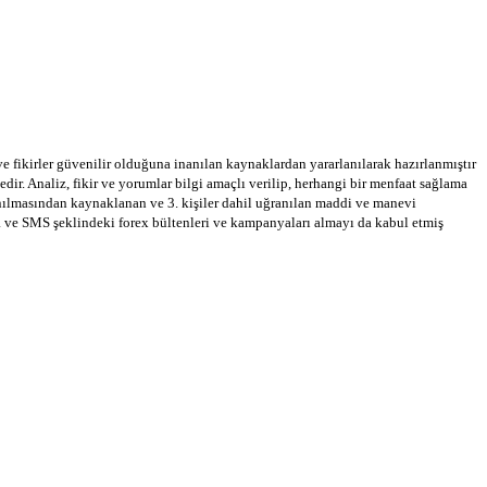
 ve fikirler güvenilir olduğuna inanılan kaynaklardan yararlanılarak hazırlanmıştır
dir. Analiz, fikir ve yorumlar bilgi amaçlı verilip, herhangi bir menfaat sağlama
llanılmasından kaynaklanan ve 3. kişiler dahil uğranılan maddi ve manevi
a ve SMS şeklindeki forex bültenleri ve kampanyaları almayı da kabul etmiş