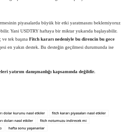
irmesinin piyasalarda büyük bir etki yaratmasını beklemiyoruz
gelebilir. Yani USDTRY haftaya bir miktar yukarıda başlayabilir.
ç ve tek başına
Fitch kararı nedeniyle bu direncin bu gece
gesi en yakın destek. Bu desteğin geçilmesi durumunda ise
eleri yatırım danışmanlığı kapsamında değildir.
arı dolar kurunu nasıl etkiler
fitch kararı piyasaları nasıl etkiler
rı doları nasıl etkiler
fitch notumuzu indirecek mi
ı
hafta sonu yaşananlar