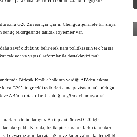
yabancı para cinsinden kredi notumuzda bir değişiklik
fta sonu G20 Zirvesi için Çin’in Chengdu şehrinde bir araya
n sonuç bildirgesinde tanıdık söylemler var.
ha zayıf olduğunu belirterek para politikasının tek başına
 çekiyor ve yapısal reformlar ile destekleyici mali
erandumda Birleşik Krallık halkının verdiği AB’den çıkma
re karşı G20’nin gerekli tedbirleri alma pozisyonunda olduğu
lık ve AB’nin ortak olarak kaldığını görmeyi umuyoruz’
rarları için toplanıyor. Bu toplantı öncesi G20 için
amalar geldi. Kuroda, helikopter paranın farklı tanımları
sal gevşeme adımları atacağını ve Japonya’nın kademeli bir