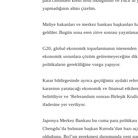
para cinsinden kredi notu olduğunun ve Fitch’in 
yapmadığının altını çizelim.
Maliye bakanları ve merkez bankası başkanları ha
geldiler. Bugün sona eren zirve sonrası yayınlana
G20, global ekonomik toparlanmanın istenenden da
ekonomik sorunlara çözüm getiremeyeceğine dikkat
politikaların gerekliliğine vurgu yapıyor.
Karar bildirgesinde ayrıca geçtiğimiz aydaki ref
kararının yaratacağı ekonomik ve finansal etkile
belirtiliyor ve ‘Referandum sonrası Birleşik Kral
ifadesine yer veriliyor.
Japonya Merkez Bankası bu cuma para politikası ka
Chengdu’da bulunan başkan Kuroda’dan bazı açıkl
olduğunu, BoJ’un gerekmesi durumunda yeni para