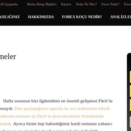
026 Çarşamba
Banka Hesap Bilgileri
Kariyer
Dolar Ne Olur?
Forex Nedir?
Forex
SILIĞINIZ
HAKKIMIZDA
FOREX KOÇU NEDIR?
ANALIZLE
meler
Hafta sonunun bizi ilgilendiren en önemli gelişmesi Fitch’in
mesiydi.
Dün paylaştığımız raporda bu not indiriminin teknik
k ülkenin notunun da Fitch’in derecelendirme kriterlerinde
miştik.
Ayrıca bizim hep bahsettiğimiz kredi notunun yabancı