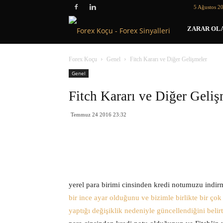
5 Ağustos 2
Forex
ZARAR OLA
Koçu
Forex Koçu
Genel
Fitch Kararı ve Diğer Gelişmeler
Genel
Fitch Kararı ve Diğer Geliş
Temmuz 24 2016 23:32
yerel para birimi cinsinden kredi notumuzu indir
bir ince ayar olduğunu ve bizimle birlikte bir ço
yaptığı değişiklik nedeniyle güncellendiğini belirt