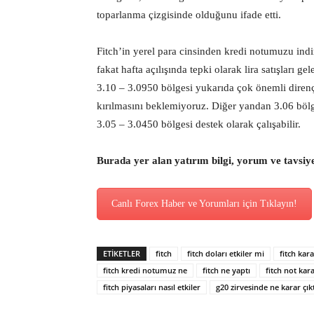
toparlanma çizgisinde olduğunu ifade etti.
Fitch’in yerel para cinsinden kredi notumuzu ind
fakat hafta açılışında tepki olarak lira satışları 
3.10 – 3.0950 bölgesi yukarıda çok önemli diren
kırılmasını beklemiyoruz. Diğer yandan 3.06 böl
3.05 – 3.0450 bölgesi destek olarak çalışabilir.
Burada yer alan yatırım bilgi, yorum ve tavsiy
Canlı Forex Haber ve Yorumları için Tıklayın!
ETİKETLER
fitch
fitch doları etkiler mi
fitch kar
fitch kredi notumuz ne
fitch ne yaptı
fitch not kara
fitch piyasaları nasıl etkiler
g20 zirvesinde ne karar çıkt