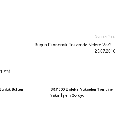
Sonraki Yazı
Bugün Ekonomik Takvimde Nelere Var? –
25.07.2016
KLERİ
Günlük Bülten
S&P500 Endeksi Yükselen Trendine
Yakın İşlem Görüyor