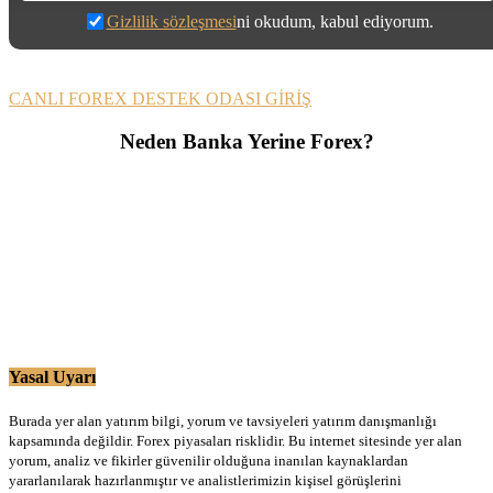
Gizlilik sözleşmesi
ni okudum, kabul ediyorum.
CANLI FOREX DESTEK ODASI GİRİŞ
Neden Banka Yerine Forex?
Yasal Uyarı
Burada yer alan yatırım bilgi, yorum ve tavsiyeleri yatırım danışmanlığı
kapsamında değildir. Forex piyasaları risklidir. Bu internet sitesinde yer alan
yorum, analiz ve fikirler güvenilir olduğuna inanılan kaynaklardan
yararlanılarak hazırlanmıştır ve analistlerimizin kişisel görüşlerini