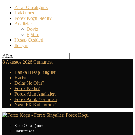
Zarar Olasılığınız
Hakkımızda
Forex Koçu Nedir?
Analizler
Doviz
Eğitim
Hesap Çeşitleri
İletişim
ARA
8 Ağustos 2026 Cumartesi
Banka Hesap Bilgileri
Kariyer
Dolar Ne Olur?
Forex Nedir?
Forex Altın Analizleri
Forex Anlık Yorumları
Nasıl FK Kullanırım?
Forex Koçu
Zarar Olasılığınız
Hakkımızda