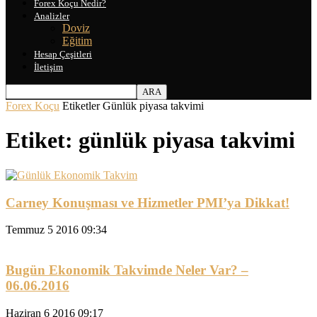
Forex Koçu Nedir?
Analizler
Doviz
Eğitim
Hesap Çeşitleri
İletişim
Forex Koçu
Etiketler
Günlük piyasa takvimi
Etiket: günlük piyasa takvimi
Carney Konuşması ve Hizmetler PMI’ya Dikkat!
Temmuz 5 2016 09:34
Bugün Ekonomik Takvimde Neler Var? –
06.06.2016
Haziran 6 2016 09:17