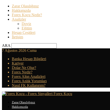
Zarar Olasılığınız
Hakkımızda
Forex Koçu Nedir?
Analizler
Doviz
Eğitim
Hesap Çeşitleri
İletişim
ARA
7 Ağustos 2026 Cuma
Banka Hesap Bilgileri
Kariyer
Dolar Ne Olur?
Forex Nedir?
Forex Altın Analizleri
Forex Anlık Yorumları
Nasıl FK Kullanırım?
Forex Koçu
Zarar Olasılığınız
Hakkımızda