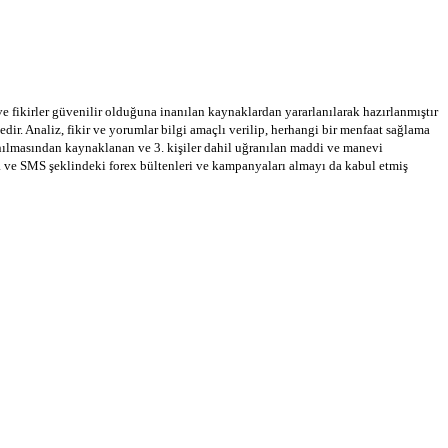
 ve fikirler güvenilir olduğuna inanılan kaynaklardan yararlanılarak hazırlanmıştır
dir. Analiz, fikir ve yorumlar bilgi amaçlı verilip, herhangi bir menfaat sağlama
llanılmasından kaynaklanan ve 3. kişiler dahil uğranılan maddi ve manevi
a ve SMS şeklindeki forex bültenleri ve kampanyaları almayı da kabul etmiş