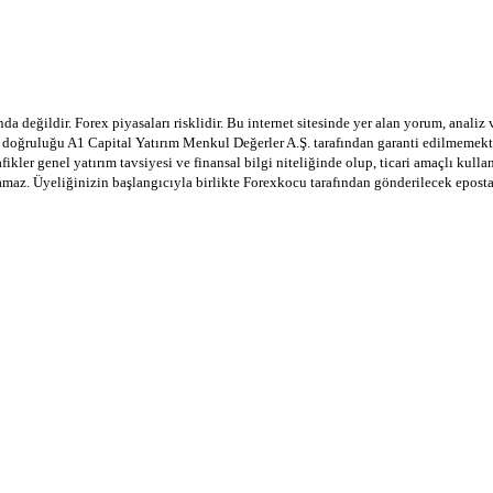
a değildir. Forex piyasaları risklidir. Bu internet sitesinde yer alan yorum, analiz
in doğruluğu A1 Capital Yatırım Menkul Değerler A.Ş. tarafından garanti edilmemekte
afikler genel yatırım tavsiyesi ve finansal bilgi niteliğinde olup, ticari amaçlı ku
lamaz. Üyeliğinizin başlangıcıyla birlikte Forexkocu tarafından gönderilecek epost