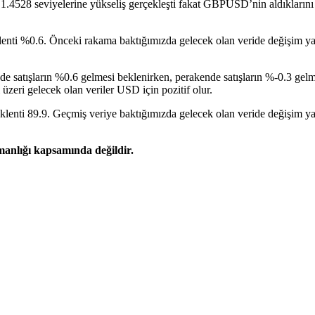
528 seviyelerine yükseliş gerçekleşti fakat GBPUSD’nin aldıklarını ge
lenti %0.6. Önceki rakama baktığımızda gelecek olan veride değişim yaş
e satışların %0.6 gelmesi beklenirken, perakende satışların %-0.3 gel
zeri gelecek olan veriler USD için pozitif olur.
enti 89.9. Geçmiş veriye baktığımızda gelecek olan veride değişim ya
şmanlığı kapsamında değildir.