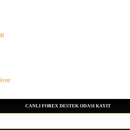
dı
üyor
CANLI FOREX DESTEK ODASI KAYIT