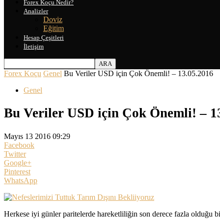
Forex Koçu Nedir?
Analizler
Doviz
Eğitim
Hesap Çeşitleri
İletişim
Forex Koçu
Genel
Bu Veriler USD için Çok Önemli! – 13.05.2016
Genel
Bu Veriler USD için Çok Önemli! – 1
Mayıs 13 2016 09:29
Facebook
Twitter
Google+
Pinterest
WhatsApp
Herkese iyi günler paritelerde hareketliliğin son derece fazla olduğu 