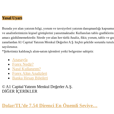
Yasal Uyarı
Burada yer alan yatırım bilgi, yorum ve tavsiyeleri yatırım danışmanlığı kapsamınd
ve analistlerimizin kişisel görüşlerini yansıtmaktadır. Kullanılan tablo grafikler
amacı güdülmemektedir. Sitede yer alan her türlü Analiz, fikir, yorum, tablo ve gr
zararlardan A1 Capital Yatırım Menkul Değerler A.Ş. hiçbir şekilde sorumlu tutu
sayılırsınız.
*Şirketimiz kaldıraçlı alım-satım işlemleri yetki belgesine sahiptir.
Anasayfa
Forex Nedir?
Nasıl Kullanırım?
Forex Altın Analizleri
Banka Hesap Bilgileri
© A1 Capital Yatırım Menkul Değerler A.Ş.
DİĞER İÇERİKLER
Dolar/TL’de 7.54 Direnci En Önemli Seviye…