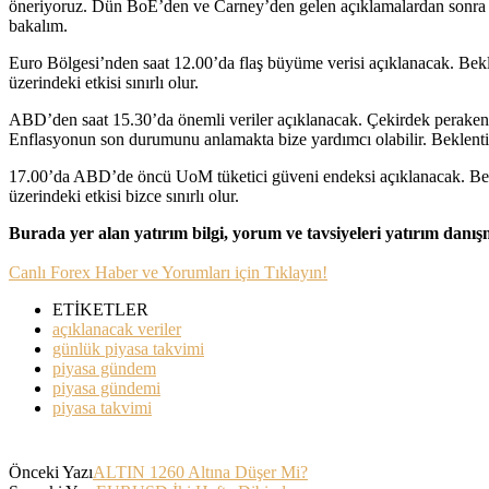
öneriyoruz. Dün BoE’den ve Carney’den gelen açıklamalardan sonra 1.4
bakalım.
Euro Bölgesi’nden saat 12.00’da flaş büyüme verisi açıklanacak. Bek
üzerindeki etkisi sınırlı olur.
ABD’den saat 15.30’da önemli veriler açıklanacak. Çekirdek perakend
Enflasyonun son durumunu anlamakta bize yardımcı olabilir. Beklenti ü
17.00’da ABD’de öncü UoM tüketici güveni endeksi açıklanacak. Bekl
üzerindeki etkisi bizce sınırlı olur.
Burada yer alan yatırım bilgi, yorum ve tavsiyeleri yatırım danı
Canlı Forex Haber ve Yorumları için Tıklayın!
ETİKETLER
açıklanacak veriler
günlük piyasa takvimi
piyasa gündem
piyasa gündemi
piyasa takvimi
Önceki Yazı
ALTIN 1260 Altına Düşer Mi?