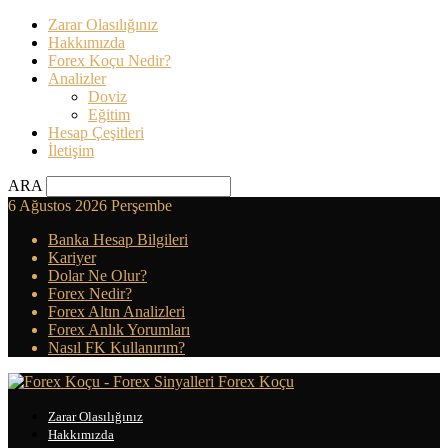
Zarar Olasılığınız
Hakkımızda
Forex Koçu Nedir?
Analizler
Doviz
Eğitim
Hesap Çeşitleri
İletişim
ARA
6 Ağustos 2026 Perşembe
Banka Hesap Bilgileri
Kariyer
Dolar Ne Olur?
Forex Nedir?
Forex Altın Analizleri
Forex Anlık Yorumları
Nasıl FK Kullanırım?
Forex Koçu
Zarar Olasılığınız
Hakkımızda