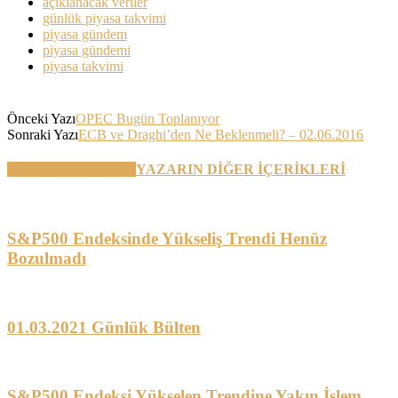
açıklanacak veriler
günlük piyasa takvimi
piyasa gündem
piyasa gündemi
piyasa takvimi
Önceki Yazı
OPEC Bugün Toplanıyor
Sonraki Yazı
ECB ve Draghi’den Ne Beklenmeli? – 02.06.2016
BENZER YAZILAR
YAZARIN DİĞER İÇERİKLERİ
S&P500 Endeksinde Yükseliş Trendi Henüz
Bozulmadı
01.03.2021 Günlük Bülten
S&P500 Endeksi Yükselen Trendine Yakın İşlem