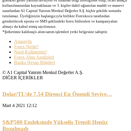
grafikler genel yatırım tavsiyesi ve finansal bilgi niteliğinde olup, ticari amaçlı
kullanılmasından kaynaklanan ve 3. kişiler dahil uğranılan maddi ve manevi
zararlardan A1 Capital Yatırım Menkul Değerler A.Ş. hiçbir şekilde sorumlu
tutulamaz. Üyeliğinizin başlangıcıyla birlikte Forexkocu tarafından
gönderilecek eposta ve SMS şeklindeki forex bültenleri ve kampanyaları
almayı da kabul etmiş sayılırsınız.
*Şirketimiz kaldıraçlı alım-satım işlemleri yetki belgesine sahiptir.
Anasayfa
Forex Nedir?
Nasıl Kullanırım?
Forex Altın Analizleri
Banka Hesap Bilgileri
© A1 Capital Yatırım Menkul Değerler A.Ş.
DİĞER İÇERİKLER
Dolar/TL’de 7.54 Direnci En Önemli Seviye…
Mart 4 2021 12:12
S&P500 Endeksinde Yükseliş Trendi Henüz
Bozulmadı