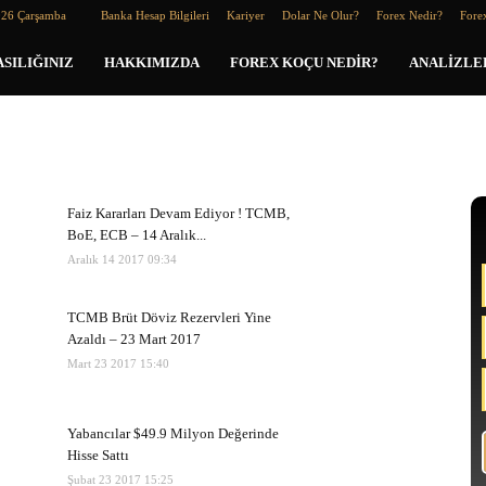
026 Çarşamba
Banka Hesap Bilgileri
Kariyer
Dolar Ne Olur?
Forex Nedir?
Forex
SILIĞINIZ
HAKKIMIZDA
FOREX KOÇU NEDIR?
ANALIZLE
Faiz Kararları Devam Ediyor ! TCMB,
BoE, ECB – 14 Aralık...
Aralık 14 2017 09:34
TCMB Brüt Döviz Rezervleri Yine
Azaldı – 23 Mart 2017
Mart 23 2017 15:40
Yabancılar $49.9 Milyon Değerinde
Hisse Sattı
Şubat 23 2017 15:25