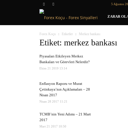
5 Ağustos 2
Forex
ZARAR OLA
Koçu
Forex Koçu
Etiketler
Merkez bankası
Etiket: merkez bankası
Piyasaları Etkileyen Merkez
Bankaları ve Görevleri Nelerdir?
Ekim 21 2019 13:14
Enflasyon Raporu ve Murat
Çetinkaya’nın Açıklamaları – 28
Nisan 2017
Nisan 28 2017 11:21
TCMB’nin Yeni Adımı – 21 Mart
2017
Mart 21 2017 10:50