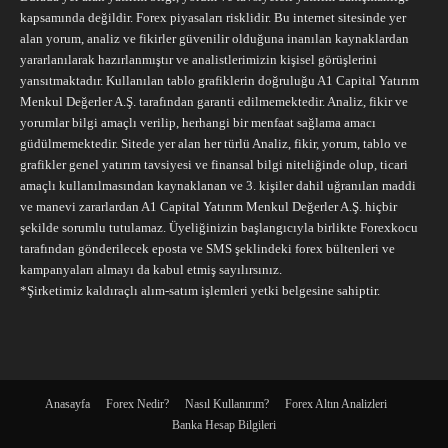
kapsamında değildir. Forex piyasaları risklidir. Bu internet sitesinde yer
alan yorum, analiz ve fikirler güvenilir olduğuna inanılan kaynaklardan
yararlanılarak hazırlanmıştır ve analistlerimizin kişisel görüşlerini
yansıtmaktadır. Kullanılan tablo grafiklerin doğruluğu A1 Capital Yatırım
Menkul Değerler A.Ş. tarafından garanti edilmemektedir. Analiz, fikir ve
yorumlar bilgi amaçlı verilip, herhangi bir menfaat sağlama amacı
güdülmemektedir. Sitede yer alan her türlü Analiz, fikir, yorum, tablo ve
grafikler genel yatırım tavsiyesi ve finansal bilgi niteliğinde olup, ticari
amaçlı kullanılmasından kaynaklanan ve 3. kişiler dahil uğranılan maddi
ve manevi zararlardan A1 Capital Yatırım Menkul Değerler A.Ş. hiçbir
şekilde sorumlu tutulamaz. Üyeliğinizin başlangıcıyla birlikte Forexkocu
tarafından gönderilecek eposta ve SMS şeklindeki forex bültenleri ve
kampanyaları almayı da kabul etmiş sayılırsınız.
*Şirketimiz kaldıraçlı alım-satım işlemleri yetki belgesine sahiptir.
Anasayfa
Forex Nedir?
Nasıl Kullanırım?
Forex Altın Analizleri
Banka Hesap Bilgileri