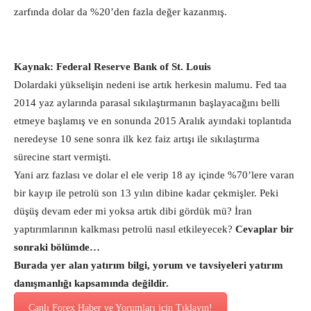
zarfında dolar da %20’den fazla değer kazanmış.
Kaynak: Federal Reserve Bank of St. Louis
Dolardaki yükselişin nedeni ise artık herkesin malumu. Fed taa
2014 yaz aylarında parasal sıkılaştırmanın başlayacağını belli
etmeye başlamış ve en sonunda 2015 Aralık ayındaki toplantıda
neredeyse 10 sene sonra ilk kez faiz artışı ile sıkılaştırma
sürecine start vermişti.
Yani arz fazlası ve dolar el ele verip 18 ay içinde %70’lere varan
bir kayıp ile petrolü son 13 yılın dibine kadar çekmişler. Peki
düşüş devam eder mi yoksa artık dibi gördük mü? İran
yaptırımlarının kalkması petrolü nasıl etkileyecek?
Cevaplar bir
sonraki bölümde…
Burada yer alan yatırım bilgi, yorum ve tavsiyeleri yatırım
danışmanlığı kapsamında değildir.
Canlı Forex Haber ve Yorumları için Tıklayın!