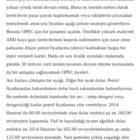
yukarı yönlü trend devam etmiş. Buna en önemli neden olarak
üreticilerin pazar payını kaptırmamak veya rakiplerini piyasadan
temizlemek amacıyla fiyatları aşağı çekme stratejisi gösteriliyor.
Burada OPEC için bir parantez açalım. Özellikle yüksek maliyetli
ABD kaya gazı üreticilerinin kepenk indirmeleri için zarar etme
pahasına düşen petrol fiyatlarına izleyici kalmaktan başka bir
tepki vermedi kartel. Hatta en son Aralık ayındaki toplantıda
günlük 30 milyon varil üretim tavanını devam ettirme konusunda
da bir anlaşma sağlayamadı OPEC üyeleri.
Arz fazlası çöküşün bir ayağı. Diğer bir ayak dolar. Petrol
fiyatlarından bahsederken dolar bazlı rakamlardan bahsediyoruz.
Bu nedenle dolardaki hareketler bir arz – talep dengesi veya
dengesizliği kadar petrol fiyatlarına yön verebiliyor. 2014
Haziran’da 80.00 seviyelerinde olan dolar endeksi şu an 100.00
seviyesinin kapısında. Fed’in hazırladığı ticaret ağırlıklı dolar
endeksi ise 2014 Haziran’da 102.00 seviyelerindeyken şu anda
123.00 seviyesinin üzerinde. Yani petrolün çöküş yaşadığı süre