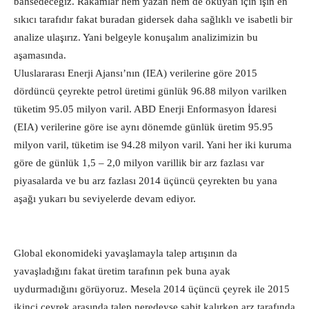
bahsedeceğiz. Rakamlar hem yazan hem de okuyan için işin en
sıkıcı tarafıdır fakat buradan gidersek daha sağlıklı ve isabetli bir
analize ulaşırız. Yani belgeyle konuşalım analizimizin bu
aşamasında.
Uluslararası Enerji Ajansı’nın (IEA) verilerine göre 2015
dördüncü çeyrekte petrol üretimi günlük 96.88 milyon varilken
tüketim 95.05 milyon varil. ABD Enerji Enformasyon İdaresi
(EIA) verilerine göre ise aynı dönemde günlük üretim 95.95
milyon varil, tüketim ise 94.28 milyon varil. Yani her iki kuruma
göre de günlük 1,5 – 2,0 milyon varillik bir arz fazlası var
piyasalarda ve bu arz fazlası 2014 üçüncü çeyrekten bu yana
aşağı yukarı bu seviyelerde devam ediyor.
Global ekonomideki yavaşlamayla talep artışının da
yavaşladığını fakat üretim tarafının pek buna ayak
uydurmadığını görüyoruz. Mesela 2014 üçüncü çeyrek ile 2015
ikinci çeyrek arasında talep neredeyse sabit kalırken arz tarafında