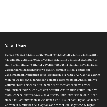
Yasal Uyarı
Burada yer alan yatırım bilgi, yorum ve tavsiyeleri yatırım danışmanlığı
kapsamında değildir. Forex piyasaları risklidir. Bu internet sitesinde yer
alan yorum, analiz ve fikirler güvenilir olduğuna inanılan kaynaklardan
yararlanılarak hazırlanmıştır ve analistlerimizin kişisel görüşlerini
yansıtmaktadır. Kullanılan tablo grafiklerin doğruluğu A1 Capital Yatırım
Menkul Değerler A.Ş. tarafından garanti edilmemektedir. Analiz, fikir ve
yorumlar bilgi amaçlı verilip, herhangi bir menfaat sağlama amacı
güdülmemektedir. Sitede yer alan her türlü Analiz, fikir, yorum, tablo ve
grafikler genel yatırım tavsiyesi ve finansal bilgi niteliğinde olup, ticari
amaçlı kullanılmasından kaynaklanan ve 3. kişiler dahil uğranılan maddi
ve manevi zararlardan A1 Capital Yatırım Menkul Değerler A.Ş. hiçbir