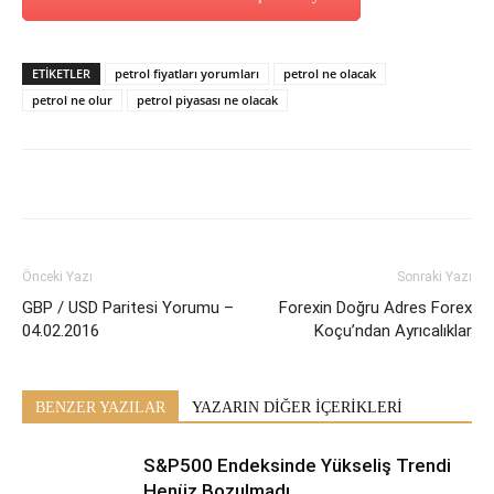
ETİKETLER
petrol fiyatları yorumları
petrol ne olacak
petrol ne olur
petrol piyasası ne olacak
Önceki Yazı
Sonraki Yazı
GBP / USD Paritesi Yorumu –
Forexin Doğru Adres Forex
04.02.2016
Koçu’ndan Ayrıcalıklar
BENZER YAZILAR
YAZARIN DİĞER İÇERİKLERİ
S&P500 Endeksinde Yükseliş Trendi
Henüz Bozulmadı