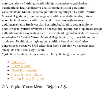
yorum, analiz ve fikirler güvenilir olduğuna inanılan kaynaklardan
yararlanılarak hazırlanmıştır ve analistlerimizin kişisel görüşlerini
yansıtmaktadır. Kullanılan tablo grafiklerin doğruluğu A1 Capital Yatırım
Menkul Değerler A.Ş. tarafından garanti edilmemektedir. Analiz, fikir ve
yorumlar bilgi amaçlı verilip, herhangi bir menfaat sağlama amacı
güdülmemektedir. Sitede yer alan her türlü Analiz, fikir, yorum, tablo ve
grafikler genel yatırım tavsiyesi ve finansal bilgi niteliğinde olup, ticari amaçlı
kullanılmasından kaynaklanan ve 3. kişiler dahil uğranılan maddi ve manevi
zararlardan A1 Capital Yatırım Menkul Değerler A.Ş. hiçbir şekilde sorumlu
tutulamaz. Üyeliğinizin başlangıcıyla birlikte Forexkocu tarafından
gönderilecek eposta ve SMS şeklindeki forex bültenleri ve kampanyaları
almayı da kabul etmiş sayılırsınız.
*Şirketimiz kaldıraçlı alım-satım işlemleri yetki belgesine sahiptir.
Anasayfa
Forex Nedir?
Nasıl Kullanırım?
Forex Altın Analizleri
Banka Hesap Bilgileri
© A1 Capital Yatırım Menkul Değerler A.Ş.