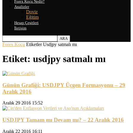
Forex Koçu Nedir?
Analizler
Doviz
Eğitim
Hesap Çeşitleri
İletişim
Forex Koçu
Etiketler
Usdjpy satmalı mı
Etiket: usdjpy satmalı mı
Günün Grafiği: USDJPY Üçgen Formasyonu – 29
Aralık 2016
Aralık 29 2016 15:52
USDJPY Tamam mı Devam mı? – 22 Aralık 2016
Aralık 22 2016 16:11