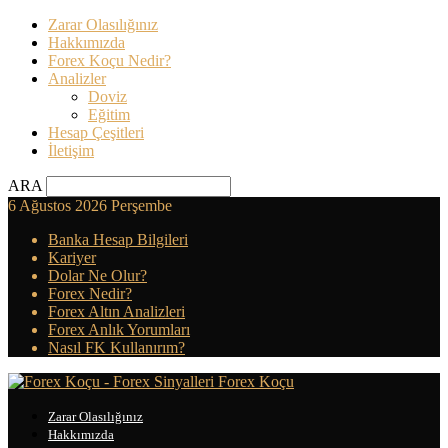
Zarar Olasılığınız
Hakkımızda
Forex Koçu Nedir?
Analizler
Doviz
Eğitim
Hesap Çeşitleri
İletişim
ARA
6 Ağustos 2026 Perşembe
Banka Hesap Bilgileri
Kariyer
Dolar Ne Olur?
Forex Nedir?
Forex Altın Analizleri
Forex Anlık Yorumları
Nasıl FK Kullanırım?
Forex Koçu
Zarar Olasılığınız
Hakkımızda