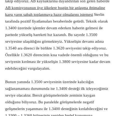
takip ediyoruz. AB kaynaklarına dayandırılan son gelen haberde
AB komisyonunun üye ülkelere bugün bir anlaşma ihtimaline
karşı yarın sabah toplanmaya hazır olmalarını istemesi
Sterlin
tarafında pozitif fiyatlamaları beraberinde getirdi. Teknik olarak
1.3400 üzerinde işlemler devam ederken haberin gelmesi ile
paritede yükseliş hareketi hız kazandı. Bu sayede 1.3500
seviyesine ulaşıldığını görmekteyiz. Yükselişin devamı adına
1.3540 ara direnci ile birlikte 1.3620 seviyesini takip ediyoruz.
Özellikle 1.3620 direncinin kısa vadede önemli olduğunu ve bu
seviyenin kırılması ile yükselişin 1.3800 seviyesine kadar devam
edebileceğini vurgulayalım.
Bunun yanında 1.3500 seviyesinin üzerinde kalıcılığın
sağlanamaması durumunda ise 1.3400 desteği ilk izleyeceğimiz
seviye olacaktır. Brexit görüşmelerinde zeminin kaygan
olduğunu biliyoruz. Bu paralelde görüşmelerde negatif
gelişmelerin yaşanması ile 1.3400 desteğinin kırılabileceğini ve
1.3300 – 1.3260 bölgesinin yeniden hedef konumuna