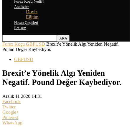
Forex Koçu Nedir?
Analizler
Doviz
Eğitim
Hesap Çeşitleri
İletişim
Forex Koçu
GBPUSD
Brexit’e Yönelik Algı Yeniden Negatif.
Pound Değer Kaybediyor.
GBPUSD
Brexit’e Yönelik Algı Yeniden
Negatif. Pound Değer Kaybediyor.
Aralık 11 2020 14:31
Facebook
Twitter
Google+
Pinterest
WhatsApp