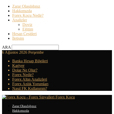
Zarar Olasılığınız
Hakkımızda
Forex Koçu Nedir?
Analizler
Doviz
Eğitim
Hesap Çeşitleri
İletişim
ARA
6 Ağustos 2026 Perşembe
Banka Hesap Bilgileri
Kariyer
Dolar Ne Olur?
Forex Nedir?
Forex Altın Analizleri
Forex Anlık Yorumları
Nasıl FK Kullanırım?
Forex Koçu
Zarar Olasılığınız
Hakkımızda