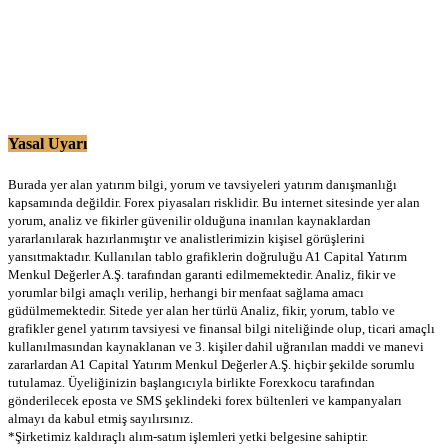
Yasal Uyarı
Burada yer alan yatırım bilgi, yorum ve tavsiyeleri yatırım danışmanlığı
kapsamında değildir. Forex piyasaları risklidir. Bu internet sitesinde yer alan
yorum, analiz ve fikirler güvenilir olduğuna inanılan kaynaklardan
yararlanılarak hazırlanmıştır ve analistlerimizin kişisel görüşlerini
yansıtmaktadır. Kullanılan tablo grafiklerin doğruluğu A1 Capital Yatırım
Menkul Değerler A.Ş. tarafından garanti edilmemektedir. Analiz, fikir ve
yorumlar bilgi amaçlı verilip, herhangi bir menfaat sağlama amacı
güdülmemektedir. Sitede yer alan her türlü Analiz, fikir, yorum, tablo ve
grafikler genel yatırım tavsiyesi ve finansal bilgi niteliğinde olup, ticari amaçlı
kullanılmasından kaynaklanan ve 3. kişiler dahil uğranılan maddi ve manevi
zararlardan A1 Capital Yatırım Menkul Değerler A.Ş. hiçbir şekilde sorumlu
tutulamaz. Üyeliğinizin başlangıcıyla birlikte Forexkocu tarafından
gönderilecek eposta ve SMS şeklindeki forex bültenleri ve kampanyaları
almayı da kabul etmiş sayılırsınız.
*Şirketimiz kaldıraçlı alım-satım işlemleri yetki belgesine sahiptir.