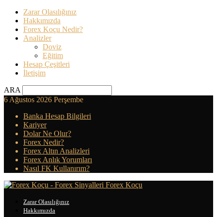
Zarar Olasılığınız
Hakkımızda
Forex Koçu Nedir?
Analizler
Doviz
Eğitim
Hesap Çeşitleri
İletişim
ARA
6 Ağustos 2026 Perşembe
Banka Hesap Bilgileri
Kariyer
Dolar Ne Olur?
Forex Nedir?
Forex Altın Analizleri
Forex Anlık Yorumları
Nasıl FK Kullanırım?
Forex Koçu
Zarar Olasılığınız
Hakkımızda