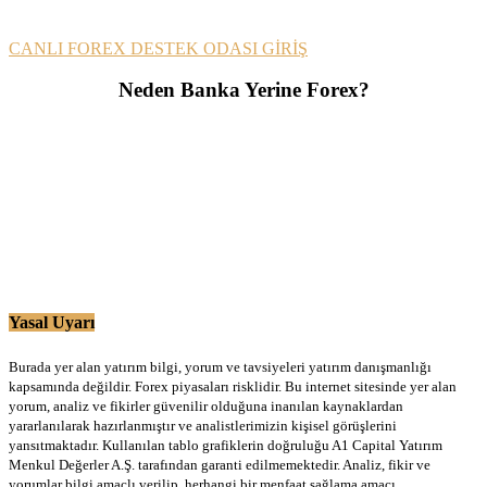
CANLI FOREX DESTEK ODASI GİRİŞ
Neden Banka Yerine Forex?
Yasal Uyarı
Burada yer alan yatırım bilgi, yorum ve tavsiyeleri yatırım danışmanlığı
kapsamında değildir. Forex piyasaları risklidir. Bu internet sitesinde yer alan
yorum, analiz ve fikirler güvenilir olduğuna inanılan kaynaklardan
yararlanılarak hazırlanmıştır ve analistlerimizin kişisel görüşlerini
yansıtmaktadır. Kullanılan tablo grafiklerin doğruluğu A1 Capital Yatırım
Menkul Değerler A.Ş. tarafından garanti edilmemektedir. Analiz, fikir ve
yorumlar bilgi amaçlı verilip, herhangi bir menfaat sağlama amacı