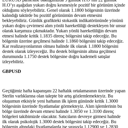
H.O’yı aşağıdan yukarı doğru kesmesiyle pozitif bir görünüm içinde
olduğunu söyleyebiliriz. Genel olarak 1.1800 bölgesinin üzerinde
kalındığı taktirde bu pozitif görünümün devam etmesini
bekleyebiliriz. Günlük grafikteki stokastik indikatörününde yönünü
yukarı doğru çevirmesi alım yönlü hareketliliği destekleyen bir unsur
olarak karşımıza çıkmaktadır. Yukarı yönlü hareketliliğin devam
etmesi halinde kritik 1.1835 direnç bölgesini takip edeceğiz. Bu
bölgenin üzerine geçilmesi halinde 1.1860 bölgesini takip edeceğiz.
Kar realizasyonlarının olması halinde ilk olarak 1.1800 bölgesini
destek olarak izleyeceğiz. Bu destek bölgesinin altına geçilmesi
durumunda 1.1750 destek bölgesine doğru kademeli satışlar
izleyebiliriz.
GBPUSD
Geçtiğimiz hafta kapanışını 22 haftalık ortalamasının üzerinde yapan
Sterlin varlıklarına olan talepte bir artış gözlemlemekteyiz. Bu
oluşumun etkisiyle yeni haftanın ilk işlem gününde kritik 1.3000
bölgesinin üzerinde fiyatlamalar görmekteyiz. Alım işlemlerinin bu
bölge üzerinde devam etmesi halinde 1.3050 ve 1.3100 direnç
bölgeleri takibimizde olacaktır. Satıcıların devreye girmesi halinde
ilk olarak psikolojik 1.3000 destek bölgesini takip edeceğiz. Bu
bölgenin altındaki fiyatlamalarda ise sırasıyla 1.12900 ve 1.2830