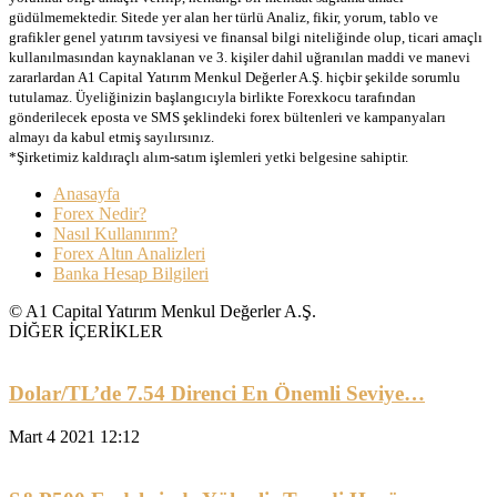
güdülmemektedir. Sitede yer alan her türlü Analiz, fikir, yorum, tablo ve
grafikler genel yatırım tavsiyesi ve finansal bilgi niteliğinde olup, ticari amaçlı
kullanılmasından kaynaklanan ve 3. kişiler dahil uğranılan maddi ve manevi
zararlardan A1 Capital Yatırım Menkul Değerler A.Ş. hiçbir şekilde sorumlu
tutulamaz. Üyeliğinizin başlangıcıyla birlikte Forexkocu tarafından
gönderilecek eposta ve SMS şeklindeki forex bültenleri ve kampanyaları
almayı da kabul etmiş sayılırsınız.
*Şirketimiz kaldıraçlı alım-satım işlemleri yetki belgesine sahiptir.
Anasayfa
Forex Nedir?
Nasıl Kullanırım?
Forex Altın Analizleri
Banka Hesap Bilgileri
© A1 Capital Yatırım Menkul Değerler A.Ş.
DİĞER İÇERİKLER
Dolar/TL’de 7.54 Direnci En Önemli Seviye…
Mart 4 2021 12:12