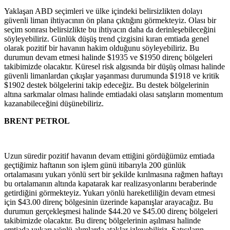
Yaklaşan ABD seçimleri ve ülke içindeki belirsizlikten dolayı
güvenli liman ihtiyacının ön plana çıktığını görmekteyiz. Olası bir
seçim sonrası belirsizlikte bu ihtiyacın daha da derinleşebileceğini
söyleyebiliriz. Günlük düşüş trend çizgisini kıran emtiada genel
olarak pozitif bir havanın hakim olduğunu söyleyebiliriz. Bu
durumun devam etmesi halinde $1935 ve $1950 direnç bölgeleri
takibimizde olacaktır. Küresel risk algısında bir düşüş olması halinde
güvenli limanlardan çıkışlar yaşanması durumunda $1918 ve kritik
$1902 destek bölgelerini takip edeceğiz. Bu destek bölgelerinin
altına sarkmalar olması halinde emtiadaki olası satışların momentum
kazanabileceğini düşünebiliriz.
BRENT PETROL
Uzun süredir pozitif havanın devam ettiğini gördüğümüz emtiada
geçtiğimiz haftanın son işlem günü itibarıyla 200 günlük
ortalamasını yukarı yönlü sert bir şekilde kırılmasına rağmen haftayı
bu ortalamanın altında kapatarak kar realizasyonlarını beraberinde
getirdiğini görmekteyiz. Yukarı yönlü hareketliliğin devam etmesi
için $43.00 direnç bölgesinin üzerinde kapanışlar arayacağız. Bu
durumun gerçekleşmesi halinde $44.20 ve $45.00 direnç bölgeleri
takibimizde olacaktır. Bu direnç bölgelerinin aşılması halinde
emtiada yukarı yönlü alımlarda ataklar izleyebiliriz. Satıcıların