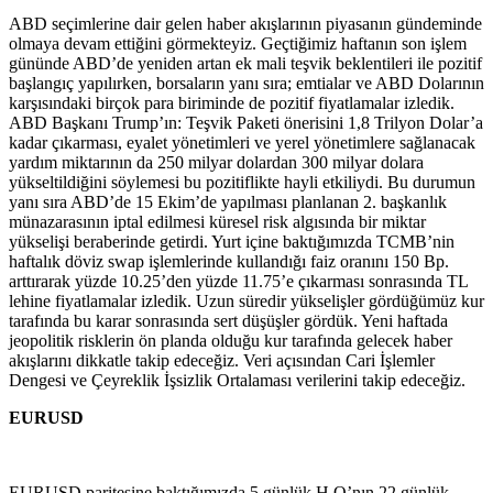
ABD seçimlerine dair gelen haber akışlarının piyasanın gündeminde
olmaya devam ettiğini görmekteyiz. Geçtiğimiz haftanın son işlem
gününde ABD’de yeniden artan ek mali teşvik beklentileri ile pozitif
başlangıç yapılırken, borsaların yanı sıra; emtialar ve ABD Dolarının
karşısındaki birçok para biriminde de pozitif fiyatlamalar izledik.
ABD Başkanı Trump’ın: Teşvik Paketi önerisini 1,8 Trilyon Dolar’a
kadar çıkarması, eyalet yönetimleri ve yerel yönetimlere sağlanacak
yardım miktarının da 250 milyar dolardan 300 milyar dolara
yükseltildiğini söylemesi bu pozitiflikte hayli etkiliydi. Bu durumun
yanı sıra ABD’de 15 Ekim’de yapılması planlanan 2. başkanlık
münazarasının iptal edilmesi küresel risk algısında bir miktar
yükselişi beraberinde getirdi. Yurt içine baktığımızda TCMB’nin
haftalık döviz swap işlemlerinde kullandığı faiz oranını 150 Bp.
arttırarak yüzde 10.25’den yüzde 11.75’e çıkarması sonrasında TL
lehine fiyatlamalar izledik. Uzun süredir yükselişler gördüğümüz kur
tarafında bu karar sonrasında sert düşüşler gördük. Yeni haftada
jeopolitik risklerin ön planda olduğu kur tarafında gelecek haber
akışlarını dikkatle takip edeceğiz. Veri açısından Cari İşlemler
Dengesi ve Çeyreklik İşsizlik Ortalaması verilerini takip edeceğiz.
EURUSD
EURUSD paritesine baktığımızda 5 günlük H.O’nın 22 günlük