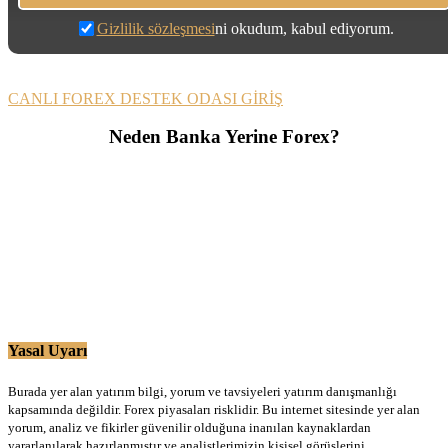
Gizlilik sözleşmesi
ni okudum, kabul ediyorum.
CANLI FOREX DESTEK ODASI GİRİŞ
Neden Banka Yerine Forex?
Yasal Uyarı
Burada yer alan yatırım bilgi, yorum ve tavsiyeleri yatırım danışmanlığı
kapsamında değildir. Forex piyasaları risklidir. Bu internet sitesinde yer alan
yorum, analiz ve fikirler güvenilir olduğuna inanılan kaynaklardan
yararlanılarak hazırlanmıştır ve analistlerimizin kişisel görüşlerini