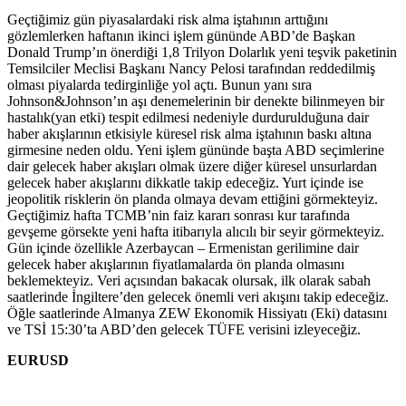
Geçtiğimiz gün piyasalardaki risk alma iştahının arttığını
gözlemlerken haftanın ikinci işlem gününde ABD’de Başkan
Donald Trump’ın önerdiği 1,8 Trilyon Dolarlık yeni teşvik paketinin
Temsilciler Meclisi Başkanı Nancy Pelosi tarafından reddedilmiş
olması piyalarda tedirginliğe yol açtı. Bunun yanı sıra
Johnson&Johnson’ın aşı denemelerinin bir denekte bilinmeyen bir
hastalık(yan etki) tespit edilmesi nedeniyle durdurulduğuna dair
haber akışlarının etkisiyle küresel risk alma iştahının baskı altına
girmesine neden oldu. Yeni işlem gününde başta ABD seçimlerine
dair gelecek haber akışları olmak üzere diğer küresel unsurlardan
gelecek haber akışlarını dikkatle takip edeceğiz. Yurt içinde ise
jeopolitik risklerin ön planda olmaya devam ettiğini görmekteyiz.
Geçtiğimiz hafta TCMB’nin faiz kararı sonrası kur tarafında
gevşeme görsekte yeni hafta itibarıyla alıcılı bir seyir görmekteyiz.
Gün içinde özellikle Azerbaycan – Ermenistan gerilimine dair
gelecek haber akışlarının fiyatlamalarda ön planda olmasını
beklemekteyiz. Veri açısından bakacak olursak, ilk olarak sabah
saatlerinde İngiltere’den gelecek önemli veri akışını takip edeceğiz.
Öğle saatlerinde Almanya ZEW Ekonomik Hissiyatı (Eki) datasını
ve TSİ 15:30’ta ABD’den gelecek TÜFE verisini izleyeceğiz.
EURUSD