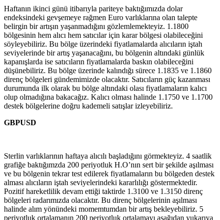
Haftanın ikinci günü itibarıyla pariteye baktığımızda dolar
endeksindeki gevşemeye rağmen Euro varlıklarına olan talepte
belirgin bir artışın yaşanmadığını gözlemlemekteyiz. 1.1800
bölgesinin hem alıcı hem satıcılar için karar bölgesi olabileceğini
söyleyebiliriz. Bu bölge üzerindeki fiyatlamalarda alıcıların iştah
seviyelerinde bir artış yaşanacağını, bu bölgenin altındaki günlük
kapanışlarda ise satıcıların fiyatlamalarda baskın olabileceğini
düşünebiliriz. Bu bölge üzerinde kalındığı sürece 1.1835 ve 1.1860
direnç bölgeleri gündemimizde olacaktır. Satıcıların güç kazanması
durumunda ilk olarak bu bölge altındaki olası fiyatlamaların kalıcı
olup olmadığına bakacağız. Kalıcı olması halinde 1.1750 ve 1.1700
destek bölgelerine doğru kademeli satışlar izleyebiliriz.
GBPUSD
Sterlin varlıklarının haftaya alıcılı başladığını görmekteyiz. 4 saatlik
grafiğe baktığımzda 200 periyotluk H.O’nın sert bir şekilde aşılması
ve bu bölgenin tekrar test edilerek fiyatlamaların bu bölgeden destek
alması alıcıların iştah seviyelerindeki kararlılığı göstermektedir.
Pozitif hareketlilik devam ettiği taktirde 1.3100 ve 1.3150 direnç
bölgeleri radarımızda olacaktır. Bu direnç bölgelerinin aşılması
halinde alım yönündeki momemtumdan bir artış bekleyebiliriz. 5
periyotluk ortalamanın 200 periyotluk ortalamayı aşağıdan yukarıya