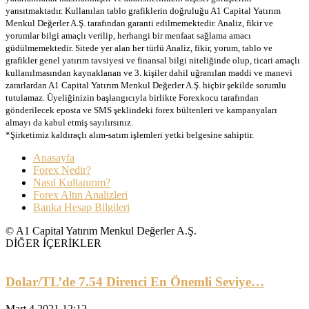
yansıtmaktadır. Kullanılan tablo grafiklerin doğruluğu A1 Capital Yatırım
Menkul Değerler A.Ş. tarafından garanti edilmemektedir. Analiz, fikir ve
yorumlar bilgi amaçlı verilip, herhangi bir menfaat sağlama amacı
güdülmemektedir. Sitede yer alan her türlü Analiz, fikir, yorum, tablo ve
grafikler genel yatırım tavsiyesi ve finansal bilgi niteliğinde olup, ticari amaçlı
kullanılmasından kaynaklanan ve 3. kişiler dahil uğranılan maddi ve manevi
zararlardan A1 Capital Yatırım Menkul Değerler A.Ş. hiçbir şekilde sorumlu
tutulamaz. Üyeliğinizin başlangıcıyla birlikte Forexkocu tarafından
gönderilecek eposta ve SMS şeklindeki forex bültenleri ve kampanyaları
almayı da kabul etmiş sayılırsınız.
*Şirketimiz kaldıraçlı alım-satım işlemleri yetki belgesine sahiptir.
Anasayfa
Forex Nedir?
Nasıl Kullanırım?
Forex Altın Analizleri
Banka Hesap Bilgileri
© A1 Capital Yatırım Menkul Değerler A.Ş.
DİĞER İÇERİKLER
Dolar/TL’de 7.54 Direnci En Önemli Seviye…
Mart 4 2021 12:12