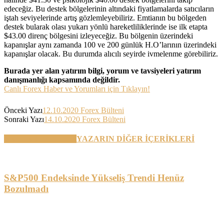
edeceğiz. Bu destek bölgelerinin altındaki fiyatlamalarda satıcıların
iştah seviyelerinde artış gözlemleyebiliriz. Emtianın bu bölgeden
destek bularak olası yukarı yönlü hareketliliklerinde ise ilk etapta
$43.00 direnç bölgesini izleyeceğiz. Bu bölgenin üzerindeki
kapanışlar aynı zamanda 100 ve 200 günlük H.O’larının üzerindeki
kapanışlar olacak. Bu durumda alıcılı seyirde ivmelenme görebiliriz.
Burada yer alan yatırım bilgi, yorum ve tavsiyeleri yatırım
danışmanlığı kapsamında değildir.
Canlı Forex Haber ve Yorumları için Tıklayın!
Önceki Yazı
12.10.2020 Forex Bülteni
Sonraki Yazı
14.10.2020 Forex Bülteni
BENZER YAZILAR
YAZARIN DİĞER İÇERİKLERİ
S&P500 Endeksinde Yükseliş Trendi Henüz
Bozulmadı