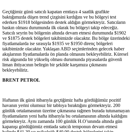
Geçtiğimiz günü satıcılı kapatan emtiaya 4 saatlik grafikte
baktığımızda düşen trend çizgisini kırdığını ve bu bölgeyi test
ederken $1918 bölgesinden destek aldığın görmekteyiz. Satıcıların
baskın olması durumunda ilk olarak bu bölgeyi takip edeceğiz.
Satıcılı seyrin bu bölgenin altında devam etmesi durumunda $1902
ve $1875 destek bölgeleri takibimizde olacaktır. Bu bölge üzerindeki
fiyatlamalarda ise sırasıyla $1935 ve $1950 direnç bölgeleri
takibimizde olacaktır. Yaklaşan ABD seçimlerinden gelecek haber
akışlarının fiyatlamalarda ön planda olmasını bekleyebiliriz. Küresel
risk algısında bir yükseliş olması durumunda piyasalarda güvenli
liman ihtiyacının belirgin bir şekilde karşımıza çıkmasını
bekleyebiliriz.
BRENT PETROL
Haftanın ilk günü itibarıyla geçtiğimiz hafta gördüğümüz pozitif
havanın yerini olumsuz bir tabloya bıraktığını görmekteyiz. 200
günlük ortalamasının üzerine çıkmasına rağmen burada tutunamayan
fiyatlamaların yeni hafta itibarıyla bu ortalamasının altında kaldığını
görmekteyiz. Aynı zamanda 100 günlük H.O’sınında altında gün
kapanışı gördüğümüz emtiada satıcılı temponun devam etmesi
halinde $41.30 ve psikolojik $40.00 destek bölgelerini takip