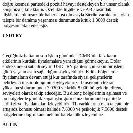
doğru kesmesi paritedeki pozitif havayı destekleyen bir unsur olarak
karşımıza çıkmaktadır. Özellikle İngiltere ve AB arasındaki
ilişkilerde olumsuz bir haber akışı olmasıyla Sterlin varlıklarına olan
talepte bir daralma yaşanması durumunda kritik 1.3000 destek
bölgesini takip edeceğiz.
USDTRY
Geçtiğimiz haftanın son işlem gününde TCMB’nin faiz kararı
etkilerinin kurdaki fiyatlamalara yansıdığını görmekteyiz. Dolar
endeksindeki satıcılı seyrin USDTRY paritesi için sakin bir işlem
günü yaşanmasını sağladığını söyleyebiliriz. Kritik bölgelerde
fiyatlamaların devam ettiği kur tarafında siyasi gelişmelerin
belirleyici unsur olduğunu söyleyebiliriz. Tansiyonun tekrar
yükselmesi durumunda 7.9300 ve kritik 8.000 bölgelerini direnç
seviyeleri olarak takip edeceğiz. Bu direnç bölgelerinin aşılması ve
bu bölgelerde günlük kapanışlar görmemiz durumunda paritede
tarihi zirve fiyatlamaları izleyebiliriz. TL varlıklarına olan talepte bir
artış söz konusu olması halinde 7.6000 ve psikolojik 7.5000 destek
bölgelerine doğru kademeli bir hareketlilk izleyebiliriz.
ALTIN