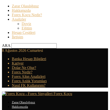
Zarar Olasılığınız
Hakkımızda
Forex Koçu Nedir?
Analizler
Doviz
Eğitim
Hesap Çeşitleri
İletişim
ARA
8 Ağustos 2026 Cumartesi
Banka Hesap Bilgileri
Kariyer
Dolar Ne Olur?
Forex Nedir?
Forex Altın Analizleri
Forex Anlık Yorumları
Nasıl FK Kullanırım?
Forex Koçu
Zarar Olasılığınız
Hakkımızda