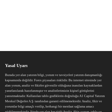
Yasal Uyarı
Burada yer alan yatırım bilgi, yorum ve tavsiyeleri yatırım danışmanlığı
kapsamında değildir. Forex piyasaları risklidir. Bu internet sitesinde yer
alan yorum, analiz ve fikirler güvenilir olduğuna inanılan kaynaklardan
yararlanılarak hazırlanmıştır ve analistlerimizin kişisel görüşlerini
yansıtmaktadır. Kullanılan tablo grafiklerin doğruluğu A1 Capital Yatırım
Menkul Değerler A.Ş. tarafından garanti edilmemektedir. Analiz, fikir ve
yorumlar bilgi amaçlı verilip, herhangi bir menfaat sağlama amacı
güdülmemektedir. Sitede yer alan her türlü Analiz, fikir, yorum, tablo ve