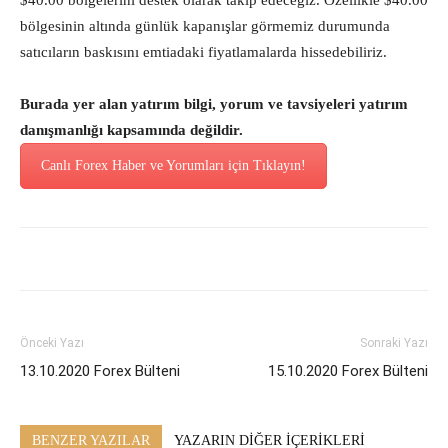
$40.00 bölgelerini destek olarak takip edeceğiz. Özellikle $40.00
bölgesinin altında günlük kapanışlar görmemiz durumunda
satıcıların baskısını emtiadaki fiyatlamalarda hissedebiliriz.
Burada yer alan yatırım bilgi, yorum ve tavsiyeleri yatırım
danışmanlığı kapsamında değildir.
Canlı Forex Haber ve Yorumları için Tıklayın!
Önceki Yazı
Sonraki Yazı
13.10.2020 Forex Bülteni
15.10.2020 Forex Bülteni
BENZER YAZILAR
YAZARIN DİĞER İÇERİKLERİ