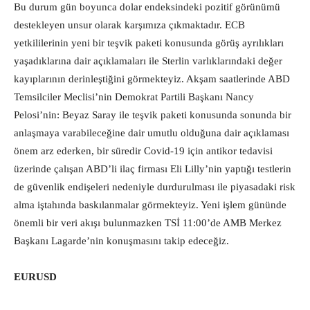
Bu durum gün boyunca dolar endeksindeki pozitif görünümü
destekleyen unsur olarak karşımıza çıkmaktadır. ECB
yetkililerinin yeni bir teşvik paketi konusunda görüş ayrılıkları
yaşadıklarına dair açıklamaları ile Sterlin varlıklarındaki değer
kayıplarının derinleştiğini görmekteyiz. Akşam saatlerinde ABD
Temsilciler Meclisi’nin Demokrat Partili Başkanı Nancy
Pelosi’nin: Beyaz Saray ile teşvik paketi konusunda sonunda bir
anlaşmaya varabileceğine dair umutlu olduğuna dair açıklaması
önem arz ederken, bir süredir Covid-19 için antikor tedavisi
üzerinde çalışan ABD’li ilaç firması Eli Lilly’nin yaptığı testlerin
de güvenlik endişeleri nedeniyle durdurulması ile piyasadaki risk
alma iştahında baskılanmalar görmekteyiz. Yeni işlem gününde
önemli bir veri akışı bulunmazken TSİ 11:00’de AMB Merkez
Başkanı Lagarde’nin konuşmasını takip edeceğiz.
EURUSD