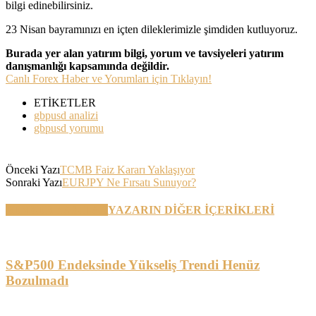
bilgi edinebilirsiniz.
23 Nisan bayramınızı en içten dileklerimizle şimdiden kutluyoruz.
Burada yer alan yatırım bilgi, yorum ve tavsiyeleri yatırım
danışmanlığı kapsamında değildir.
Canlı Forex Haber ve Yorumları için Tıklayın!
ETİKETLER
gbpusd analizi
gbpusd yorumu
Önceki Yazı
TCMB Faiz Kararı Yaklaşıyor
Sonraki Yazı
EURJPY Ne Fırsatı Sunuyor?
BENZER YAZILAR
YAZARIN DİĞER İÇERİKLERİ
S&P500 Endeksinde Yükseliş Trendi Henüz
Bozulmadı