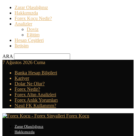
Zarar Olasılığınız
Hakkımızda
Forex Koçu Nedir?
Analizler
Doviz
Eğitim
Hesap Çeşitleri
İletişim
ARA
7 Ağustos 2026 Cuma
Banka Hesap Bilgileri
Kariyer
Dolar Ne Olur?
Forex Nedir?
Forex Altın Analizleri
Forex Anlık Yorumları
Nasıl FK Kullanırım?
Forex Koçu
Zarar Olasılığınız
Hakkımızda