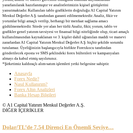
yararlanılarak hazırlanmıştır ve analistlerimizin kişisel görüşlerini
yansıtmaktadır. Kullanılan tablo grafiklerin doğruluğu A1 Capital Yatırım
Menkul Değerler A.Ş. tarafından garanti edilmemektedir. Analiz, fikir ve
yorumlar bilgi amaçlı verilip, herhangi bir menfaat sağlama amacı
güdülmemektedir. Sitede yer alan her türlü Analiz, fikir, yorum, tablo ve
grafikler genel yatırım tavsiyesi ve finansal bilgi niteliğinde olup, ticari amaçlı
kullanılmasından kaynaklanan ve 3. kişiler dahil uğranılan maddi ve manevi
zararlardan A1 Capital Yatırım Menkul Değerler A.Ş. hiçbir şekilde sorumlu
tutulamaz. Üyeliğinizin başlangıcıyla birlikte Forexkocu tarafından
gönderilecek eposta ve SMS şeklindeki forex bültenleri ve kampanyaları
almayı da kabul etmiş sayılırsınız.
*Şirketimiz kaldıraçlı alım-satım işlemleri yetki belgesine sahiptir.
Anasayfa
Forex Nedir?
Nasıl Kullanırım?
Forex Altın Analizleri
Banka Hesap Bilgileri
© A1 Capital Yatırım Menkul Değerler A.Ş.
DİĞER İÇERİKLER
Dolar/TL’de 7.54 Direnci En Önemli Seviye…