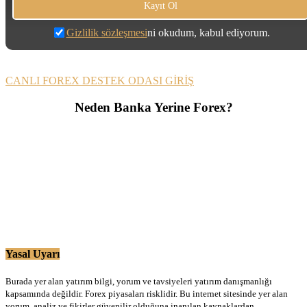
Gizlilik sözleşmesi
ni okudum, kabul ediyorum.
CANLI FOREX DESTEK ODASI GİRİŞ
Neden Banka Yerine Forex?
Yasal Uyarı
Burada yer alan yatırım bilgi, yorum ve tavsiyeleri yatırım danışmanlığı
kapsamında değildir. Forex piyasaları risklidir. Bu internet sitesinde yer alan
yorum, analiz ve fikirler güvenilir olduğuna inanılan kaynaklardan