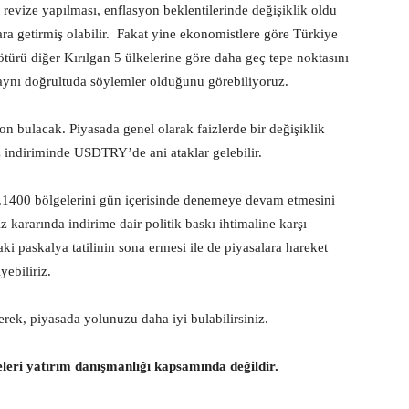
 revize yapılması, enflasyon beklentilerinde değişiklik oldu
lara getirmiş olabilir. Fakat yine ekonomistlere göre Türkiye
türü diğer Kırılgan 5 ülkelerine göre daha geç tepe noktasını
 aynı doğrultuda söylemler olduğunu görebiliyoruz.
n bulacak. Piyasada genel olarak faizlerde bir değişiklik
z indiriminde USDTRY’de ani ataklar gelebilir.
1400 bölgelerini gün içerisinde denemeye devam etmesini
iz kararında indirime dair politik baskı ihtimaline karşı
ki paskalya tatilinin sona ermesi ile de piyasalara hareket
ebiliriz.
derek, piyasada yolunuzu daha iyi bulabilirsiniz.
eleri yatırım danışmanlığı kapsamında değildir.