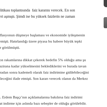
ikası toplantısında faiz kararını verecek. En son
leri aşmıştı. Şimdi ise bu yüksek faizlerin ne zaman
enflasyonun düşmeye başlaması ve ekonomide iyileşmenin
lemişti. Hatırlandığı üzere piyasa bu habere büyük tepki
er görülmüştü.
n rakamlarına dikkat çekerek hedefin 5% olduğu ama şu
zirana kadar yükselmesini beklediklerini ve burada tavan
adan sonra kademeli olarak faiz indirimine gidilebileceğini
leceğini ifade etmişti. Son kararı verecek olanın da Merkez
ı. Erdem Başçı’nın açıklamalarına bakılırsa faiz indirimi
t indirme için aslında bazı sebepler de olduğu görülebilir.