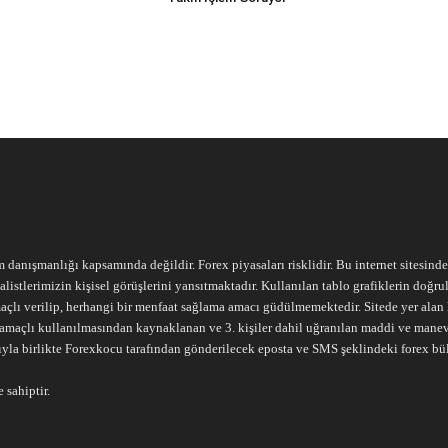
m danışmanlığı kapsamında değildir. Forex piyasaları risklidir. Bu internet sitesind
alistlerimizin kişisel görüşlerini yansıtmaktadır. Kullanılan tablo grafiklerin doğ
açlı verilip, herhangi bir menfaat sağlama amacı güdülmemektedir. Sitede yer alan he
ari amaçlı kullanılmasından kaynaklanan ve 3. kişiler dahil uğranılan maddi ve mane
ıyla birlikte Forexkocu tarafından gönderilecek eposta ve SMS şeklindeki forex bü
 sahiptir.