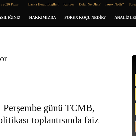
os 2026 Pazar
Banka Hesap Bilgileri
Kariyer
Dolar Ne Olur?
Forex Nedir?
Forex
SILIĞINIZ
HAKKIMIZDA
FOREX KOÇU NEDIR?
ANALIZLE
or
Perşembe günü TCMB,
litikası toplantısında faiz