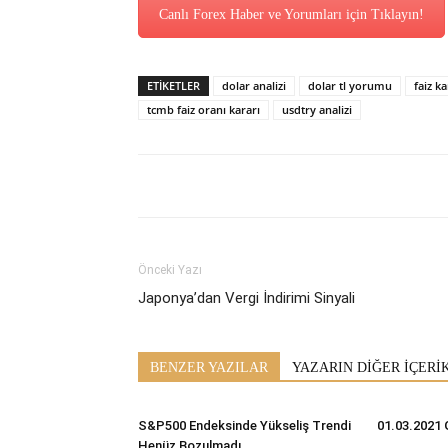
Canlı Forex Haber ve Yorumları için Tıklayın!
ETİKETLER
dolar analizi
dolar tl yorumu
faiz ka
tcmb faiz oranı kararı
usdtry analizi
Önceki Yazı
Japonya’dan Vergi İndirimi Sinyali
BENZER YAZILAR
YAZARIN DİĞER İÇERİ
S&P500 Endeksinde Yükseliş Trendi
01.03.2021 
Henüz Bozulmadı