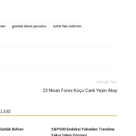
rarı
günlük döviz yorumu
tcmb faiz indirimi
Sonraki Yazı
23 Nisan Forex Koçu Canlı Yayın Akışı
KLERİ
Günlük Bülten
S&P500 Endeksi Yükselen Trendine
Yakın İşlem Görüyor