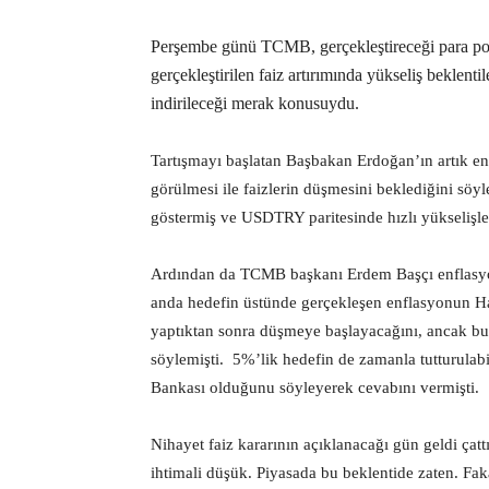
Perşembe günü TCMB, gerçekleştireceği para polit
gerçekleştirilen faiz artırımında yükseliş beklenti
indirileceği merak konusuydu.
Tartışmayı başlatan Başbakan Erdoğan’ın artık 
görülmesi ile faizlerin düşmesini beklediğini söy
göstermiş ve USDTRY paritesinde hızlı yükselişl
Ardından da TCMB başkanı Erdem Başçı enflasyo
anda hedefin üstünde gerçekleşen enflasyonun Ha
yaptıktan sonra düşmeye başlayacağını, ancak bur
söylemişti. 5%’lik hedefin de zamanla tutturulabi
Bankası olduğunu söyleyerek cevabını vermişti.
Nihayet faiz kararının açıklanacağı gün geldi çatt
ihtimali düşük. Piyasada bu beklentide zaten. Faka