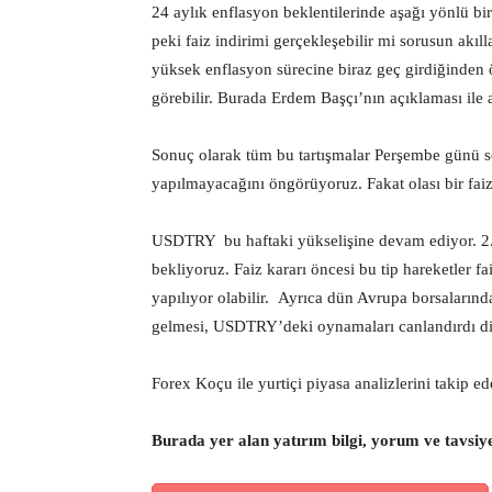
24 aylık enflasyon beklentilerinde aşağı yönlü bir
peki faiz indirimi gerçekleşebilir mi sorusun akıl
yüksek enflasyon sürecine biraz geç girdiğinden ö
görebilir. Burada Erdem Başçı’nın açıklaması ile
Sonuç olarak tüm bu tartışmalar Perşembe günü so
yapılmayacağını öngörüyoruz. Fakat olası bir fai
USDTRY bu haftaki yükselişine devam ediyor. 2.
bekliyoruz. Faiz kararı öncesi bu tip hareketler fa
yapılıyor olabilir. Ayrıca dün Avrupa borsalarında
gelmesi, USDTRY’deki oynamaları canlandırdı diy
Forex Koçu ile yurtiçi piyasa analizlerini takip e
Burada yer alan yatırım bilgi, yorum ve tavsiy