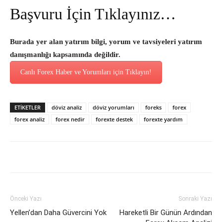
Başvuru İçin Tıklayınız…
Burada yer alan yatırım bilgi, yorum ve tavsiyeleri yatırım
danışmanlığı kapsamında değildir.
Canlı Forex Haber ve Yorumları için Tıklayın!
ETİKETLER
döviz analiz
döviz yorumları
foreks
forex
forex analiz
forex nedir
forexte destek
forexte yardım
Önceki Yazı
Sonraki Yazı
Yellen’dan Daha Güvercini Yok
Hareketli Bir Günün Ardından