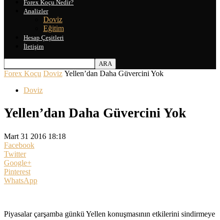
Forex Koçu Nedir?
Analizler
Doviz
Eğitim
Hesap Çeşitleri
İletişim
Forex Koçu
Doviz
Yellen’dan Daha Güvercini Yok
Doviz
Yellen’dan Daha Güvercini Yok
Mart 31 2016 18:18
Facebook
Twitter
Google+
Pinterest
WhatsApp
Piyasalar çarşamba günkü Yellen konuşmasının etkilerini sindirmeye