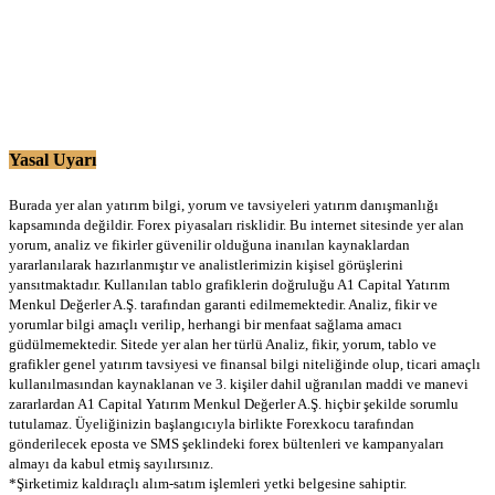
Yasal Uyarı
Burada yer alan yatırım bilgi, yorum ve tavsiyeleri yatırım danışmanlığı
kapsamında değildir. Forex piyasaları risklidir. Bu internet sitesinde yer alan
yorum, analiz ve fikirler güvenilir olduğuna inanılan kaynaklardan
yararlanılarak hazırlanmıştır ve analistlerimizin kişisel görüşlerini
yansıtmaktadır. Kullanılan tablo grafiklerin doğruluğu A1 Capital Yatırım
Menkul Değerler A.Ş. tarafından garanti edilmemektedir. Analiz, fikir ve
yorumlar bilgi amaçlı verilip, herhangi bir menfaat sağlama amacı
güdülmemektedir. Sitede yer alan her türlü Analiz, fikir, yorum, tablo ve
grafikler genel yatırım tavsiyesi ve finansal bilgi niteliğinde olup, ticari amaçlı
kullanılmasından kaynaklanan ve 3. kişiler dahil uğranılan maddi ve manevi
zararlardan A1 Capital Yatırım Menkul Değerler A.Ş. hiçbir şekilde sorumlu
tutulamaz. Üyeliğinizin başlangıcıyla birlikte Forexkocu tarafından
gönderilecek eposta ve SMS şeklindeki forex bültenleri ve kampanyaları
almayı da kabul etmiş sayılırsınız.
*Şirketimiz kaldıraçlı alım-satım işlemleri yetki belgesine sahiptir.