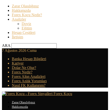
Zarar Olasılığınız
Hakkımızda
Forex Koçu Nedir?
Analizler
Doviz
Eğitim
Hesap Çeşitleri
İletişim
ARA
7 Ağustos 2026 Cuma
Banka Hesap Bilgileri
Kariyer
Dolar Ne Olur?
Forex Nedir?
Forex Altın Analizleri
Forex Anlık Yorumları
Nasıl FK Kullanırım?
Forex Koçu
Zarar Olasılığınız
Hakkımızda