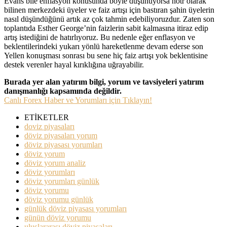
Evans bile enflasyon konusunda böyle düşünüyorsa nötr olarak
bilinen merkezdeki üyeler ve faiz artışı için bastıran şahin üyelerin
nasıl düşündüğünü artık az çok tahmin edebiliyoruzdur. Zaten son
toplantıda Esther George’nin faizlerin sabit kalmasına itiraz edip
artış istediğini de hatırlıyoruz. Bu nedenle eğer enflasyon ve
beklentilerindeki yukarı yönlü hareketlenme devam ederse son
Yellen konuşması sonrası bu sene hiç faiz artışı yok beklentisine
destek verenler hayal kırıklığına uğrayabilir.
Burada yer alan yatırım bilgi, yorum ve tavsiyeleri yatırım
danışmanlığı kapsamında değildir.
Canlı Forex Haber ve Yorumları için Tıklayın!
ETİKETLER
doviz piyasaları
döviz piyasaları yorum
döviz piyasası yorumları
döviz yorum
döviz yorum analiz
döviz yorumları
döviz yorumları günlük
döviz yorumu
döviz yorumu günlük
günlük döviz piyasası yorumları
günün döviz yorumu
uluslararası döviz piyasaları