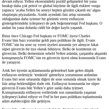
devam ediyor. Yellen ekonomideki pozitif gelişmeleri bir yana
bırakıp daha çok petrol ve global büyüme ile ilgili risklere vurgu
yapınca ‘acaba Yellen bu seneyi hepten gözden çıkardı mı’ algısı
oluşmuştu piyasalarda. Aralık ayındaki faiz artışı sırasında
olduğundan daha iyimser bir görüntü veren enflasyon
göstergelerindeki iyileşmeyi de pek beğenmemişti Fed başkanı. O
andan bu yana dolarda ciddi bir değer kaybı yaşandı.
Biraz önce Chicago Fed başkanı ve FOMC üyesi Charles
Evans’dan bazı yorumlar geldi para politikası ile ilgili. Evans
FOMC’nin bu sene oy veren üyeleri arasında yer almıyor fakat
süper güvercin bir üye olarak biliniyor. Belki de komitenin en
güvercini. Belki dememizin sebebi Yellen aslında; çarşamba akşamki
konuşmasıyla FOMC’nin en güvercin üyesi olma konusunda Evans
ile yarışıyor.
Artık her üyenin açıklamasında geleneksel hale gelen düşük
enflasyon nedeniyle ‘temkinli’ gitmeliyiz yorumunun ardından
Evans biri sene ortasında diğeri de sene sonunda olmak üzere iki
faiz artışı beklendiğini ifade etti. Enflasyon konusunda ise süper
güvercin Evans bile Yellen’e göre sanki daha iyimser.
Konuşmasında enflasyon verilerinde son zamanlarda yaşanan
iyileşmeyi kabul ediyor ve Fed’in her para politikası toplantısında
adım atabileceğini dile getiriyor.