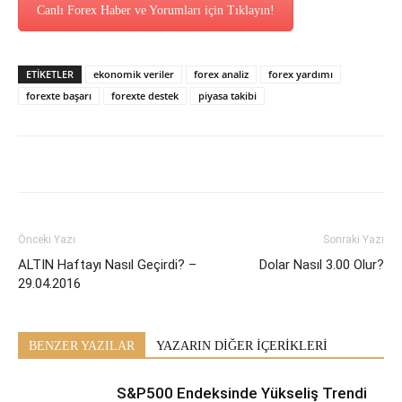
Canlı Forex Haber ve Yorumları için Tıklayın!
ETİKETLER
ekonomik veriler
forex analiz
forex yardımı
forexte başarı
forexte destek
piyasa takibi
Önceki Yazı
Sonraki Yazı
ALTIN Haftayı Nasıl Geçirdi? –
Dolar Nasıl 3.00 Olur?
29.04.2016
BENZER YAZILAR
YAZARIN DİĞER İÇERİKLERİ
S&P500 Endeksinde Yükseliş Trendi