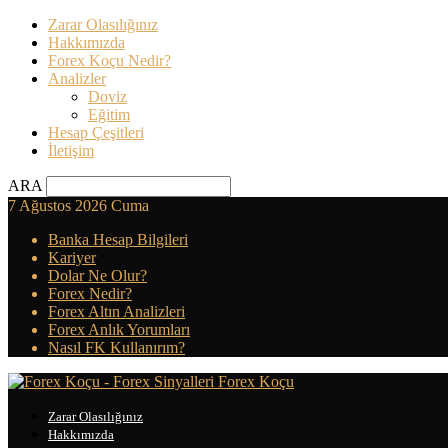
Zarar Olasılığınız
Hakkımızda
Forex Koçu Nedir?
Analizler
Doviz
Eğitim
Hesap Çeşitleri
İletişim
ARA
7 Ağustos 2026 Cuma
Banka Hesap Bilgileri
Kariyer
Dolar Ne Olur?
Forex Nedir?
Forex Altın Analizleri
Forex Anlık Yorumları
Nasıl FK Kullanırım?
Forex Koçu
Zarar Olasılığınız
Hakkımızda