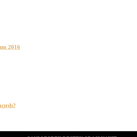
sım 2016
çırdı?