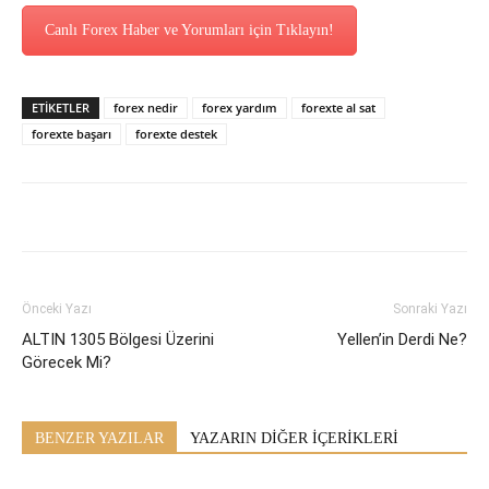
Canlı Forex Haber ve Yorumları için Tıklayın!
ETİKETLER
forex nedir
forex yardım
forexte al sat
forexte başarı
forexte destek
Önceki Yazı
Sonraki Yazı
ALTIN 1305 Bölgesi Üzerini
Yellen’in Derdi Ne?
Görecek Mi?
BENZER YAZILAR
YAZARIN DİĞER İÇERİKLERİ