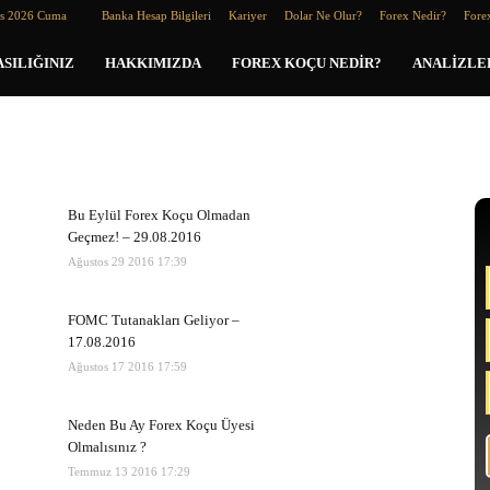
os 2026 Cuma
Banka Hesap Bilgileri
Kariyer
Dolar Ne Olur?
Forex Nedir?
Forex
SILIĞINIZ
HAKKIMIZDA
FOREX KOÇU NEDIR?
ANALIZLE
Bu Eylül Forex Koçu Olmadan
Geçmez! – 29.08.2016
Ağustos 29 2016 17:39
FOMC Tutanakları Geliyor –
17.08.2016
Ağustos 17 2016 17:59
Neden Bu Ay Forex Koçu Üyesi
Olmalısınız ?
Temmuz 13 2016 17:29