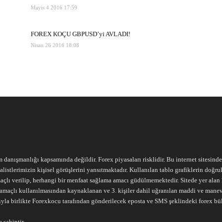
Mayıs 4 2016 17:59
FOREX KOÇU GBPUSD’yi AVLADI!
Nisan 26 2016 18:08
m danışmanlığı kapsamında değildir. Forex piyasaları risklidir. Bu internet sitesind
alistlerimizin kişisel görüşlerini yansıtmaktadır. Kullanılan tablo grafiklerin doğ
açlı verilip, herhangi bir menfaat sağlama amacı güdülmemektedir. Sitede yer alan he
ari amaçlı kullanılmasından kaynaklanan ve 3. kişiler dahil uğranılan maddi ve mane
ıyla birlikte Forexkocu tarafından gönderilecek eposta ve SMS şeklindeki forex bü
 sahiptir.