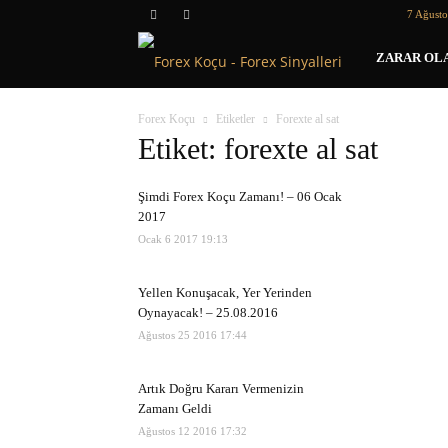
7 Ağust
Forex
ZARAR OLA
Koçu
Forex Koçu
Etiketler
Forexte al sat
Etiket: forexte al sat
Şimdi Forex Koçu Zamanı! – 06 Ocak
2017
Ocak 6 2017 19:13
Yellen Konuşacak, Yer Yerinden
Oynayacak! – 25.08.2016
Ağustos 25 2016 17:44
Artık Doğru Kararı Vermenizin
Zamanı Geldi
Ağustos 12 2016 17:32