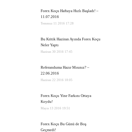
Forex Koçu Haftaya Hızlı Başladı! –
11.07.2016
Temmuz 11 2016 17:28
Bu Kritik Haziran Ayında Forex Koçu
Neler Yaptı
Haziran 30 2016 17:45
Referanduma Hazır Mısınız? –
22.06.2016
Haziran 22 2016 18:05
Forex Koçu Yine Farkını Ortaya
Koydu!
Mayıs 13 2016 19:51
Forex Koçu Bu Günü de Boş
Geçmedi!