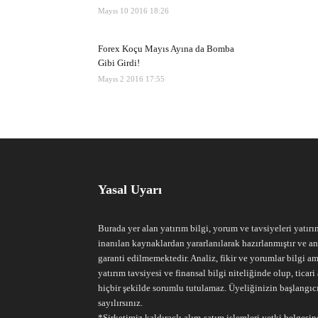
Mayıs 10 2016 18:26
Forex Koçu Mayıs Ayına da Bomba
Gibi Girdi!
Mayıs 2 2016 17:55
Yasal Uyarı
Burada yer alan yatırım bilgi, yorum ve tavsiyeleri yatırı
inanılan kaynaklardan yararlanılarak hazırlanmıştır ve an
garanti edilmemektedir. Analiz, fikir ve yorumlar bilgi am
yatırım tavsiyesi ve finansal bilgi niteliğinde olup, tic
hiçbir şekilde sorumlu tutulamaz. Üyeliğinizin başlangıc
sayılırsınız.
*Şirketimiz kaldıraçlı alım-satım işlemleri yetki belgesine