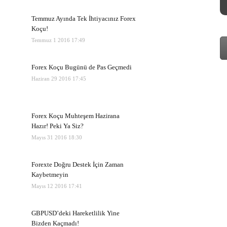
Temmuz Ayında Tek İhtiyacınız Forex
Koçu!
Temmuz 1 2016 17:49
Forex Koçu Bugünü de Pas Geçmedi
Haziran 29 2016 17:45
Forex Koçu Muhteşem Hazirana
Hazır! Peki Ya Siz?
Mayıs 31 2016 18:30
Forexte Doğru Destek İçin Zaman
Kaybetmeyin
Mayıs 12 2016 17:41
GBPUSD’deki Hareketlilik Yine
Bizden Kaçmadı!