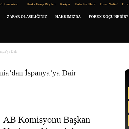
026 Cumartesi
Banka Hesap Bilgileri
Kariyer
Dolar Ne Olur?
Forex Nedir?
Forex
Forex
ZARAR OLASILIĞINIZ
HAKKIMIZDA
FOREX KOÇU NEDIR?
Koçu
nya’ya Dair
a’dan İspanya’ya Dair
AB Komisyonu Başkan