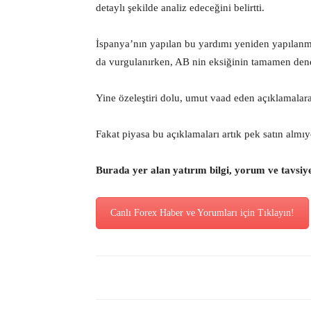
detaylı şekilde analiz edeceğini belirtti.
İspanya’nın yapılan bu yardımı yeniden yapılanm
da vurgulanırken, AB nin eksiğinin tamamen dene
Yine özeleştiri dolu, umut vaad eden açıklamalara 
Fakat piyasa bu açıklamaları artık pek satın almıy
Burada yer alan yatırım bilgi, yorum ve tavsiy
Canlı Forex Haber ve Yorumları için Tıklayın!