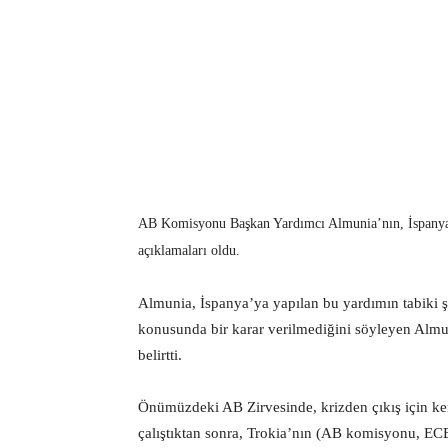
AB Komisyonu Başkan Yardımcı Almunia’nın, İspanya’
açıklamaları oldu.
Almunia, İspanya’ya yapılan bu yardımın tabiki şa
konusunda bir karar verilmediğini söyleyen Almun
belirtti.
Önümüzdeki AB Zirvesinde, krizden çıkış için ken
çalıştıktan sonra, Trokia’nın (AB komisyonu, ECB