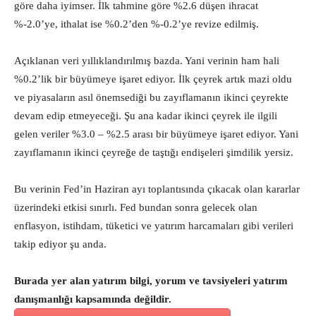
göre daha iyimser. İlk tahmine göre %2.6 düşen ihracat
%-2.0’ye, ithalat ise %0.2’den %-0.2’ye revize edilmiş.
Açıklanan veri yıllıklandırılmış bazda. Yani verinin ham hali
%0.2’lik bir büyümeye işaret ediyor. İlk çeyrek artık mazi oldu
ve piyasaların asıl önemsediği bu zayıflamanın ikinci çeyrekte
devam edip etmeyeceği. Şu ana kadar ikinci çeyrek ile ilgili
gelen veriler %3.0 – %2.5 arası bir büyümeye işaret ediyor. Yani
zayıflamanın ikinci çeyreğe de taştığı endişeleri şimdilik yersiz.
Bu verinin Fed’in Haziran ayı toplantısında çıkacak olan kararlar
üzerindeki etkisi sınırlı. Fed bundan sonra gelecek olan
enflasyon, istihdam, tüketici ve yatırım harcamaları gibi verileri
takip ediyor şu anda.
Burada yer alan yatırım bilgi, yorum ve tavsiyeleri yatırım
danışmanlığı kapsamında değildir.