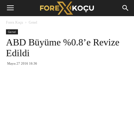
Forex
Forex Koçu
Genel
Koçu
Genel
ABD Büyüme %0.8’e Revize
Edildi
Mayıs 27 2016 16:36