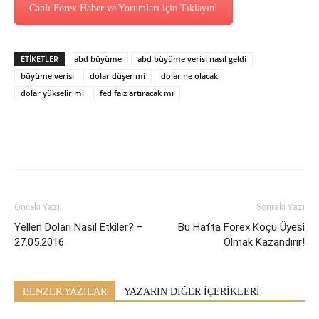
Canlı Forex Haber ve Yorumları için Tıklayın!
ETİKETLER
abd büyüme
abd büyüme verisi nasıl geldi
büyüme verisi
dolar düşer mi
dolar ne olacak
dolar yükselir mi
fed faiz artıracak mı
Önceki Yazı
Sonraki Yazı
Yellen Doları Nasıl Etkiler? –
Bu Hafta Forex Koçu Üyesi
27.05.2016
Olmak Kazandırır!
BENZER YAZILAR
YAZARIN DİĞER İÇERİKLERİ