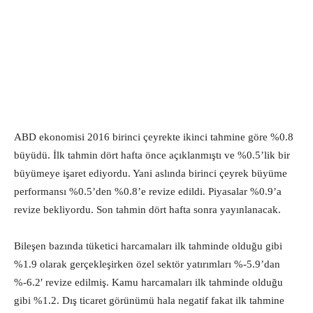
ABD ekonomisi 2016 birinci çeyrekte ikinci tahmine göre %0.8
büyüdü. İlk tahmin dört hafta önce açıklanmıştı ve %0.5’lik bir
büyümeye işaret ediyordu. Yani aslında birinci çeyrek büyüme
performansı %0.5’den %0.8’e revize edildi. Piyasalar %0.9’a
revize bekliyordu. Son tahmin dört hafta sonra yayınlanacak.
Bileşen bazında tüketici harcamaları ilk tahminde olduğu gibi
%1.9 olarak gerçekleşirken özel sektör yatırımları %-5.9’dan
%-6.2′ revize edilmiş. Kamu harcamaları ilk tahminde olduğu
gibi %1.2. Dış ticaret görünümü hala negatif fakat ilk tahmine