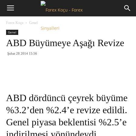
Forex
Forex Koçu
Genel
Koçu
Genel
ABD Büyümeye Aşağı Revize
Şubat 28 2014 15:56
ABD dördüncü çeyrek büyüme
%3.2’den %2.4’e revize edildi.
Genel piyasa beklentisi %2.5’e
indirilmesi yönündeydi.