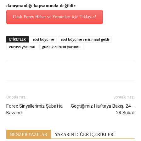
danışmanlığı kapsamında değildir.
Canlı Forex Haber ve Yorumları için Tıklayın!
ETİKETLER
abd büyüme
abd büyüme verisi nasıl geldi
eurusd yorumu
günlük eurusd yorumu
Önceki Yazı
Sonraki Yazı
Forex Sinyallerimiz Şubatta
Geçtiğimiz Haftaya Bakış, 24 –
Kazandı
28 Şubat
BENZER YAZILAR
YAZARIN DİĞER İÇERİKLERİ