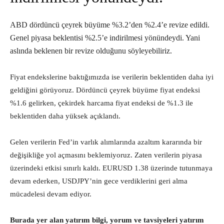
ABD dördüncü çeyrek büyüme %3.2’den %2.4’e revize edildi.
Genel piyasa beklentisi %2.5’e indirilmesi yönündeydi. Yani
aslında beklenen bir revize olduğunu söyleyebiliriz.
Fiyat endekslerine baktığımızda ise verilerin beklentiden daha iyi
geldiğini görüyoruz. Dördüncü çeyrek büyüme fiyat endeksi
%1.6 gelirken, çekirdek harcama fiyat endeksi de %1.3 ile
beklentiden daha yüksek açıklandı.
Gelen verilerin Fed’in varlık alımlarında azaltım kararında bir
değişikliğe yol açmasını beklemiyoruz. Zaten verilerin piyasa
üzerindeki etkisi sınırlı kaldı. EURUSD 1.38 üzerinde tutunmaya
devam ederken, USDJPY’nin gece verdiklerini geri alma
mücadelesi devam ediyor.
Burada yer alan yatırım bilgi, yorum ve tavsiyeleri yatırım