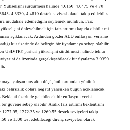
 Yükselişini sürdürmesi halinde 4.6160, 4.6475 ve 4.70
4.5645, 4.5330, 4.4810 destek seviyesi olarak takip edilebilir.
 kura müdahale edemediğini söylemek mümkün. Faiz
ükselişini önleyebilmek için faiz artırımı kapıda olabilir mi
talaması açıklanacak. Ardından gözler ABD enflasyon verisine
madığı kur üzerinde de belirgin bir fiyatlamaya sebep olabilir.
kilen USD/TRY paritesi yükselişini sürdürmesi halinde tekrar
 seviyesini de üzerinde gerçekleşebilecek bir fiyatlama 3.9350
ir.
arkmaya çalışan ons altın düşüşünün ardından yönünü
ki belirsizlik dolara negatif yansırken bugün açıklanacak
. Beklenti üzerinde gelebilecek bir enflasyon verisi
r güvene sebep olabilir, Aralık faiz artırımı beklentisini
rde 1277.95, 1272.35 ve 1269.55 destek seviyeleri takip
1.60 ve 1300 test edebileceği direnç seviyeleri olarak