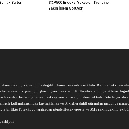
Günlük Bülten
S&P500 Endeksi Yükselen Trendine
Yakın İşlem Görüyor
m danışmanlığı kapsamında değildir. Forex piyasaları risklidir. Bu internet sitesind
alistlerimizin kişisel görüşlerini yansıtmaktadır. Kullanılan tablo grafiklerin doğ
açlı verilip, herhangi bir menfaat sağlama amacı güdülmemektedir. Sitede yer alan he
ari amaçlı kullanılmasından kaynaklanan ve 3. kişiler dahil uğranılan maddi ve mane
ıyla birlikte Forexkocu tarafından gönderilecek eposta ve SMS şeklindeki forex bü
 sahiptir.