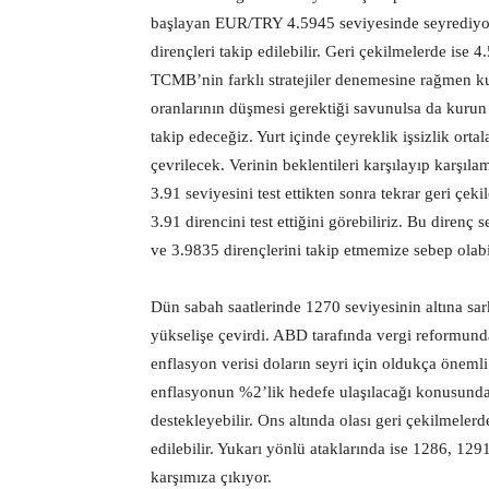
başlayan EUR/TRY 4.5945 seviyesinde seyrediyor.
dirençleri takip edilebilir. Geri çekilmelerde ise 
TCMB’nin farklı stratejiler denemesine rağmen
oranlarının düşmesi gerektiği savunulsa da kurun y
takip edeceğiz. Yurt içinde çeyreklik işsizlik or
çevrilecek. Verinin beklentileri karşılayıp karşıla
3.91 seviyesini test ettikten sonra tekrar geri çe
3.91 direncini test ettiğini görebiliriz. Bu direnç
ve 3.9835 dirençlerini takip etmemize sebep olabil
Dün sabah saatlerinde 1270 seviyesinin altına s
yükselişe çevirdi. ABD tarafında vergi reformunda
enflasyon verisi doların seyri için oldukça önemli
enflasyonun %2’lik hedefe ulaşılacağı konusunda bi
destekleyebilir. Ons altında olası geri çekilmele
edilebilir. Yukarı yönlü ataklarında ise 1286, 129
karşımıza çıkıyor.