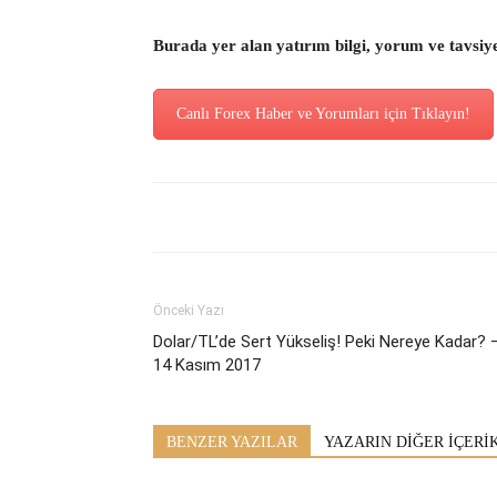
Burada yer alan yatırım bilgi, yorum ve tavsiy
Canlı Forex Haber ve Yorumları için Tıklayın!
Önceki Yazı
Dolar/TL’de Sert Yükseliş! Peki Nereye Kadar? 
14 Kasım 2017
BENZER YAZILAR
YAZARIN DİĞER İÇERİ