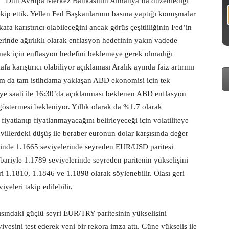
Dün Avrupa Merkez Bankasının Almanya’da düzenlediği
kip ettik. Yellen Fed Başkanlarının basına yaptığı konuşmalar
fa karıştırıcı olabileceğini ancak görüş çeşitliliğinin Fed’in
rinde ağırlıklı olarak enflasyon hedefinin yakın vadede
rmek için enflasyon hedefini beklemeye gerek olmadığı
 karıştırıcı olabiliyor açıklaması Aralık ayında faiz artırımı
hdam da tam istihdama yaklaşan ABD ekonomisi için tek
iye saati ile 16:30’da açıklanması beklenen ABD enflasyon
östermesi bekleniyor. Yıllık olarak da %1.7 olarak
fiyatlanıp fiyatlanmayacağını belirleyeceği için volatiliteye
hvillerdeki düşüş ile beraber euronun dolar karşısında değer
erinde 1.1665 seviyelerinde seyreden EUR/USD paritesi
itibariyle 1.1789 seviyelerinde seyreden paritenin yükselişini
ri 1.1810, 1.1846 ve 1.1898 olarak söylenebilir. Olası geri
eleri takip edilebilir.
şısındaki güçlü seyri EUR/TRY paritesinin yükselişini
viyesini test ederek yeni bir rekora imza attı. Güne yükseliş ile