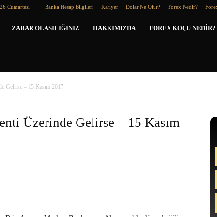
026 Cumartesi
Banka Hesap Bilgileri
Kariyer
Dolar Ne Olur?
Forex Nedir?
Forex
Forex
ZARAR OLASILIĞINIZ
HAKKIMIZDA
FOREX KOÇU NEDIR?
Koçu
de Gelirse – 15 Kasım 2017
enti Üzerinde Gelirse – 15 Kasım