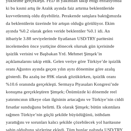
yükselme gerçekleşti. FED’in yakından takip ettiği enflasyonda
ki bu kısmi artış ile Aralık ayında faiz artırma beklentileride
kuvvetlenmiş oldu diyebiliriz. Perakende satışlara baktığımızda
da beklentilerin üzerinde bir artışın olduğu görülüyor. Ekim
ayında %0.2 olarak gelen veride beklentiler %0.1 idi. An
itibariyle 3.88 seviyelerinde fiyatlanan USD/TRY paritesini
incelemeden önce yurtiçine dönecek olursak gün içerisinde
işsizlik verisini ve Başbakan Yrd. Mehmet Şimşek’in
açıklamalarını takip ettik. Gelen veriye göre Türkiye’de işsizlik
oranı Ağustos ayında geçen yılın aynı dönemine göre azalış
gösterdi. Bu azalış ise 89K olarak gözükürken, işsizlik oranı
%10.6 oranında gerçekleşti. Sermaya Piyasaları Kongresi’nde
konuşma gerçekleştiren Şimşek; Önümüzde ki dönemde reel
yatırımcının ülkeye olan ilgisinin artacağını ve Türkiye’nin ciddi
fırsatlar sunduğunu belirtti. Ek olarak Şimşek; bütün sıkıntılara
rağmen Türkiye’nin güçlü şekilde büyüdüğünü, istihdam
yarattığını ve sorunları kalıcı şekilde çözebilecek yol haritasıne
sahip olduğunu sözlerine ekledi. Tüm bunlar ışığında USD/TRY