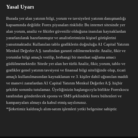
Yasal Uyarı
Burada yer alan yatırım bilgi, yorum ve tavsiyeleri yatırım danışmanlığı
kapsamında değildir. Forex piyasaları risklidir. Bu internet sitesinde yer
alan yorum, analiz ve fikirler güvenilir olduğuna inanılan kaynaklardan
yararlanılarak hazırlanmıştır ve analistlerimizin kişisel görüşlerini
yansıtmaktadır. Kullanılan tablo grafiklerin doğruluğu A1 Capital Yatırım
Menkul Değerler A.Ş. tarafından garanti edilmemektedir. Analiz, fikir ve
yorumlar bilgi amaçlı verilip, herhangi bir menfaat sağlama amacı
güdülmemektedir. Sitede yer alan her türlü Analiz, fikir, yorum, tablo ve
grafikler genel yatırım tavsiyesi ve finansal bilgi niteliğinde olup, ticari
amaçlı kullanılmasından kaynaklanan ve 3. kişiler dahil uğranılan maddi
ve manevi zararlardan A1 Capital Yatırım Menkul Değerler A.Ş. hiçbir
şekilde sorumlu tutulamaz. Üyeliğinizin başlangıcıyla birlikte Forexkocu
tarafından gönderilecek eposta ve SMS şeklindeki forex bültenleri ve
kampanyaları almayı da kabul etmiş sayılırsınız.
*Şirketimiz kaldıraçlı alım-satım işlemleri yetki belgesine sahiptir.