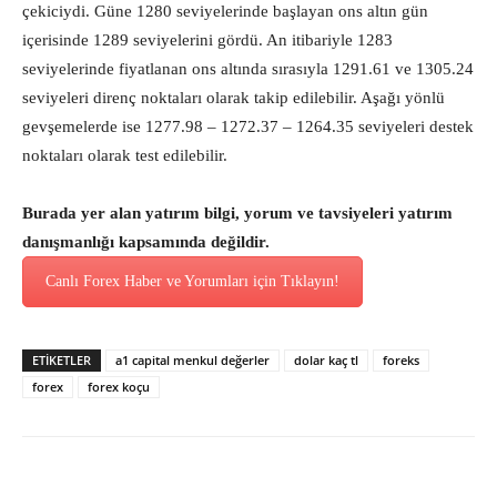
çekiciydi. Güne 1280 seviyelerinde başlayan ons altın gün
içerisinde 1289 seviyelerini gördü. An itibariyle 1283
seviyelerinde fiyatlanan ons altında sırasıyla 1291.61 ve 1305.24
seviyeleri direnç noktaları olarak takip edilebilir. Aşağı yönlü
gevşemelerde ise 1277.98 – 1272.37 – 1264.35 seviyeleri destek
noktaları olarak test edilebilir.
Burada yer alan yatırım bilgi, yorum ve tavsiyeleri yatırım
danışmanlığı kapsamında değildir.
Canlı Forex Haber ve Yorumları için Tıklayın!
ETİKETLER
a1 capital menkul değerler
dolar kaç tl
foreks
forex
forex koçu