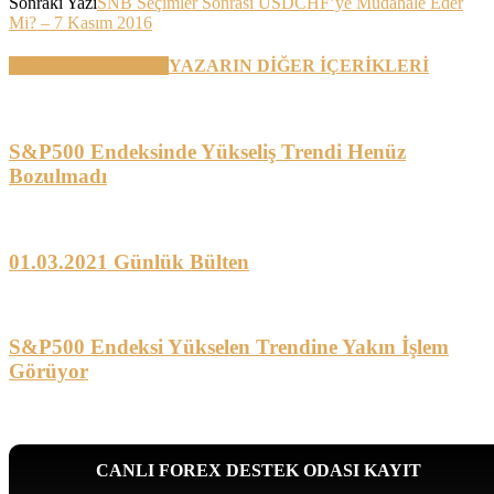
Sonraki Yazı
SNB Seçimler Sonrası USDCHF’ye Müdahale Eder
Mi? – 7 Kasım 2016
BENZER YAZILAR
YAZARIN DİĞER İÇERİKLERİ
S&P500 Endeksinde Yükseliş Trendi Henüz
Bozulmadı
01.03.2021 Günlük Bülten
S&P500 Endeksi Yükselen Trendine Yakın İşlem
Görüyor
CANLI FOREX DESTEK ODASI KAYIT