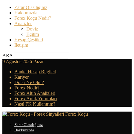
Zarar Olasılığınız
Hakkımızda
Forex Koçu Nedir?
Analizler
Doviz
Eğitim
Hesap Çeşitleri
İletişim
ARA
9 Ağustos 2026 Pazar
Banka Hesap Bilgileri
Kariyer
Dolar Ne Olur?
Forex Nedir?
Forex Altın Analizleri
Forex Anlık Yorumları
Nasıl FK Kullanırım?
Forex Koçu
Zarar Olasılığınız
Hakkımızda