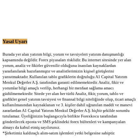
Yasal Uyarı
Burada yer alan yatırım bilgi, yorum ve tavsiyeleri yatırım danışmanlığı
kapsamında değildir. Forex piyasaları risklidir. Bu internet sitesinde yer alan
yorum, analiz ve fikirler güvenilir olduğuna inanılan kaynaklardan
yararlanılarak hazırlanmıştır ve analistlerimizin kişisel görüşlerini
yansıtmaktadır. Kullanılan tablo grafiklerin doğruluğu A1 Capital Yatırım
Menkul Değerler A.Ş. tarafından garanti edilmemektedir. Analiz, fikir ve
yorumlar bilgi amaçlı verilip, herhangi bir menfaat sağlama amacı
güdülmemektedir. Sitede yer alan her türlü Analiz, fikir, yorum, tablo ve
grafikler genel yatırım tavsiyesi ve finansal bilgi niteliğinde olup, ticari amaçlı
kullanılmasından kaynaklanan ve 3. kişiler dahil uğranılan maddi ve manevi
zararlardan A1 Capital Yatırım Menkul Değerler A.Ş. hiçbir şekilde sorumlu
tutulamaz. Üyeliğinizin başlangıcıyla birlikte Forexkocu tarafından
gönderilecek eposta ve SMS şeklindeki forex bültenleri ve kampanyaları
almayı da kabul etmiş sayılırsınız.
*Şirketimiz kaldıraçlı alım-satım işlemleri yetki belgesine sahiptir.