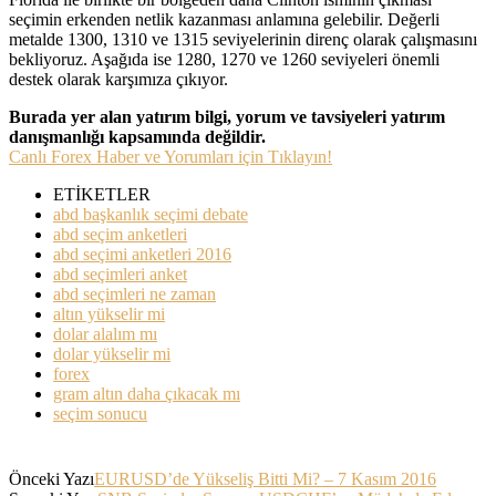
seçimin erkenden netlik kazanması anlamına gelebilir. Değerli
metalde 1300, 1310 ve 1315 seviyelerinin direnç olarak çalışmasını
bekliyoruz. Aşağıda ise 1280, 1270 ve 1260 seviyeleri önemli
destek olarak karşımıza çıkıyor.
Burada yer alan yatırım bilgi, yorum ve tavsiyeleri yatırım
danışmanlığı kapsamında değildir.
Canlı Forex Haber ve Yorumları için Tıklayın!
ETİKETLER
abd başkanlık seçimi debate
abd seçim anketleri
abd seçimi anketleri 2016
abd seçimleri anket
abd seçimleri ne zaman
altın yükselir mi
dolar alalım mı
dolar yükselir mi
forex
gram altın daha çıkacak mı
seçim sonucu
Önceki Yazı
EURUSD’de Yükseliş Bitti Mi? – 7 Kasım 2016