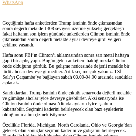
WhatsApp
Geçtiğimiz hafta anketlerden Trump isminin önde çıkmasından
sonra değerli metalde 1308 seviyesi üzerine yükseliş gerçekleşti
fakat haftanın son işlem gününde anketlerden Clinton isminin önde
çıkmasından sonra değerli metalde ayılar devreye girdi ve geri
çekilme yaşandı.
Hafta sonu FBI’ın Clinton’ı aklamasından sonra sarı metal haftaya
gapli bir açılış yaptı. Bugün gelen anketlere baktığımızda Clinton
önde olduğunu gördük. Bu gelişme neticesinde değerli metalde bir
türlü alıcılar devreye girmediler. Artık seçime çok yakınız. TSİ
Salı’yı Çarşamba’ya bağlayan sabah 03.00-04.00 arasında sandıklar
açılacak.
Sandıklardan Trump isminin önde çıktığı senaryoda değerli metalde
ve gümüşte alıcılar iyice devreye girebilirler. Aksi senaryoda ise
Clinton isminin önde olması Altında ayıların iyice iştahını
kabartabilir. Seçimini kaderini belirleyecek olan bazı eyaletlerin
olduğunun altını çizmek istiyoruz.
Özellikle Florida, Michigan, North Carolania, Ohio ve Georgia’dan
gelecek olan sonuçlar seçimin kaderini ve gidişatını belirleyecek.
Florida ile birlikte bir bölgeden daha Clinton isminin çıkması