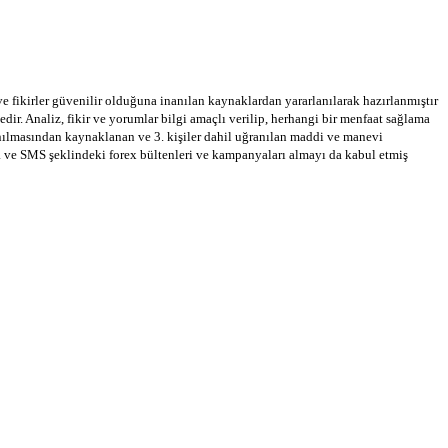
 ve fikirler güvenilir olduğuna inanılan kaynaklardan yararlanılarak hazırlanmıştır
dir. Analiz, fikir ve yorumlar bilgi amaçlı verilip, herhangi bir menfaat sağlama
llanılmasından kaynaklanan ve 3. kişiler dahil uğranılan maddi ve manevi
a ve SMS şeklindeki forex bültenleri ve kampanyaları almayı da kabul etmiş