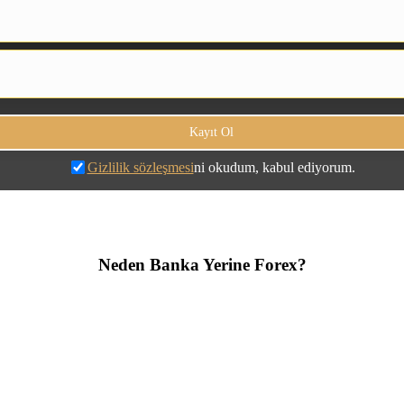
Gizlilik sözleşmesi
ni okudum, kabul ediyorum.
Neden Banka Yerine Forex?