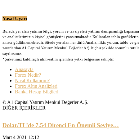
Yasal Uyarı
Burada yer alan yatırım bilgi, yorum ve tavsiyeleri yatırım danışmanlığı kapsamınd
ve analistlerimizin kişisel görüşlerini yansıtmaktadır. Kullanılan tablo grafikler
amacı güdülmemektedir. Sitede yer alan her türlü Analiz, fikir, yorum, tablo ve gr
zararlardan A1 Capital Yatırım Menkul Değerler A.Ş. hiçbir şekilde sorumlu tutu
sayılırsınız.
*Şirketimiz kaldıraçlı alım-satım işlemleri yetki belgesine sahiptir.
Anasayfa
Forex Nedir?
Nasıl Kullanırım?
Forex Altın Analizleri
Banka Hesap Bilgileri
© A1 Capital Yatırım Menkul Değerler A.Ş.
DİĞER İÇERİKLER
Dolar/TL’de 7.54 Direnci En Önemli Seviye…
Mart 4 2021 12:12