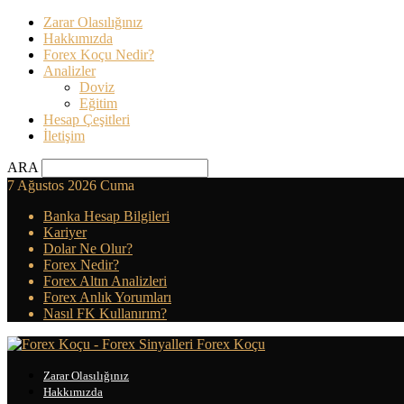
Zarar Olasılığınız
Hakkımızda
Forex Koçu Nedir?
Analizler
Doviz
Eğitim
Hesap Çeşitleri
İletişim
ARA
7 Ağustos 2026 Cuma
Banka Hesap Bilgileri
Kariyer
Dolar Ne Olur?
Forex Nedir?
Forex Altın Analizleri
Forex Anlık Yorumları
Nasıl FK Kullanırım?
Forex Koçu
Zarar Olasılığınız
Hakkımızda