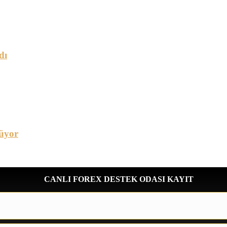
dı
üyor
CANLI FOREX DESTEK ODASI KAYIT