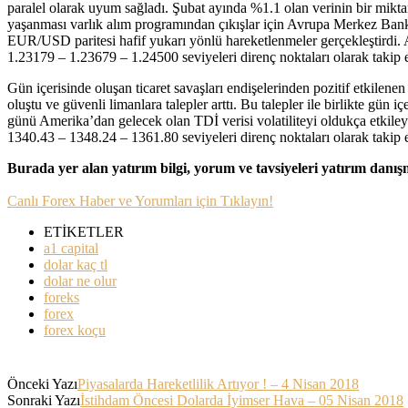
paralel olarak uyum sağladı. Şubat ayında %1.1 olan verinin bir mikta
yaşanması varlık alım programından çıkışlar için Avrupa Merkez Bankası
EUR/USD paritesi hafif yukarı yönlü hareketlenmeler gerçekleştirdi. An
1.23179 – 1.23679 – 1.24500 seviyeleri direnç noktaları olarak takip e
Gün içerisinde oluşan ticaret savaşları endişelerinden pozitif etkilen
oluştu ve güvenli limanlara talepler arttı. Bu talepler ile birlikte gü
günü Amerika’dan gelecek olan TDİ verisi volatiliteyi oldukça etkileyeb
1340.43 – 1348.24 – 1361.80 seviyeleri direnç noktaları olarak takip e
Burada yer alan yatırım bilgi, yorum ve tavsiyeleri yatırım danı
Canlı Forex Haber ve Yorumları için Tıklayın!
ETİKETLER
a1 capital
dolar kaç tl
dolar ne olur
foreks
forex
forex koçu
Önceki Yazı
Piyasalarda Hareketlilik Artıyor ! – 4 Nisan 2018
Sonraki Yazı
İstihdam Öncesi Dolarda İyimser Hava – 05 Nisan 2018