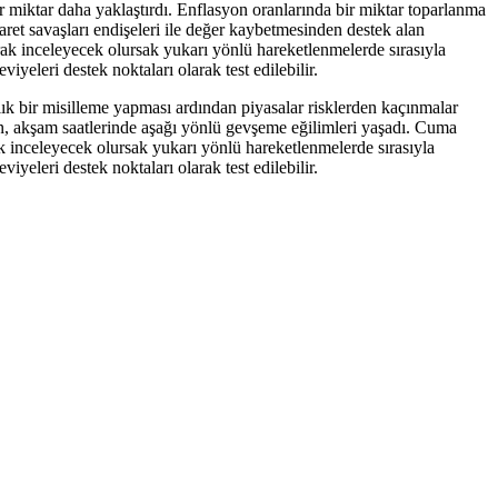
 miktar daha yaklaştırdı. Enflasyon oranlarında bir miktar toparlanma
aret savaşları endişeleri ile değer kaybetmesinden destek alan
arak inceleyecek olursak yukarı yönlü hareketlenmelerde sırasıyla
yeleri destek noktaları olarak test edilebilir.
ılık bir misilleme yapması ardından piyasalar risklerden kaçınmalar
ltın, akşam saatlerinde aşağı yönlü gevşeme eğilimleri yaşadı. Cuma
rak inceleyecek olursak yukarı yönlü hareketlenmelerde sırasıyla
yeleri destek noktaları olarak test edilebilir.