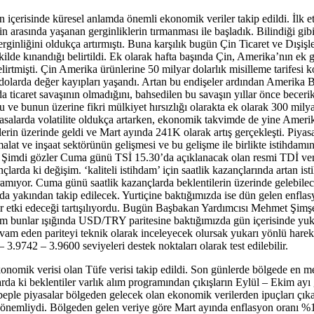
 içerisinde küresel anlamda önemli ekonomik veriler takip edildi. İlk
n arasında yaşanan gerginliklerin tırmanması ile başladık. Bilindiği g
’ gerginliğini oldukça artırmıştı. Buna karşılık bugün Çin Ticaret ve Dış
ekilde kınandığı belirtildi. Ek olarak hafta başında Çin, Amerika’nın ek 
şti. Çin Amerika ürünlerine 50 milyar dolarlık misilleme tarifesi koyaca
te dolarda değer kayıpları yaşandı. Artan bu endişeler ardından Amerika
icaret savaşının olmadığını, bahsedilen bu savaşın yıllar önce beceriksi
nu ve bunun üzerine fikri mülkiyet hırsızlığı olarakta ek olarak 300 mil
piyasalarda volatilite oldukça artarken, ekonomik takvimde de yine Ame
erin üzerinde geldi ve Mart ayında 241K olarak artış gerçekleşti. Piyasal
t ve inşaat sektörünün gelişmesi ve bu gelişme ile birlikte istihdamın ar
tu. Şimdi gözler Cuma günü TSİ 15.30’da açıklanacak olan resmi TDİ ver
larda ki değişim. ‘kaliteli istihdam’ için saatlik kazançlarında artan i
mıyor. Cuma günü saatlik kazançlarda beklentilerin üzerinde gelebilece
arıda yakından takip edilecek. Yurtiçine baktığımızda ise dün gelen enfla
l bir etki edeceği tartışılıyordu. Bugün Başbakan Yardımcısı Mehmet Şim
i. Tüm bunlar ışığında USD/TRY paritesine baktığımızda gün içerisinde yuk
 devam eden pariteyi teknik olarak inceleyecek olursak yukarı yönlü hare
 3.9742 – 3.9600 seviyeleri destek noktaları olarak test edilebilir.
nomik verisi olan Tüfe verisi takip edildi. Son günlerde bölgede en me
arda ki beklentiler varlık alım programından çıkışların Eylül – Ekim ayı
beple piyasalar bölgeden gelecek olan ekonomik verilerden ipuçları çık
önemliydi. Bölgeden gelen veriye göre Mart ayında enflasyon oranı %1.4