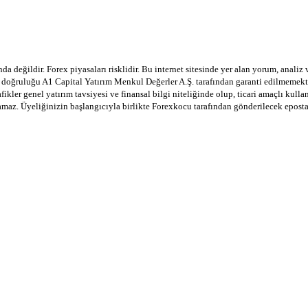
a değildir. Forex piyasaları risklidir. Bu internet sitesinde yer alan yorum, analiz
in doğruluğu A1 Capital Yatırım Menkul Değerler A.Ş. tarafından garanti edilmemekte
afikler genel yatırım tavsiyesi ve finansal bilgi niteliğinde olup, ticari amaçlı ku
lamaz. Üyeliğinizin başlangıcıyla birlikte Forexkocu tarafından gönderilecek epost