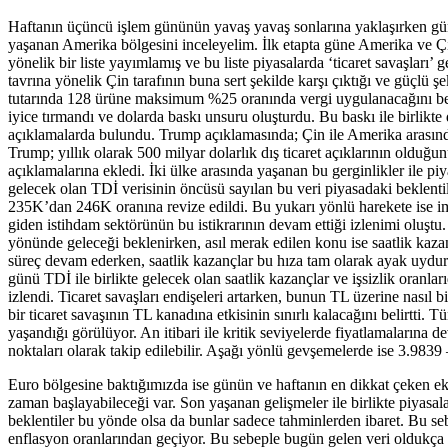
Haftanın üçüncü işlem gününün yavaş yavaş sonlarına yaklaşırken gün
yaşanan Amerika bölgesini inceleyelim. İlk etapta güne Amerika ve Çi
yönelik bir liste yayımlamış ve bu liste piyasalarda ‘ticaret savaşları
tavrına yönelik Çin tarafının buna sert şekilde karşı çıktığı ve güçlü ş
tutarında 128 ürüne maksimum %25 oranında vergi uygulanacağını belirtmi
iyice tırmandı ve dolarda baskı unsuru oluşturdu. Bu baskı ile birlik
açıklamalarda bulundu. Trump açıklamasında; Çin ile Amerika arasında t
Trump; yıllık olarak 500 milyar dolarlık dış ticaret açıklarının olduğu
açıklamalarına ekledi. İki ülke arasında yaşanan bu gerginlikler ile 
gelecek olan TDİ verisinin öncüsü sayılan bu veri piyasadaki beklentil
235K’dan 246K oranına revize edildi. Bu yukarı yönlü harekete ise imala
giden istihdam sektörünün bu istikrarının devam ettiği izlenimi oluş
yönünde geleceği beklenirken, asıl merak edilen konu ise saatlik kazanç
süreç devam ederken, saatlik kazançlar bu hıza tam olarak ayak uydura
günü TDİ ile birlikte gelecek olan saatlik kazançlar ve işsizlik oranl
izlendi. Ticaret savaşları endişeleri artarken, bunun TL üzerine nası
bir ticaret savaşının TL kanadına etkisinin sınırlı kalacağını belirtt
yaşandığı görülüyor. An itibari ile kritik seviyelerde fiyatlamalarına
noktaları olarak takip edilebilir. Aşağı yönlü gevşemelerde ise 3.9839 –
Euro bölgesine baktığımızda ise günün ve haftanın en dikkat çeken eko
zaman başlayabileceği var. Son yaşanan gelişmeler ile birlikte piyasal
beklentiler bu yönde olsa da bunlar sadece tahminlerden ibaret. Bu se
enflasyon oranlarından geçiyor. Bu sebeple bugün gelen veri oldukça 