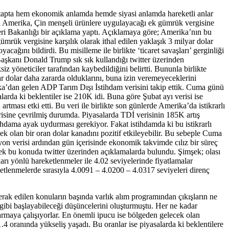
 etapta hem ekonomik anlamda hemde siyasi anlamda hareketli anlar
ibi Amerika, Çin menşeli ürünlere uygulayacağı ek gümrük vergisine
işleri Bakanlığı bir açıklama yaptı. Açıklamaya göre; Amerika’nın bu
gümrük vergisine karşılık olarak ithal edilen yaklaşık 3 milyar dolar
ğını bildirdi. Bu misilleme ile birlikte ‘ticaret savaşları’ gerginliği
 Başkanı Donald Trump sık sık kullandığı twitter üzerinden
z yöneticiler tarafından kaybedildiğini belirtti. Bununla birlikte
yar dolar daha zararda olduklarını, buna izin veremeyeceklerini
rika’dan gelen ADP Tarım Dışı İstihdam verisini takip ettik. Cuma günü
arda ki beklentiler ise 210K idi. Buna göre Şubat ayı verisi ise
tması etki etti. Bu veri ile birlikte son günlerde Amerika’da istikrarlı
isine çevrilmiş durumda. Piyasalarda TDİ verisinin 185K artış
stihdama ayak uydurması gerekiyor. Fakat istihdamda ki bu istikrarlı
k olan bir oran dolar kanadını pozitif etkileyebilir. Bu sebeple Cuma
syon verisi ardından gün içerisinde ekonomik takvimde cılız bir süreç
şek bu konuda twitter üzerinden açıklamalarda bulundu. Şimşek; olası
arı yönlü hareketlenmeler ile 4.02 seviyelerinde fiyatlamalar
ketlenmelerde sırasıyla 4.0091 – 4.0200 – 4.0317 seviyeleri direnç
rak edilen konuların başında varlık alım programından çıkışların ne
 gibi başlayabileceği düşüncelerini oluşturmuştu. Her ne kadar
armaya çalışıyorlar. En önemli ipucu ise bölgeden gelecek olan
 oranında yükseliş yaşadı. Bu oranlar ise piyasalarda ki beklentilere