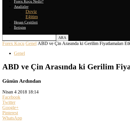
Forex Koçu Nedir?
Analizler
Doviz
Eğitim
Hesap Çeşitleri
İletişim
Forex Koçu
Genel
ABD ve Çin Arasında ki Gerilim Fiyatlamaları Etk
Genel
ABD ve Çin Arasında ki Gerilim Fiyat
Günün Ardından
Nisan 4 2018 18:14
Facebook
Twitter
Google+
Pinterest
WhatsApp