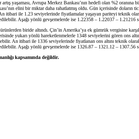
r artış yaşaması, Avrupa Merkez Bankası’nın hedefi olan %2 oranına bir
’nın elini bir miktar daha rahatlatmış oldu. Gün içerisinde doların tic
 itibari ile 1.23 seviyelerinde fiyatlamalar yaşayan pariteyi teknik ol
dilebilir. Aşağı yönlü gevşemelerde ise 1.22358 – 1.22037 – 1.21216 sevi
en ürünlerden biride altındı. Çin’in Amerika’ya ek gümrük vergisine karş
n içerisinde yukarı yönlü hareketlenmelerle 1348 seviyelerini gören ons a
ilir. An itibari ile 1336 seviyelerinde fiyatlanan ons altını teknik ola
dilebilir. Aşağı yönlü gevşemelerde ise 1326.87 – 1321.12 – 1307.56 sevi
şmanlığı kapsamında değildir.