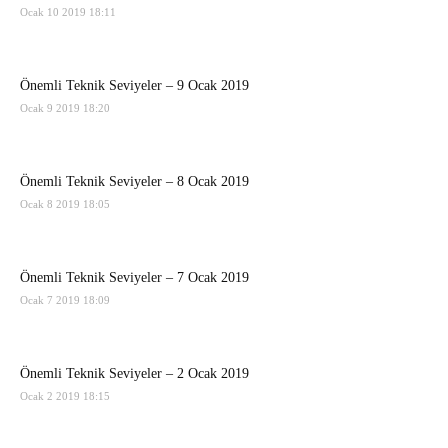
Ocak 10 2019 18:11
Önemli Teknik Seviyeler – 9 Ocak 2019
Ocak 9 2019 18:20
Önemli Teknik Seviyeler – 8 Ocak 2019
Ocak 8 2019 18:05
Önemli Teknik Seviyeler – 7 Ocak 2019
Ocak 7 2019 18:09
Önemli Teknik Seviyeler – 2 Ocak 2019
Ocak 2 2019 18:15