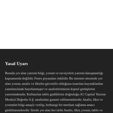
Yasal Uyarı
Burada yer alan yatırım bilgi, yorum ve tavsiyeleri yatırım danışmanlığı
kapsamında değildir. Forex piyasaları risklidir. Bu internet sitesinde yer
alan yorum, analiz ve fikirler güvenilir olduğuna inanılan kaynaklardan
yararlanılarak hazırlanmıştır ve analistlerimizin kişisel görüşlerini
yansıtmaktadır. Kullanılan tablo grafiklerin doğruluğu A1 Capital Yatırım
Menkul Değerler A.Ş. tarafından garanti edilmemektedir. Analiz, fikir ve
yorumlar bilgi amaçlı verilip, herhangi bir menfaat sağlama amacı
güdülmemektedir. Sitede yer alan her türlü Analiz, fikir, yorum, tablo ve