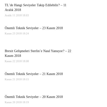
TL’de Hangi Seviyeler Takip Edilebilir? – 11
Aralık 2018
Aralık 11 2018 18:03
Önemli Teknik Seviyeler – 23 Kasım 2018
Kasım 23 2018 18:24
Brexit Gelişmeleri Sterlin’e Nasıl Yansıyor? – 22
Kasım 2018
Kasım 22 2018 18:08
Önemli Teknik Seviyeler – 21 Kasım 2018
Kasım 21 2018 18:15
Önemli Teknik Seviyeler – 20 Kasım 2018
Kasım 20 2018 18:19