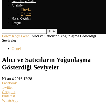
Forex Koçu Nedir?
Analizler
Doviz
Eğitim
Hesap Çeşitleri
İletişim
Forex Koçu
Genel
Alıcı ve Satıcıların Yoğunlaşma Gösterdiği
Seviyeler
Genel
Alıcı ve Satıcıların Yoğunlaşma
Gösterdiği Seviyeler
Nisan 4 2016 12:28
Facebook
Twitter
Google+
Pinterest
WhatsApp