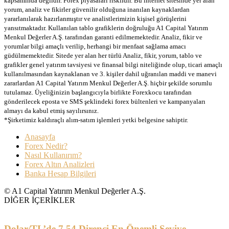
kapsamında değildir. Forex piyasaları risklidir. Bu internet sitesinde yer alan
yorum, analiz ve fikirler güvenilir olduğuna inanılan kaynaklardan
yararlanılarak hazırlanmıştır ve analistlerimizin kişisel görüşlerini
yansıtmaktadır. Kullanılan tablo grafiklerin doğruluğu A1 Capital Yatırım
Menkul Değerler A.Ş. tarafından garanti edilmemektedir. Analiz, fikir ve
yorumlar bilgi amaçlı verilip, herhangi bir menfaat sağlama amacı
güdülmemektedir. Sitede yer alan her türlü Analiz, fikir, yorum, tablo ve
grafikler genel yatırım tavsiyesi ve finansal bilgi niteliğinde olup, ticari amaçlı
kullanılmasından kaynaklanan ve 3. kişiler dahil uğranılan maddi ve manevi
zararlardan A1 Capital Yatırım Menkul Değerler A.Ş. hiçbir şekilde sorumlu
tutulamaz. Üyeliğinizin başlangıcıyla birlikte Forexkocu tarafından
gönderilecek eposta ve SMS şeklindeki forex bültenleri ve kampanyaları
almayı da kabul etmiş sayılırsınız.
*Şirketimiz kaldıraçlı alım-satım işlemleri yetki belgesine sahiptir.
Anasayfa
Forex Nedir?
Nasıl Kullanırım?
Forex Altın Analizleri
Banka Hesap Bilgileri
© A1 Capital Yatırım Menkul Değerler A.Ş.
DİĞER İÇERİKLER
Dolar/TL’de 7.54 Direnci En Önemli Seviye…