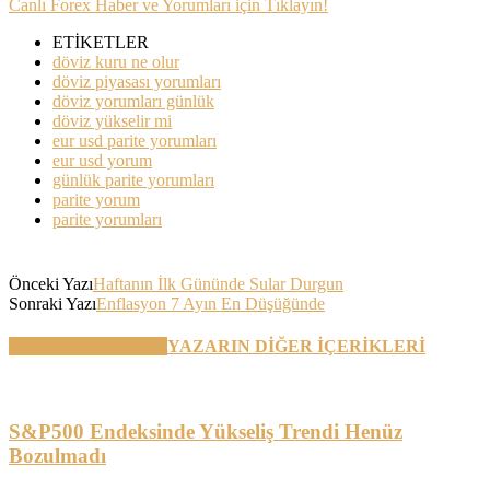
Canlı Forex Haber ve Yorumları için Tıklayın!
ETİKETLER
döviz kuru ne olur
döviz piyasası yorumları
döviz yorumları günlük
döviz yükselir mi
eur usd parite yorumları
eur usd yorum
günlük parite yorumları
parite yorum
parite yorumları
Önceki Yazı
Haftanın İlk Gününde Sular Durgun
Sonraki Yazı
Enflasyon 7 Ayın En Düşüğünde
BENZER YAZILAR
YAZARIN DİĞER İÇERİKLERİ
S&P500 Endeksinde Yükseliş Trendi Henüz
Bozulmadı