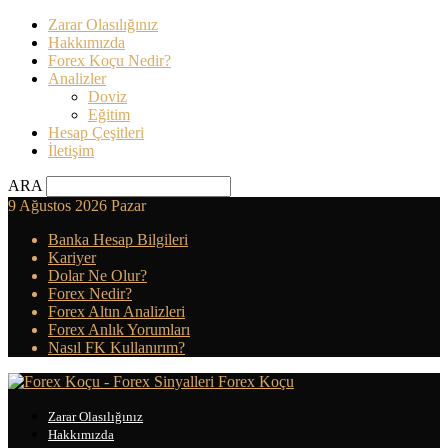
Zarar Olasılığınız
Hakkımızda
Forex Koçu Nedir?
Analizler
Doviz
Eğitim
Hesap Çeşitleri
İletişim
ARA
9 Ağustos 2026 Pazar
Banka Hesap Bilgileri
Kariyer
Dolar Ne Olur?
Forex Nedir?
Forex Altın Analizleri
Forex Anlık Yorumları
Nasıl FK Kullanırım?
Forex Koçu
Zarar Olasılığınız
Hakkımızda