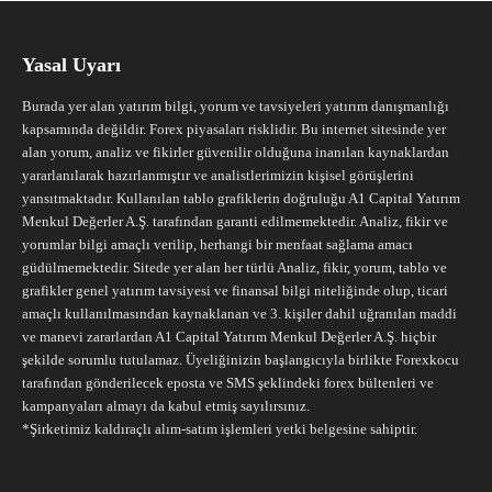
Yasal Uyarı
Burada yer alan yatırım bilgi, yorum ve tavsiyeleri yatırım danışmanlığı
kapsamında değildir. Forex piyasaları risklidir. Bu internet sitesinde yer
alan yorum, analiz ve fikirler güvenilir olduğuna inanılan kaynaklardan
yararlanılarak hazırlanmıştır ve analistlerimizin kişisel görüşlerini
yansıtmaktadır. Kullanılan tablo grafiklerin doğruluğu A1 Capital Yatırım
Menkul Değerler A.Ş. tarafından garanti edilmemektedir. Analiz, fikir ve
yorumlar bilgi amaçlı verilip, herhangi bir menfaat sağlama amacı
güdülmemektedir. Sitede yer alan her türlü Analiz, fikir, yorum, tablo ve
grafikler genel yatırım tavsiyesi ve finansal bilgi niteliğinde olup, ticari
amaçlı kullanılmasından kaynaklanan ve 3. kişiler dahil uğranılan maddi
ve manevi zararlardan A1 Capital Yatırım Menkul Değerler A.Ş. hiçbir
şekilde sorumlu tutulamaz. Üyeliğinizin başlangıcıyla birlikte Forexkocu
tarafından gönderilecek eposta ve SMS şeklindeki forex bültenleri ve
kampanyaları almayı da kabul etmiş sayılırsınız.
*Şirketimiz kaldıraçlı alım-satım işlemleri yetki belgesine sahiptir.