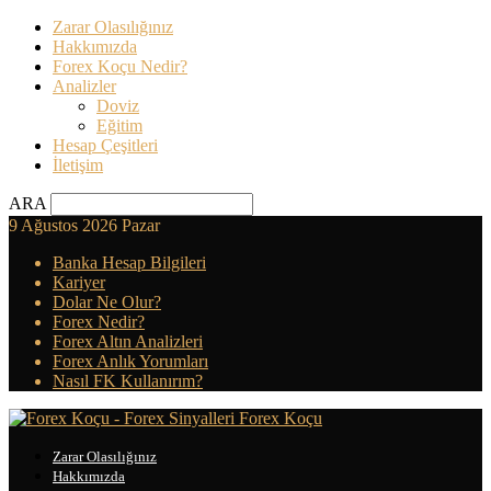
Zarar Olasılığınız
Hakkımızda
Forex Koçu Nedir?
Analizler
Doviz
Eğitim
Hesap Çeşitleri
İletişim
ARA
9 Ağustos 2026 Pazar
Banka Hesap Bilgileri
Kariyer
Dolar Ne Olur?
Forex Nedir?
Forex Altın Analizleri
Forex Anlık Yorumları
Nasıl FK Kullanırım?
Forex Koçu
Zarar Olasılığınız
Hakkımızda