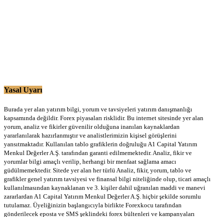
Yasal Uyarı
Burada yer alan yatırım bilgi, yorum ve tavsiyeleri yatırım danışmanlığı
kapsamında değildir. Forex piyasaları risklidir. Bu internet sitesinde yer alan
yorum, analiz ve fikirler güvenilir olduğuna inanılan kaynaklardan
yararlanılarak hazırlanmıştır ve analistlerimizin kişisel görüşlerini
yansıtmaktadır. Kullanılan tablo grafiklerin doğruluğu A1 Capital Yatırım
Menkul Değerler A.Ş. tarafından garanti edilmemektedir. Analiz, fikir ve
yorumlar bilgi amaçlı verilip, herhangi bir menfaat sağlama amacı
güdülmemektedir. Sitede yer alan her türlü Analiz, fikir, yorum, tablo ve
grafikler genel yatırım tavsiyesi ve finansal bilgi niteliğinde olup, ticari amaçlı
kullanılmasından kaynaklanan ve 3. kişiler dahil uğranılan maddi ve manevi
zararlardan A1 Capital Yatırım Menkul Değerler A.Ş. hiçbir şekilde sorumlu
tutulamaz. Üyeliğinizin başlangıcıyla birlikte Forexkocu tarafından
gönderilecek eposta ve SMS şeklindeki forex bültenleri ve kampanyaları