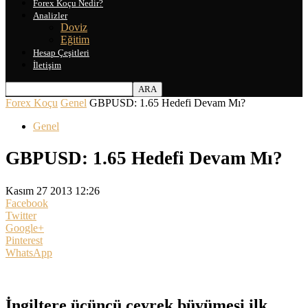
Forex Koçu Nedir?
Analizler
Doviz
Eğitim
Hesap Çeşitleri
İletişim
Forex Koçu
Genel
GBPUSD: 1.65 Hedefi Devam Mı?
Genel
GBPUSD: 1.65 Hedefi Devam Mı?
Kasım 27 2013 12:26
Facebook
Twitter
Google+
Pinterest
WhatsApp
İngiltere üçüncü çeyrek büyümesi ilk