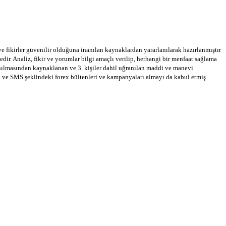
 ve fikirler güvenilir olduğuna inanılan kaynaklardan yararlanılarak hazırlanmıştır
dir. Analiz, fikir ve yorumlar bilgi amaçlı verilip, herhangi bir menfaat sağlama
llanılmasından kaynaklanan ve 3. kişiler dahil uğranılan maddi ve manevi
a ve SMS şeklindeki forex bültenleri ve kampanyaları almayı da kabul etmiş