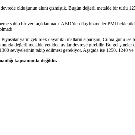
n devrede olduğunun altını çizmiştik. Bugün değerli metalde bir türlü 12
 sahip bir veri açıklanmadı. ABD’den flaş hizmetler PMI beklentiden i
 olmadı.
iyasalar yarın çekirdek dayanıklı malların siparişini, Cuma günü ise 
unda değerli metalde yeniden ayılar devreye girebilir. Bu gelişmeler dış
1300 seviyelerinin takip edilmesi gerekiyor. Aşağıda ise 1250, 1240 ve 
şmanlığı kapsamında değildir.