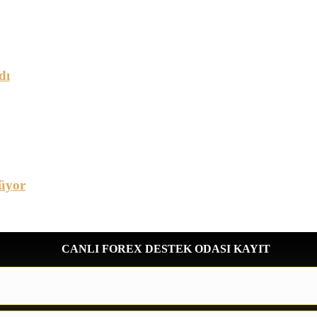
dı
üyor
CANLI FOREX DESTEK ODASI KAYIT