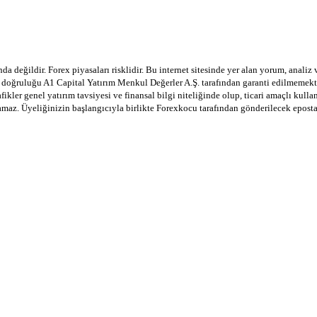
a değildir. Forex piyasaları risklidir. Bu internet sitesinde yer alan yorum, analiz
in doğruluğu A1 Capital Yatırım Menkul Değerler A.Ş. tarafından garanti edilmemekte
afikler genel yatırım tavsiyesi ve finansal bilgi niteliğinde olup, ticari amaçlı ku
lamaz. Üyeliğinizin başlangıcıyla birlikte Forexkocu tarafından gönderilecek epost