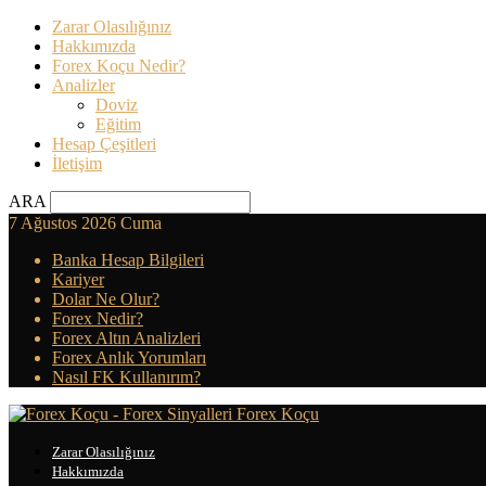
Zarar Olasılığınız
Hakkımızda
Forex Koçu Nedir?
Analizler
Doviz
Eğitim
Hesap Çeşitleri
İletişim
ARA
7 Ağustos 2026 Cuma
Banka Hesap Bilgileri
Kariyer
Dolar Ne Olur?
Forex Nedir?
Forex Altın Analizleri
Forex Anlık Yorumları
Nasıl FK Kullanırım?
Forex Koçu
Zarar Olasılığınız
Hakkımızda