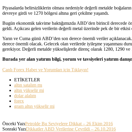
Piyasalarda belirsizliklerin olması nedeniyle değerli metalde boğaları
devreye girdi ve 1270 bölgesi altına geri çekilme yaşandı.
Bugün ekonomik takvime baktığımızda ABD’den birincil derecede öneme
geldi. Açıkcası gelen verilerin değerli metal üzerinde pek de bir etkisi
Yarın ve Cuma günü ABD’den son derece önemli veriler açıklanacak. P
derece önemli olacak. Gelecek olan verilerde iyileşme yaşanması durum
gerekiyor. Değerli metalde yükselişlerde direnç olarak 1280, 1290 ve 
Burada yer alan yatırım bilgi, yorum ve tavsiyeleri yatırım danı
Canlı Forex Haber ve Yorumları için Tıklayın!
ETİKETLER
altın satalım mı
altın yükselir mi
dolar alalım
forex
gram altın yükselir mi
Önceki Yazı
Petrolde Bu Seviyelere Dikkat – 26 Ekim 2016
Sonraki Yazı
Dikkatler ABD Verilerine Çevrildi – 26.10.2016