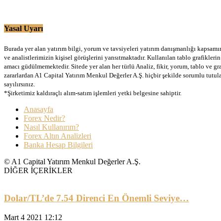
Yasal Uyarı
Burada yer alan yatırım bilgi, yorum ve tavsiyeleri yatırım danışmanlığı kapsamınd
ve analistlerimizin kişisel görüşlerini yansıtmaktadır. Kullanılan tablo grafikler
amacı güdülmemektedir. Sitede yer alan her türlü Analiz, fikir, yorum, tablo ve gr
zararlardan A1 Capital Yatırım Menkul Değerler A.Ş. hiçbir şekilde sorumlu tutu
sayılırsınız.
*Şirketimiz kaldıraçlı alım-satım işlemleri yetki belgesine sahiptir.
Anasayfa
Forex Nedir?
Nasıl Kullanırım?
Forex Altın Analizleri
Banka Hesap Bilgileri
© A1 Capital Yatırım Menkul Değerler A.Ş.
DİĞER İÇERİKLER
Dolar/TL’de 7.54 Direnci En Önemli Seviye…
Mart 4 2021 12:12