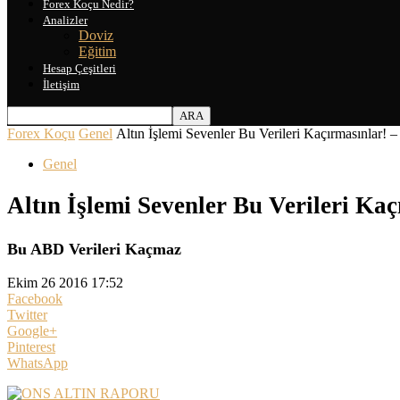
Forex Koçu Nedir?
Analizler
Doviz
Eğitim
Hesap Çeşitleri
İletişim
Forex Koçu
Genel
Altın İşlemi Sevenler Bu Verileri Kaçırmasınlar!
Genel
Altın İşlemi Sevenler Bu Verileri Ka
Bu ABD Verileri Kaçmaz
Ekim 26 2016 17:52
Facebook
Twitter
Google+
Pinterest
WhatsApp