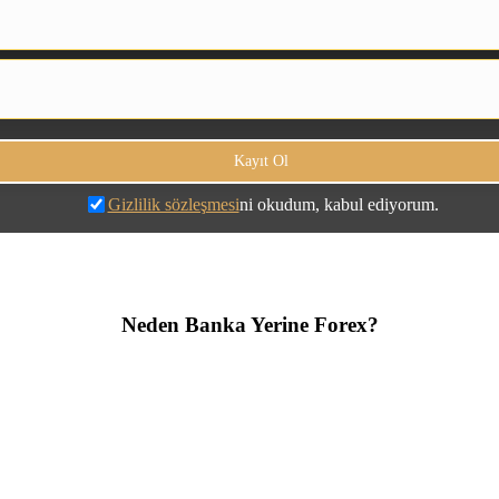
Gizlilik sözleşmesi
ni okudum, kabul ediyorum.
Neden Banka Yerine Forex?