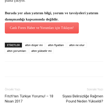
plana çıkıyor.
Burada yer alan yatırım bilgi, yorum ve tavsiyeleri yatırım
danışmanlığı kapsamında değildir.
Canlı Forex Haber ve Yorumları için Tıklayın!
ETİKETLER
altın düşer mi
altın fiyatları
altın ne olur
altın yorumları
altın yükselir mi
Önceki Yazı
Sonraki Yazı
Fitch’ten Türkiye Yorumu! – 18
Siyasi Belirsizliğe Rağmen
Nisan 2017
Pound Neden Yükseldi?