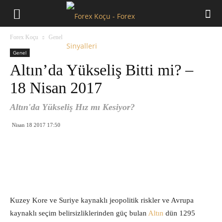
Forex
Forex Koçu
Genel
Koçu
Genel
Altın’da Yükseliş Bitti mi? –
18 Nisan 2017
Altın'da Yükseliş Hız mı Kesiyor?
Nisan 18 2017 17:50
Kuzey Kore ve Suriye kaynaklı jeopolitik riskler ve Avrupa
kaynaklı seçim belirsizliklerinden güç bulan
Altın
dün 1295