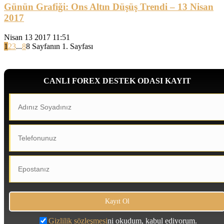
Günün Grafiği: Ons Altın Düşüş Trendi – 13 Nisan
2017
Nisan 13 2017 11:51
1
2
3
...
8
8 Sayfanın 1. Sayfası
CANLI FOREX DESTEK ODASI KAYIT
Gizlilik sözleşmesi
ni okudum, kabul ediyorum.