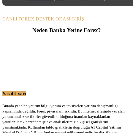
CANLI FOREX DESTEK ODASI GİRİŞ
Neden Banka Yerine Forex?
Yasal Uyarı
Burada yer alan yatırım bilgi, yorum ve tavsiyeleri yatırım danışmanlığı
kapsamında değildir. Forex piyasaları risklidir. Bu internet sitesinde yer alan
yorum, analiz ve fikirler güvenilir olduğuna inanılan kaynaklardan
yararlanılarak hazırlanmıştır ve analistlerimizin kişisel görüşlerini
yansıtmaktadır. Kullanılan tablo grafiklerin doğruluğu A1 Capital Yatırım
Menkul Değerler A.Ş. tarafından garanti edilmemektedir. Analiz, fikir ve