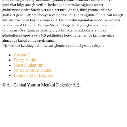
yorumlar bilgi amaçlı verilip, herhangi bir menfaat sağlama amacı
güdülmemektedir. Sitede yer alan her türlü Analiz, fikir, yorum, tablo ve
grafikler genel yatırım tavsiyesi ve finansal bilgi niteliğinde olup, ticari amaçlı
kullanılmasından kaynaklanan ve 3. kişiler dahil uğranılan maddi ve manevi
zararlardan A1 Capital Yatırım Menkul Değerler A.Ş. hiçbir şekilde sorumlu
tutulamaz. Üyeliğinizin başlangıcıyla birlikte Forexkocu tarafından
gönderilecek eposta ve SMS şeklindeki forex bültenleri ve kampanyaları
almayı da kabul etmiş sayılırsınız.
*Şirketimiz kaldıraçlı alım-satım işlemleri yetki belgesine sahiptir.
Anasayfa
Forex Nedir?
Nasıl Kullanırım?
Forex Altın Analizleri
Banka Hesap Bilgileri
© A1 Capital Yatırım Menkul Değerler A.Ş.