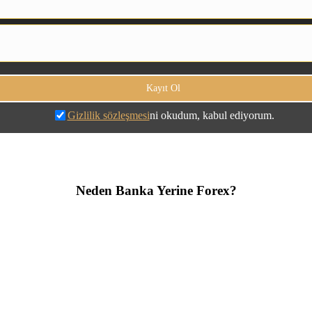
Gizlilik sözleşmesi
ni okudum, kabul ediyorum.
Neden Banka Yerine Forex?