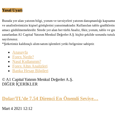
Yasal Uyarı
Burada yer alan yatırım bilgi, yorum ve tavsiyeleri yatırım danışmanlığı kapsamınd
ve analistlerimizin kişisel görüşlerini yansıtmaktadır. Kullanılan tablo grafikler
amacı güdülmemektedir. Sitede yer alan her türlü Analiz, fikir, yorum, tablo ve gr
zararlardan A1 Capital Yatırım Menkul Değerler A.Ş. hiçbir şekilde sorumlu tutu
sayılırsınız.
*Şirketimiz kaldıraçlı alım-satım işlemleri yetki belgesine sahiptir.
Anasayfa
Forex Nedir?
Nasıl Kullanırım?
Forex Altın Analizleri
Banka Hesap Bilgileri
© A1 Capital Yatırım Menkul Değerler A.Ş.
DİĞER İÇERİKLER
Dolar/TL’de 7.54 Direnci En Önemli Seviye…
Mart 4 2021 12:12