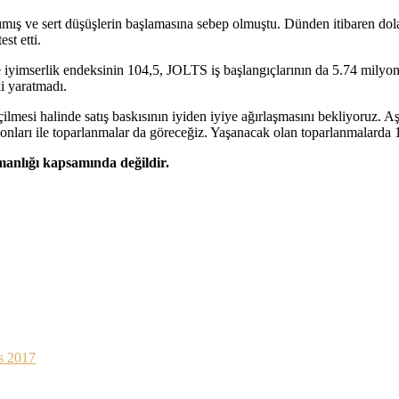
ansımış ve sert düşüşlerin başlamasına sebep olmuştu. Dünden itibaren do
st etti.
mserlik endeksinin 104,5, JOLTS iş başlangıçlarının da 5.74 milyon il
ki yaratmadı.
lmesi halinde satış baskısının iyiden iyiye ağırlaşmasını bekliyoruz. A
ları ile toparlanmalar da göreceğiz. Yaşanacak olan toparlanmalarda 1
şmanlığı kapsamında değildir.
s 2017