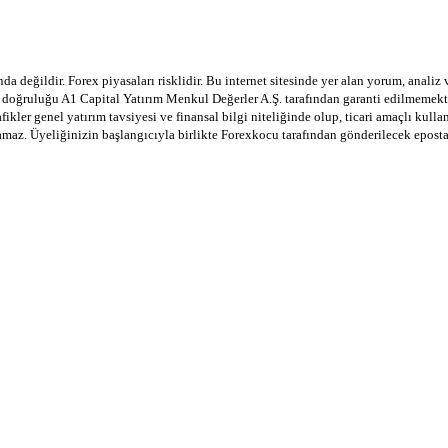
a değildir. Forex piyasaları risklidir. Bu internet sitesinde yer alan yorum, analiz
in doğruluğu A1 Capital Yatırım Menkul Değerler A.Ş. tarafından garanti edilmemekte
afikler genel yatırım tavsiyesi ve finansal bilgi niteliğinde olup, ticari amaçlı ku
lamaz. Üyeliğinizin başlangıcıyla birlikte Forexkocu tarafından gönderilecek epost