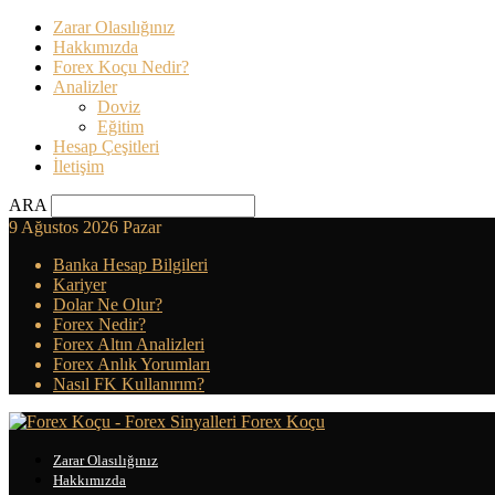
Zarar Olasılığınız
Hakkımızda
Forex Koçu Nedir?
Analizler
Doviz
Eğitim
Hesap Çeşitleri
İletişim
ARA
9 Ağustos 2026 Pazar
Banka Hesap Bilgileri
Kariyer
Dolar Ne Olur?
Forex Nedir?
Forex Altın Analizleri
Forex Anlık Yorumları
Nasıl FK Kullanırım?
Forex Koçu
Zarar Olasılığınız
Hakkımızda