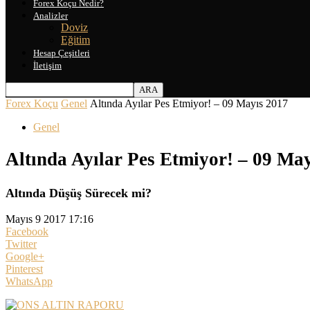
Forex Koçu Nedir?
Analizler
Doviz
Eğitim
Hesap Çeşitleri
İletişim
Forex Koçu
Genel
Altında Ayılar Pes Etmiyor! – 09 Mayıs 2017
Genel
Altında Ayılar Pes Etmiyor! – 09 Ma
Altında Düşüş Sürecek mi?
Mayıs 9 2017 17:16
Facebook
Twitter
Google+
Pinterest
WhatsApp