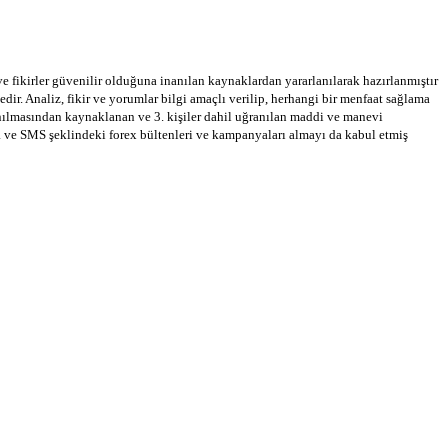
 ve fikirler güvenilir olduğuna inanılan kaynaklardan yararlanılarak hazırlanmıştır
dir. Analiz, fikir ve yorumlar bilgi amaçlı verilip, herhangi bir menfaat sağlama
llanılmasından kaynaklanan ve 3. kişiler dahil uğranılan maddi ve manevi
a ve SMS şeklindeki forex bültenleri ve kampanyaları almayı da kabul etmiş