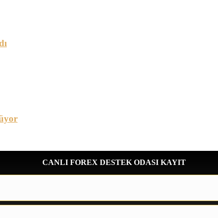
dı
üyor
CANLI FOREX DESTEK ODASI KAYIT