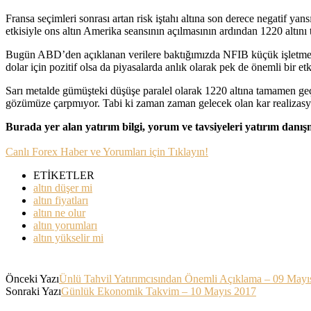
Fransa seçimleri sonrası artan risk iştahı altına son derece negatif y
etkisiyle ons altın Amerika seansının açılmasının ardından 1220 altını te
Bugün ABD’den açıklanan verilere baktığımızda NFIB küçük işletme iyi
dolar için pozitif olsa da piyasalarda anlık olarak pek de önemli bir et
Sarı metalde gümüşteki düşüşe paralel olarak 1220 altına tamamen geçi
gözümüze çarpmıyor. Tabi ki zaman zaman gelecek olan kar realizasyon
Burada yer alan yatırım bilgi, yorum ve tavsiyeleri yatırım danı
Canlı Forex Haber ve Yorumları için Tıklayın!
ETİKETLER
altın düşer mi
altın fiyatları
altın ne olur
altın yorumları
altın yükselir mi
Önceki Yazı
Ünlü Tahvil Yatırımcısından Önemli Açıklama – 09 Mayı
Sonraki Yazı
Günlük Ekonomik Takvim – 10 Mayıs 2017