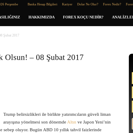
026 Perşembe
Banka Hesap Bilgileri
Kariyer
Dolar Ne Olur?
Forex Nedir?
Forex
SILIĞINIZ
HAKKIMIZDA
FOREX KOÇU NEDIR?
ANALIZLE
08 Şubat 2017
k Olsun! – 08 Şubat 2017
Trump belirsizlikleri ile birlikte yatırımcıların güveli liman
arayışına yönelmesi son dönemde
Altın
ve Japon Yeni’nin
 sebep oluyor. Bugün ABD 10 yıllık tahvil faizlerinde