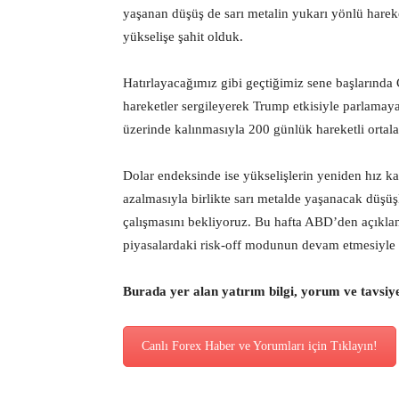
yaşanan düşüş de sarı metalin yukarı yönlü harek
yükselişe şahit olduk.
Hatırlayacağımız gibi geçtiğimiz sene başlarında Ç
hareketler sergileyerek Trump etkisiyle parlamay
üzerinde kalınmasıyla 200 günlük hareketli ortala
Dolar endeksinde ise yükselişlerin yeniden hız ka
azalmasıyla birlikte sarı metalde yaşanacak düşüş
çalışmasını bekliyoruz. Bu hafta ABD’den açıklan
piyasalardaki risk-off modunun devam etmesiyle a
Burada yer alan yatırım bilgi, yorum ve tavsiy
Canlı Forex Haber ve Yorumları için Tıklayın!