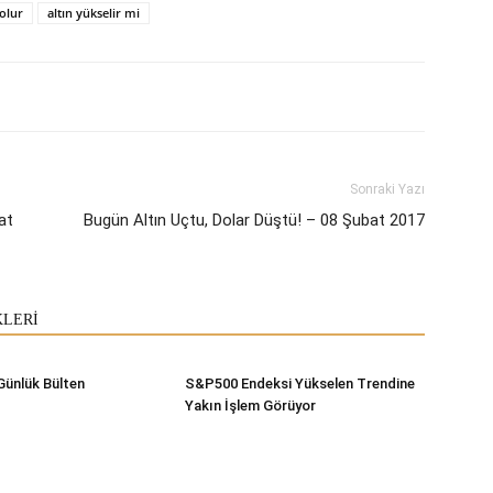
 olur
altın yükselir mi
Sonraki Yazı
at
Bugün Altın Uçtu, Dolar Düştü! – 08 Şubat 2017
KLERİ
Günlük Bülten
S&P500 Endeksi Yükselen Trendine
Yakın İşlem Görüyor