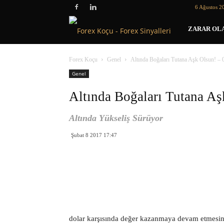
6 Ağustos 2
Forex
ZARAR OLA
Koçu
Forex Koçu
Genel
Altında Boğaları Tutana Aşk Olsun! – 
Genel
Altında Boğaları Tutana Aş
Altında Yükseliş Sürüyor
Şubat 8 2017 17:47
dolar karşısında değer kazanmaya devam etmesine