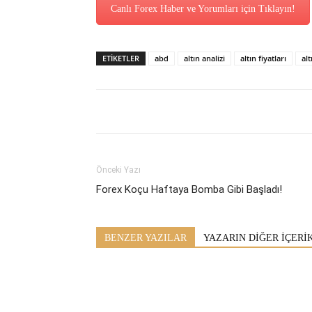
Canlı Forex Haber ve Yorumları için Tıklayın!
ETİKETLER
abd
altın analizi
altın fiyatları
al
Önceki Yazı
Forex Koçu Haftaya Bomba Gibi Başladı!
BENZER YAZILAR
YAZARIN DİĞER İÇERİ