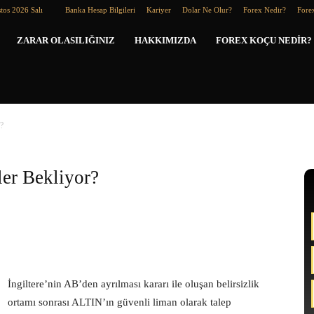
tos 2026 Salı
Banka Hesap Bilgileri
Kariyer
Dolar Ne Olur?
Forex Nedir?
Forex
Forex
ZARAR OLASILIĞINIZ
HAKKIMIZDA
FOREX KOÇU NEDIR?
Koçu
?
er Bekliyor?
İngiltere’nin AB’den ayrılması kararı ile oluşan belirsizlik
ortamı sonrası ALTIN’ın güvenli liman olarak talep