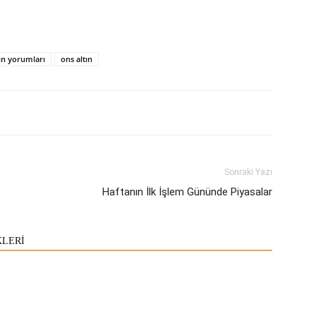
tın yorumları
ons altın
Sonraki Yazı
Haftanın İlk İşlem Gününde Piyasalar
KLERİ