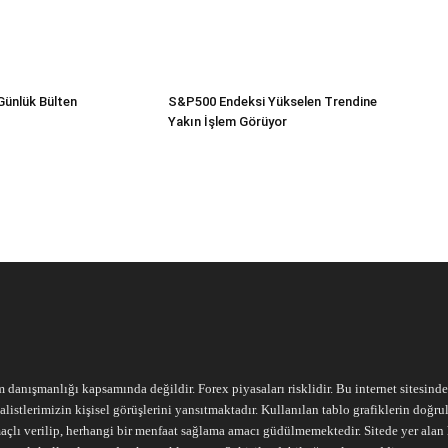
Günlük Bülten
S&P500 Endeksi Yükselen Trendine
Yakın İşlem Görüyor
m danışmanlığı kapsamında değildir. Forex piyasaları risklidir. Bu internet sitesind
alistlerimizin kişisel görüşlerini yansıtmaktadır. Kullanılan tablo grafiklerin doğ
açlı verilip, herhangi bir menfaat sağlama amacı güdülmemektedir. Sitede yer alan he