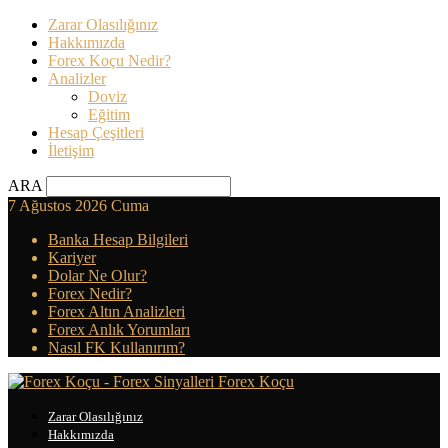
Zarar Olasılığınız
Hakkımızda
Forex Koçu Nedir?
Analizler
Doviz
Eğitim
Hesap Çeşitleri
İletişim
ARA
7 Ağustos 2026 Cuma
Banka Hesap Bilgileri
Kariyer
Dolar Ne Olur?
Forex Nedir?
Forex Altın Analizleri
Forex Anlık Yorumları
Nasıl FK Kullanırım?
Forex Koçu
Zarar Olasılığınız
Hakkımızda