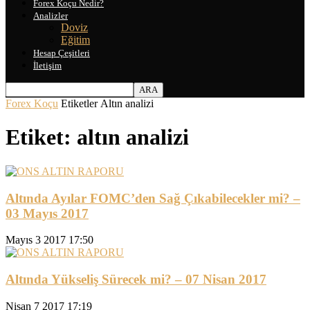
Forex Koçu Nedir?
Analizler
Doviz
Eğitim
Hesap Çeşitleri
İletişim
Forex Koçu
Etiketler
Altın analizi
Etiket: altın analizi
Altında Ayılar FOMC’den Sağ Çıkabilecekler mi? –
03 Mayıs 2017
Mayıs 3 2017 17:50
Altında Yükseliş Sürecek mi? – 07 Nisan 2017
Nisan 7 2017 17:19