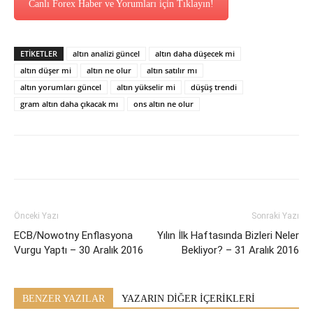
Canlı Forex Haber ve Yorumları için Tıklayın!
ETİKETLER
altın analizi güncel
altın daha düşecek mi
altın düşer mi
altın ne olur
altın satılır mı
altın yorumları güncel
altın yükselir mi
düşüş trendi
gram altın daha çıkacak mı
ons altın ne olur
Önceki Yazı
Sonraki Yazı
ECB/Nowotny Enflasyona
Yılın İlk Haftasında Bizleri Neler
Vurgu Yaptı – 30 Aralık 2016
Bekliyor? – 31 Aralık 2016
BENZER YAZILAR
YAZARIN DİĞER İÇERİKLERİ