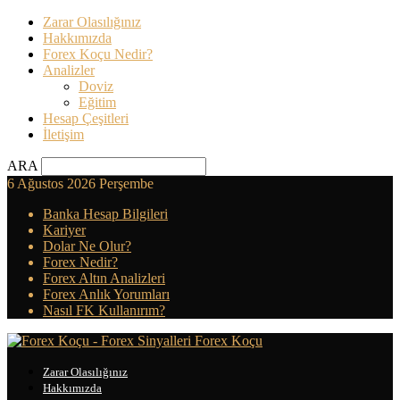
Zarar Olasılığınız
Hakkımızda
Forex Koçu Nedir?
Analizler
Doviz
Eğitim
Hesap Çeşitleri
İletişim
ARA
6 Ağustos 2026 Perşembe
Banka Hesap Bilgileri
Kariyer
Dolar Ne Olur?
Forex Nedir?
Forex Altın Analizleri
Forex Anlık Yorumları
Nasıl FK Kullanırım?
Forex Koçu
Zarar Olasılığınız
Hakkımızda