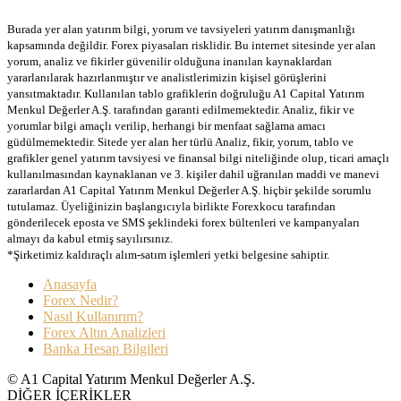
Burada yer alan yatırım bilgi, yorum ve tavsiyeleri yatırım danışmanlığı
kapsamında değildir. Forex piyasaları risklidir. Bu internet sitesinde yer alan
yorum, analiz ve fikirler güvenilir olduğuna inanılan kaynaklardan
yararlanılarak hazırlanmıştır ve analistlerimizin kişisel görüşlerini
yansıtmaktadır. Kullanılan tablo grafiklerin doğruluğu A1 Capital Yatırım
Menkul Değerler A.Ş. tarafından garanti edilmemektedir. Analiz, fikir ve
yorumlar bilgi amaçlı verilip, herhangi bir menfaat sağlama amacı
güdülmemektedir. Sitede yer alan her türlü Analiz, fikir, yorum, tablo ve
grafikler genel yatırım tavsiyesi ve finansal bilgi niteliğinde olup, ticari amaçlı
kullanılmasından kaynaklanan ve 3. kişiler dahil uğranılan maddi ve manevi
zararlardan A1 Capital Yatırım Menkul Değerler A.Ş. hiçbir şekilde sorumlu
tutulamaz. Üyeliğinizin başlangıcıyla birlikte Forexkocu tarafından
gönderilecek eposta ve SMS şeklindeki forex bültenleri ve kampanyaları
almayı da kabul etmiş sayılırsınız.
*Şirketimiz kaldıraçlı alım-satım işlemleri yetki belgesine sahiptir.
Anasayfa
Forex Nedir?
Nasıl Kullanırım?
Forex Altın Analizleri
Banka Hesap Bilgileri
© A1 Capital Yatırım Menkul Değerler A.Ş.
DİĞER İÇERİKLER