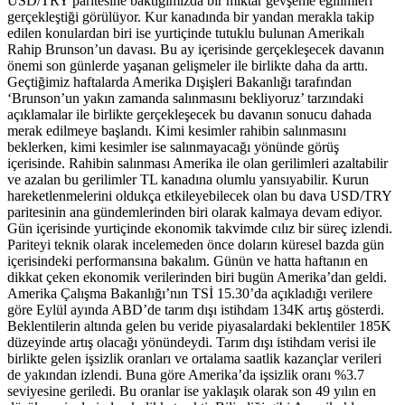
USD/TRY paritesine baktığımızda bir miktar gevşeme eğilimleri
gerçekleştiği görülüyor. Kur kanadında bir yandan merakla takip
edilen konulardan biri ise yurtiçinde tutuklu bulunan Amerikalı
Rahip Brunson’un davası. Bu ay içerisinde gerçekleşecek davanın
önemi son günlerde yaşanan gelişmeler ile birlikte daha da arttı.
Geçtiğimiz haftalarda Amerika Dışişleri Bakanlığı tarafından
‘Brunson’un yakın zamanda salınmasını bekliyoruz’ tarzındaki
açıklamalar ile birlikte gerçekleşecek bu davanın sonucu dahada
merak edilmeye başlandı. Kimi kesimler rahibin salınmasını
beklerken, kimi kesimler ise salınmayacağı yönünde görüş
içerisinde. Rahibin salınması Amerika ile olan gerilimleri azaltabilir
ve azalan bu gerilimler TL kanadına olumlu yansıyabilir. Kurun
hareketlenmelerini oldukça etkileyebilecek olan bu dava USD/TRY
paritesinin ana gündemlerinden biri olarak kalmaya devam ediyor.
Gün içerisinde yurtiçinde ekonomik takvimde cılız bir süreç izlendi.
Pariteyi teknik olarak incelemeden önce doların küresel bazda gün
içerisindeki performansına bakalım. Günün ve hatta haftanın en
dikkat çeken ekonomik verilerinden biri bugün Amerika’dan geldi.
Amerika Çalışma Bakanlığı’nın TSİ 15.30’da açıkladığı verilere
göre Eylül ayında ABD’de tarım dışı istihdam 134K artış gösterdi.
Beklentilerin altında gelen bu veride piyasalardaki beklentiler 185K
düzeyinde artış olacağı yönündeydi. Tarım dışı istihdam verisi ile
birlikte gelen işsizlik oranları ve ortalama saatlik kazançlar verileri
de yakından izlendi. Buna göre Amerika’da işsizlik oranı %3.7
seviyesine geriledi. Bu oranlar ise yaklaşık olarak son 49 yılın en