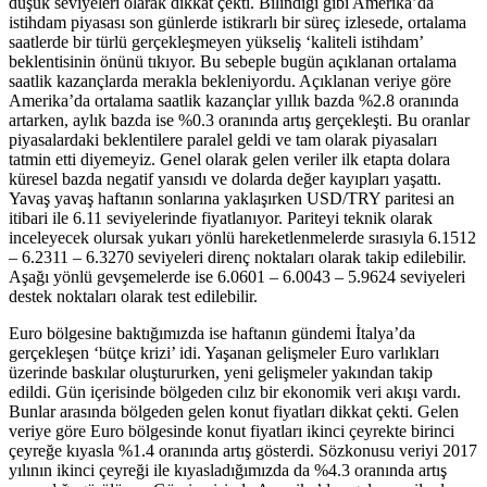
düşük seviyeleri olarak dikkat çekti. Bilindiği gibi Amerika’da
istihdam piyasası son günlerde istikrarlı bir süreç izlesede, ortalama
saatlerde bir türlü gerçekleşmeyen yükseliş ‘kaliteli istihdam’
beklentisinin önünü tıkıyor. Bu sebeple bugün açıklanan ortalama
saatlik kazançlarda merakla bekleniyordu. Açıklanan veriye göre
Amerika’da ortalama saatlik kazançlar yıllık bazda %2.8 oranında
artarken, aylık bazda ise %0.3 oranında artış gerçekleşti. Bu oranlar
piyasalardaki beklentilere paralel geldi ve tam olarak piyasaları
tatmin etti diyemeyiz. Genel olarak gelen veriler ilk etapta dolara
küresel bazda negatif yansıdı ve dolarda değer kayıpları yaşattı.
Yavaş yavaş haftanın sonlarına yaklaşırken USD/TRY paritesi an
itibari ile 6.11 seviyelerinde fiyatlanıyor. Pariteyi teknik olarak
inceleyecek olursak yukarı yönlü hareketlenmelerde sırasıyla 6.1512
– 6.2311 – 6.3270 seviyeleri direnç noktaları olarak takip edilebilir.
Aşağı yönlü gevşemelerde ise 6.0601 – 6.0043 – 5.9624 seviyeleri
destek noktaları olarak test edilebilir.
Euro bölgesine baktığımızda ise haftanın gündemi İtalya’da
gerçekleşen ‘bütçe krizi’ idi. Yaşanan gelişmeler Euro varlıkları
üzerinde baskılar oluştururken, yeni gelişmeler yakından takip
edildi. Gün içerisinde bölgeden cılız bir ekonomik veri akışı vardı.
Bunlar arasında bölgeden gelen konut fiyatları dikkat çekti. Gelen
veriye göre Euro bölgesinde konut fiyatları ikinci çeyrekte birinci
çeyreğe kıyasla %1.4 oranında artış gösterdi. Sözkonusu veriyi 2017
yılının ikinci çeyreği ile kıyasladığımızda da %4.3 oranında artış