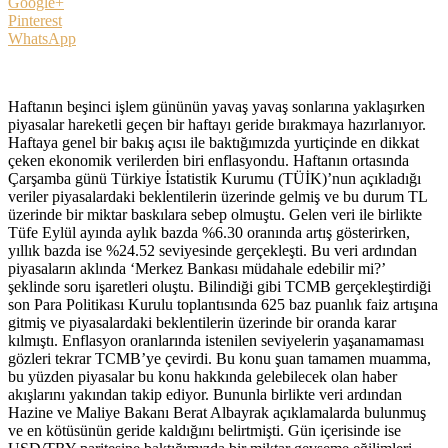
Google+
Pinterest
WhatsApp
Haftanın beşinci işlem gününün yavaş yavaş sonlarına yaklaşırken
piyasalar hareketli geçen bir haftayı geride bırakmaya hazırlanıyor.
Haftaya genel bir bakış açısı ile baktığımızda yurtiçinde en dikkat
çeken ekonomik verilerden biri enflasyondu. Haftanın ortasında
Çarşamba günü Türkiye İstatistik Kurumu (TÜİK)’nun açıkladığı
veriler piyasalardaki beklentilerin üzerinde gelmiş ve bu durum TL
üzerinde bir miktar baskılara sebep olmuştu. Gelen veri ile birlikte
Tüfe Eylül ayında aylık bazda %6.30 oranında artış gösterirken,
yıllık bazda ise %24.52 seviyesinde gerçekleşti. Bu veri ardından
piyasaların aklında ‘Merkez Bankası müdahale edebilir mi?’
şeklinde soru işaretleri oluştu. Bilindiği gibi TCMB gerçekleştirdiği
son Para Politikası Kurulu toplantısında 625 baz puanlık faiz artışına
gitmiş ve piyasalardaki beklentilerin üzerinde bir oranda karar
kılmıştı. Enflasyon oranlarında istenilen seviyelerin yaşanamaması
gözleri tekrar TCMB’ye çevirdi. Bu konu şuan tamamen muamma,
bu yüzden piyasalar bu konu hakkında gelebilecek olan haber
akışlarını yakından takip ediyor. Bununla birlikte veri ardından
Hazine ve Maliye Bakanı Berat Albayrak açıklamalarda bulunmuş
ve en kötüsünün geride kaldığını belirtmişti. Gün içerisinde ise