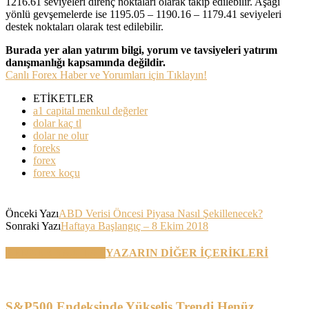
1216.61 seviyeleri direnç noktaları olarak takip edilebilir. Aşağı
yönlü gevşemelerde ise 1195.05 – 1190.16 – 1179.41 seviyeleri
destek noktaları olarak test edilebilir.
Burada yer alan yatırım bilgi, yorum ve tavsiyeleri yatırım
danışmanlığı kapsamında değildir.
Canlı Forex Haber ve Yorumları için Tıklayın!
ETİKETLER
a1 capital menkul değerler
dolar kaç tl
dolar ne olur
foreks
forex
forex koçu
Önceki Yazı
ABD Verisi Öncesi Piyasa Nasıl Şekillenecek?
Sonraki Yazı
Haftaya Başlangıç – 8 Ekim 2018
BENZER YAZILAR
YAZARIN DİĞER İÇERİKLERİ
S&P500 Endeksinde Yükseliş Trendi Henüz