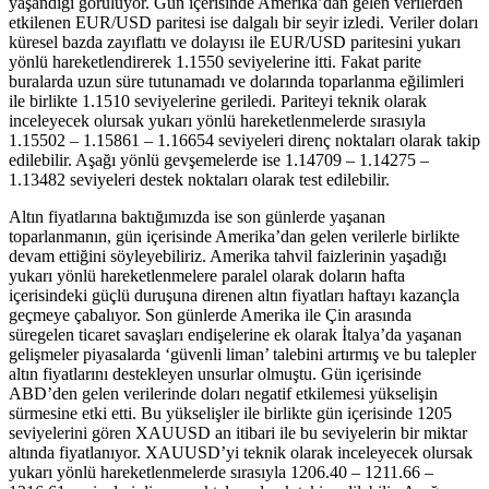
yaşandığı görülüyor. Gün içerisinde Amerika’dan gelen verilerden
etkilenen EUR/USD paritesi ise dalgalı bir seyir izledi. Veriler doları
küresel bazda zayıflattı ve dolayısı ile EUR/USD paritesini yukarı
yönlü hareketlendirerek 1.1550 seviyelerine itti. Fakat parite
buralarda uzun süre tutunamadı ve dolarında toparlanma eğilimleri
ile birlikte 1.1510 seviyelerine geriledi. Pariteyi teknik olarak
inceleyecek olursak yukarı yönlü hareketlenmelerde sırasıyla
1.15502 – 1.15861 – 1.16654 seviyeleri direnç noktaları olarak takip
edilebilir. Aşağı yönlü gevşemelerde ise 1.14709 – 1.14275 –
1.13482 seviyeleri destek noktaları olarak test edilebilir.
Altın fiyatlarına baktığımızda ise son günlerde yaşanan
toparlanmanın, gün içerisinde Amerika’dan gelen verilerle birlikte
devam ettiğini söyleyebiliriz. Amerika tahvil faizlerinin yaşadığı
yukarı yönlü hareketlenmelere paralel olarak doların hafta
içerisindeki güçlü duruşuna direnen altın fiyatları haftayı kazançla
geçmeye çabalıyor. Son günlerde Amerika ile Çin arasında
süregelen ticaret savaşları endişelerine ek olarak İtalya’da yaşanan
gelişmeler piyasalarda ‘güvenli liman’ talebini artırmış ve bu talepler
altın fiyatlarını destekleyen unsurlar olmuştu. Gün içerisinde
ABD’den gelen verilerinde doları negatif etkilemesi yükselişin
sürmesine etki etti. Bu yükselişler ile birlikte gün içerisinde 1205
seviyelerini gören XAUUSD an itibari ile bu seviyelerin bir miktar
altında fiyatlanıyor. XAUUSD’yi teknik olarak inceleyecek olursak
yukarı yönlü hareketlenmelerde sırasıyla 1206.40 – 1211.66 –