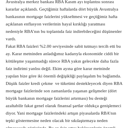
Avustralya merkez bankası RBA Kasım ayı toplantısı sonrası
kararlar açıklandı. Geçtiğimiz haftalarda dört büyük Avustralya
bankasının mortgage faizlerini yükseltmesi ve geçtiğimiz hafta
açıklanan enflasyon verilerinin hayal kırıklığı yaratması
nedeniyle RBA’nın bu toplantıda faiz indirebileceğini düşünenler
vardı.
Fakat RBA faizleri %2.00 seviyesinde sabit tutmayı tercih etti bu
ay. Karar metninden anladığımız kadarıyla ekonomide ciddi bir
kötüleşme yaşanmadığı sürece RBA yakın gelecekte daha fazla
faiz indirimi yanlısı değil. Ekim ayına göre karar metninde
yapılan bize göre iki önemli değişikliği paylaşalım bu bağlamda.
Düşük faizler kredi çekme ve tüketimi destekleyecek diyen RBA
mortgage faizlerinde son zamanlarda yaşanan gelişmeler (dört
büyük bankanın mortgage faizlerini artırması) bu desteği
azaltabilir fakat genel olarak finansal şartlar oldukça genişlemeci
diyor. Yani mortgage faizlerindeki artışın piyasalarda RBA’nın
tepki göstermesine neden olacak bir sıkılaştırmaya neden