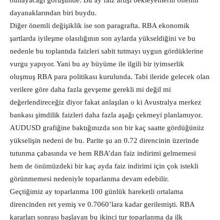
olmayacağı görüşünde. Bu ay faiz artışı bekleyenlerin önemli
dayanaklarından biri buydu.
Diğer önemli değişiklik ise son paragrafta. RBA ekonomik
şartlarda iyileşme olasılığının son aylarda yükseldiğini ve bu
nedenle bu toplantıda faizleri sabit tutmayı uygun gördüklerine
vurgu yapıyor. Yani bu ay büyüme ile ilgili bir iyimserlik
oluşmuş RBA para politikası kurulunda. Tabi ileride gelecek olan
verilere göre daha fazla gevşeme gerekli mi değil mi
değerlendireceğiz diyor fakat anlaşılan o ki Avustralya merkez
bankası şimdilik faizleri daha fazla aşağı çekmeyi planlamıyor.
AUDUSD grafiğine baktığınızda son bir kaç saatte gördüğünüz
yükselişin nedeni de bu. Parite şu an 0.72 direncinin üzerinde
tutunma çabasında ve hem RBA’dan faiz indirimi gelmemesi
hem de önümüzdeki bir kaç ayda faiz indirimi için çok istekli
görünmemesi nedeniyle toparlanma devam edebilir.
Geçtiğimiz ay toparlanma 100 günlük hareketli ortalama
direncinden ret yemiş ve 0.7060’lara kadar gerilemişti. RBA
kararları sonrası başlayan bu ikinci tur toparlanma da ilk