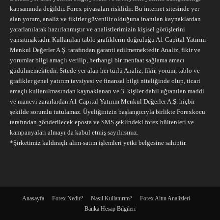
kapsamında değildir. Forex piyasaları risklidir. Bu internet sitesinde yer
alan yorum, analiz ve fikirler güvenilir olduğuna inanılan kaynaklardan
yararlanılarak hazırlanmıştır ve analistlerimizin kişisel görüşlerini
yansıtmaktadır. Kullanılan tablo grafiklerin doğruluğu A1 Capital Yatırım
Menkul Değerler A.Ş. tarafından garanti edilmemektedir. Analiz, fikir ve
yorumlar bilgi amaçlı verilip, herhangi bir menfaat sağlama amacı
güdülmemektedir. Sitede yer alan her türlü Analiz, fikir, yorum, tablo ve
grafikler genel yatırım tavsiyesi ve finansal bilgi niteliğinde olup, ticari
amaçlı kullanılmasından kaynaklanan ve 3. kişiler dahil uğranılan maddi
ve manevi zararlardan A1 Capital Yatırım Menkul Değerler A.Ş. hiçbir
şekilde sorumlu tutulamaz. Üyeliğinizin başlangıcıyla birlikte Forexkocu
tarafından gönderilecek eposta ve SMS şeklindeki forex bültenleri ve
kampanyaları almayı da kabul etmiş sayılırsınız.
*Şirketimiz kaldıraçlı alım-satım işlemleri yetki belgesine sahiptir.
Anasayfa
Forex Nedir?
Nasıl Kullanırım?
Forex Altın Analizleri
Banka Hesap Bilgileri