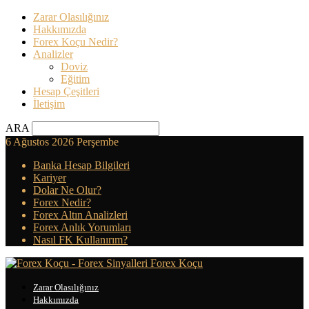
Zarar Olasılığınız
Hakkımızda
Forex Koçu Nedir?
Analizler
Doviz
Eğitim
Hesap Çeşitleri
İletişim
ARA
6 Ağustos 2026 Perşembe
Banka Hesap Bilgileri
Kariyer
Dolar Ne Olur?
Forex Nedir?
Forex Altın Analizleri
Forex Anlık Yorumları
Nasıl FK Kullanırım?
Forex Koçu
Zarar Olasılığınız
Hakkımızda