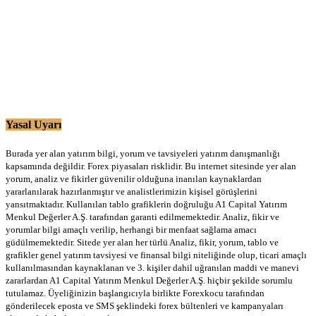
Yasal Uyarı
Burada yer alan yatırım bilgi, yorum ve tavsiyeleri yatırım danışmanlığı
kapsamında değildir. Forex piyasaları risklidir. Bu internet sitesinde yer alan
yorum, analiz ve fikirler güvenilir olduğuna inanılan kaynaklardan
yararlanılarak hazırlanmıştır ve analistlerimizin kişisel görüşlerini
yansıtmaktadır. Kullanılan tablo grafiklerin doğruluğu A1 Capital Yatırım
Menkul Değerler A.Ş. tarafından garanti edilmemektedir. Analiz, fikir ve
yorumlar bilgi amaçlı verilip, herhangi bir menfaat sağlama amacı
güdülmemektedir. Sitede yer alan her türlü Analiz, fikir, yorum, tablo ve
grafikler genel yatırım tavsiyesi ve finansal bilgi niteliğinde olup, ticari amaçlı
kullanılmasından kaynaklanan ve 3. kişiler dahil uğranılan maddi ve manevi
zararlardan A1 Capital Yatırım Menkul Değerler A.Ş. hiçbir şekilde sorumlu
tutulamaz. Üyeliğinizin başlangıcıyla birlikte Forexkocu tarafından
gönderilecek eposta ve SMS şeklindeki forex bültenleri ve kampanyaları