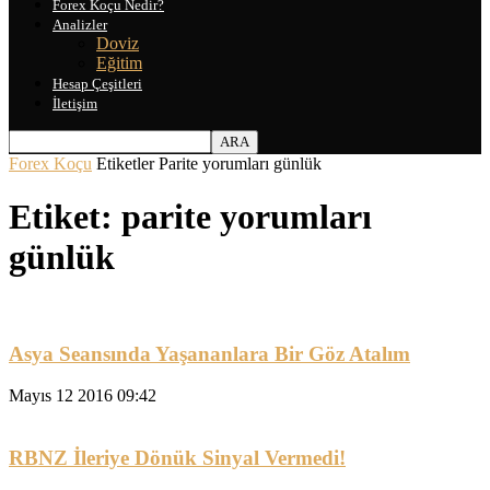
Forex Koçu Nedir?
Analizler
Doviz
Eğitim
Hesap Çeşitleri
İletişim
Forex Koçu
Etiketler
Parite yorumları günlük
Etiket: parite yorumları
günlük
Asya Seansında Yaşananlara Bir Göz Atalım
Mayıs 12 2016 09:42
RBNZ İleriye Dönük Sinyal Vermedi!