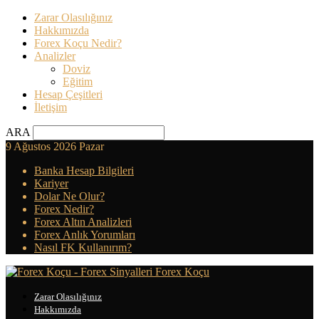
Zarar Olasılığınız
Hakkımızda
Forex Koçu Nedir?
Analizler
Doviz
Eğitim
Hesap Çeşitleri
İletişim
ARA
9 Ağustos 2026 Pazar
Banka Hesap Bilgileri
Kariyer
Dolar Ne Olur?
Forex Nedir?
Forex Altın Analizleri
Forex Anlık Yorumları
Nasıl FK Kullanırım?
Forex Koçu
Zarar Olasılığınız
Hakkımızda