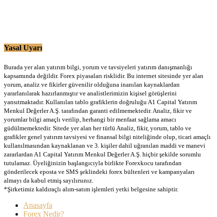
Yasal Uyarı
Burada yer alan yatırım bilgi, yorum ve tavsiyeleri yatırım danışmanlığı
kapsamında değildir. Forex piyasaları risklidir. Bu internet sitesinde yer alan
yorum, analiz ve fikirler güvenilir olduğuna inanılan kaynaklardan
yararlanılarak hazırlanmıştır ve analistlerimizin kişisel görüşlerini
yansıtmaktadır. Kullanılan tablo grafiklerin doğruluğu A1 Capital Yatırım
Menkul Değerler A.Ş. tarafından garanti edilmemektedir. Analiz, fikir ve
yorumlar bilgi amaçlı verilip, herhangi bir menfaat sağlama amacı
güdülmemektedir. Sitede yer alan her türlü Analiz, fikir, yorum, tablo ve
grafikler genel yatırım tavsiyesi ve finansal bilgi niteliğinde olup, ticari amaçlı
kullanılmasından kaynaklanan ve 3. kişiler dahil uğranılan maddi ve manevi
zararlardan A1 Capital Yatırım Menkul Değerler A.Ş. hiçbir şekilde sorumlu
tutulamaz. Üyeliğinizin başlangıcıyla birlikte Forexkocu tarafından
gönderilecek eposta ve SMS şeklindeki forex bültenleri ve kampanyaları
almayı da kabul etmiş sayılırsınız.
*Şirketimiz kaldıraçlı alım-satım işlemleri yetki belgesine sahiptir.
Anasayfa
Forex Nedir?