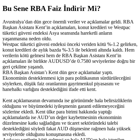
Bu Sene RBA Faiz İndirir Mi?
Avustralya’dan dün gece önemli veriler ve açıklamalar geldi. RBA
Başkan Asistanı Kent’in açıklamaları, konut kredileri ve Westpac
tüketici güveni endeksi Asya seansında hareketli anların
yaşanmasına neden oldu.
Westpac tüketici güveni endeksi önceki veriden kötü %-1.2 gelirken,
konut kredileri de aylık bazda %-3.5 ile beklenti altında kaldı. Hem
verilerin kötü gelmesi hem de RBA Başkan Asistanı Kent’in
açıklamaları ile birlikte AUDUSD’de 0.7580 seviyelerine doğru bir
geri çekilme yaşandı.
RBA Başkan Asistan’ı Kent dün gece açıklamalar yaptı.
Ekonominin desteklenmesi için para politikasının sürdürüleceğini
söylerken, düşük faiz oranlarının gayrimenkul piyasasını ve
hanehalkı varlığını desteklediğini ifade etti kent.
Kent açıklamasının devamında ise görünümde hala belirsizliklerin
olduğunu ve büyümedeki iyileşmenin garanti edilemeyeceğini
sözlerine ekledi. Kent ülke para birimi hakkında yaptığı
açıklamalarda ise AUD’un değer kaybetmesinin ekonominin
düzelmesine katkı sağladığını ve ticaret sektöründeki talebi
desteklediğini söyledi fakat AUD düşmesine rağmen hala yüksek
seviyelerde olduğunu konuşmasına ekledi.
Açıkcası verilerin kötü gelmesi ve hala AUD’un hala istenilen