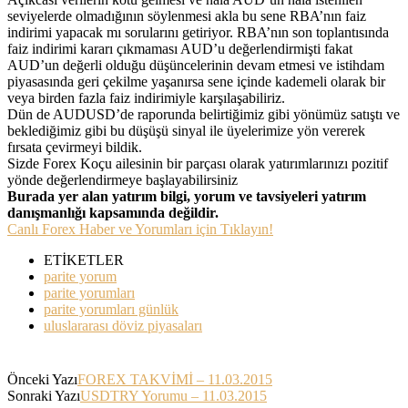
seviyelerde olmadığının söylenmesi akla bu sene RBA’nın faiz
indirimi yapacak mı sorularını getiriyor. RBA’nın son toplantısında
faiz indirimi kararı çıkmaması AUD’u değerlendirmişti fakat
AUD’un değerli olduğu düşüncelerinin devam etmesi ve istihdam
piyasasında geri çekilme yaşanırsa sene içinde kademeli olarak bir
veya birden fazla faiz indirimiyle karşılaşabiliriz.
Dün de AUDUSD’de raporunda belirtiğimiz gibi yönümüz satıştı ve
beklediğimiz gibi bu düşüşü sinyal ile üyelerimize yön vererek
fırsata çevirmeyi bildik.
Sizde Forex Koçu ailesinin bir parçası olarak yatırımlarınızı pozitif
yönde değerlendirmeye başlayabilirsiniz
Burada yer alan yatırım bilgi, yorum ve tavsiyeleri yatırım
danışmanlığı kapsamında değildir.
Canlı Forex Haber ve Yorumları için Tıklayın!
ETİKETLER
parite yorum
parite yorumları
parite yorumları günlük
uluslararası döviz piyasaları
Önceki Yazı
FOREX TAKVİMİ – 11.03.2015
Sonraki Yazı
USDTRY Yorumu – 11.03.2015