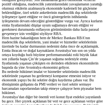
pozitif olduğuna, madencilik yatırımlarındaki yavaşlamanın yarattığı
olumsuz etkilerin azalmasıyla ekonomide kademeli bir güçlenme
beklendiğine, özel sektör anketlerinin madencilik dışı sektörlerde
iyileşmeye işaret ettiğine ve öncü göstergelerin istihdamda
iyileşmenin devam edeceğini gösterdiğine vurgu var. Ayrıca kurların
emtia fiyatlarındaki düşüşe uyum sağlamaya devam ettiğini ve
gerekmesi durumunda enflasyon görünümünün daha fazla parasal
gevşemeye izin verdiğini söylüyor RBA.
Hem hazine bakanlığının hem de Merkez Bankası RBA’nın
madencilik dışı sektörlerin, yani imalat ve hizmetler sektörlerinin
üzerinde bu kadar durmasının nedenini daha önce de açıklamıştık.
Emtia ihracatı ve doğal kaynakların Avustralya’nın son on yılda
ortaya koyduğu hızlı büyüme performansındaki rolü büyük fakat
son yıllarda başta Çin’de yaşanan soğuma nedeniyle emtia
fiyatlarında yaşanan çöküşten en derinden etkilenen ekonomilerin
başında da yine Avustralya ekonomisi geliyor.
Bu nedenle hükümet imalat ve hizmetler sektörünün madencilik
sektöründe yaşanan bu gerilemeyi kompanse etmesini istiyor ve
ekonomik yapıyı bu iki sektöre doğru kaydırma çabası var. Bu
dönüşümün gidişatını da PMI verileri ve özel sektör sermaye
harcamaları raporlarından takip etmeye çalışıyor hem piyasalar hem
hükümet.
Avustralya’dan diğer bir önemli veri konut fiyat endeksi yayınlandı
bu gece. Her çeyrek açıklanan bir veri ve gece açıklanan veriye göre