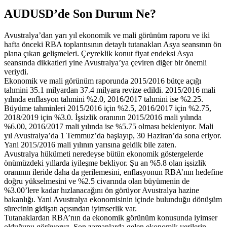
AUDUSD’de Son Durum Ne?
Avustralya’dan yarı yıl ekonomik ve mali görünüm raporu ve iki
hafta önceki RBA toplantısının detaylı tutanakları Asya seansının ön
plana çıkan gelişmeleri. Çeyreklik konut fiyat endeksi Asya
seansında dikkatleri yine Avustralya’ya çeviren diğer bir önemli
veriydi.
Ekonomik ve mali görünüm raporunda 2015/2016 bütçe açığı
tahmini 35.1 milyardan 37.4 milyara revize edildi. 2015/2016 mali
yılında enflasyon tahmini %2.0, 2016/2017 tahmini ise %2.25.
Büyüme tahminleri 2015/2016 için %2.5, 2016/2017 için %2.75,
2018/2019 için %3.0. İşsizlik oranının 2015/2016 mali yılında
%6.00, 2016/2017 mali yılında ise %5.75 olması bekleniyor. Mali
yıl Avustralya’da 1 Temmuz’da başlayıp, 30 Haziran’da sona eriyor.
Yani 2015/2016 mali yılının yarısına geldik bile zaten.
Avustralya hükümeti neredeyse bütün ekonomik göstergelerde
önümüzdeki yıllarda iyileşme bekliyor. Şu an %5.8 olan işsizlik
oranının ileride daha da gerilemesini, enflasyonun RBA’nın hedefine
doğru yükselmesini ve %2.5 civarında olan büyümenin de
%3.00’lere kadar hızlanacağını ön görüyor Avustralya hazine
bakanlığı. Yani Avustralya ekonomisinin içinde bulunduğu dönüşüm
sürecinin gidişatı açısından iyimserlik var.
Tutanaklardan RBA’nın da ekonomik görünüm konusunda iyimser
olduğunu görüyoruz. Son zamanlarda gelen ekonomik verilerin