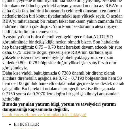
üçüncü çeyrekte konut fiyatlarında %2.0 artış yaşamış. Beklentide
bir rakam ve ikinci çeyrekteki artışın yarısından daha az. RBA’nın
daha fazla faiz indirimi konusunda çekinceli olmasının en önemli
nedenlerinden biri konut fiyatlarındaki aşırı yüksek seyir. O açıdan
RBA’yı rahatlatacak bir rakam fakat bankanın yakın zamanda faiz
indirme ihtimali çok düşük. Yani konut sektörünün ateşi düşüyor
hadi faiz indirelim demeyecek.
Avustralya’dan bolca önemli veri geldi gece fakat AUDUSD
görünümünde bir değişikliğe neden olmadı bizce. Son haftalarda
hep bahsettiğimiz 0.75 – 0.70 bant hareketi devam edecek bir süre
daha. 0.75 üzerine doğru yükselişlere RBA’nın kurlarda aşırı
yükselme istememesi nedeniyle şüpheli yaklaşıyoruz ve uzun
vadede 0.80 – 0.78 bölgesine doğru yükselişler satış fırsatı olur
görüşündeyiz.
Daha kısa vadeli baktığımızda 0.7380 önemli bir direnç olarak
alıcılara direnebilir, aşağıda ise 0.72 – 0.7190 bölgesinden hem 50
hem de 100 günlük hareketli ortalamalar geçmekte ve destek olarak
çalışabilir. Bu hareketli ortalamaların geçilmesi ise ilk aşamada
0.7150 sonra da 0.7070’lere doğru bir geri çekilmeyi arkasından
getirebilir.
Burada yer alan yatırım bilgi, yorum ve tavsiyeleri yatırım
danışmanlığı kapsamında değildir.
Canlı Forex Haber ve Yorumları için Tıklayın!
ETİKETLER