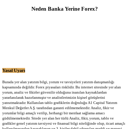
Neden Banka Yerine Forex?
Yasal Uyarı
Burada yer alan yatırım bilgi, yorum ve tavsiyeleri yatırım danışmanlığı
kapsamında değildir. Forex piyasaları risklidir. Bu internet sitesinde yer alan
yorum, analiz ve fikirler güvenilir olduğuna inanılan kaynaklardan
yararlanılarak hazırlanmıştır ve analistlerimizin kişisel görüşlerini
yansıtmaktadır. Kullanılan tablo grafiklerin doğruluğu A1 Capital Yatırım
Menkul Değerler A.Ş. tarafından garanti edilmemektedir. Analiz, fikir ve
yorumlar bilgi amaçlı verilip, herhangi bir menfaat sağlama amacı
güdülmemektedir. Sitede yer alan her türlü Analiz, fikir, yorum, tablo ve
grafikler genel yatırım tavsiyesi ve finansal bilgi niteliğinde olup, ticari amaçlı
kullanılmasından kaynaklanan ve 3. kişiler dahil uğranılan maddi ve manevi