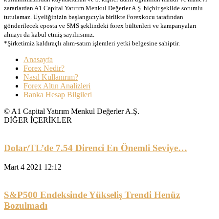
zararlardan A1 Capital Yatırım Menkul Değerler A.Ş. hiçbir şekilde sorumlu
tutulamaz. Üyeliğinizin başlangıcıyla birlikte Forexkocu tarafından
gönderilecek eposta ve SMS şeklindeki forex bültenleri ve kampanyaları
almayı da kabul etmiş sayılırsınız.
*Şirketimiz kaldıraçlı alım-satım işlemleri yetki belgesine sahiptir.
Anasayfa
Forex Nedir?
Nasıl Kullanırım?
Forex Altın Analizleri
Banka Hesap Bilgileri
© A1 Capital Yatırım Menkul Değerler A.Ş.
DİĞER İÇERİKLER
Dolar/TL’de 7.54 Direnci En Önemli Seviye…
Mart 4 2021 12:12
S&P500 Endeksinde Yükseliş Trendi Henüz
Bozulmadı