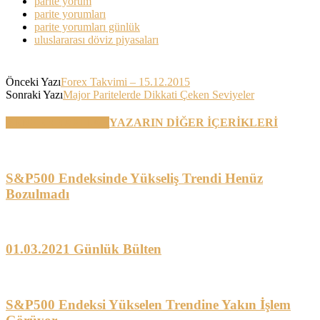
parite yorum
parite yorumları
parite yorumları günlük
uluslararası döviz piyasaları
Önceki Yazı
Forex Takvimi – 15.12.2015
Sonraki Yazı
Major Paritelerde Dikkati Çeken Seviyeler
BENZER YAZILAR
YAZARIN DİĞER İÇERİKLERİ
S&P500 Endeksinde Yükseliş Trendi Henüz
Bozulmadı
01.03.2021 Günlük Bülten
S&P500 Endeksi Yükselen Trendine Yakın İşlem