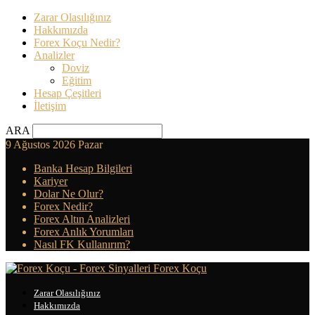
Zarar Olasılığınız
Hakkımızda
Forex Koçu Nedir?
Analizler
Doviz
Eğitim
Hesap Çeşitleri
İletişim
ARA
9 Ağustos 2026 Pazar
Banka Hesap Bilgileri
Kariyer
Dolar Ne Olur?
Forex Nedir?
Forex Altın Analizleri
Forex Anlık Yorumları
Nasıl FK Kullanırım?
Forex Koçu
Zarar Olasılığınız
Hakkımızda