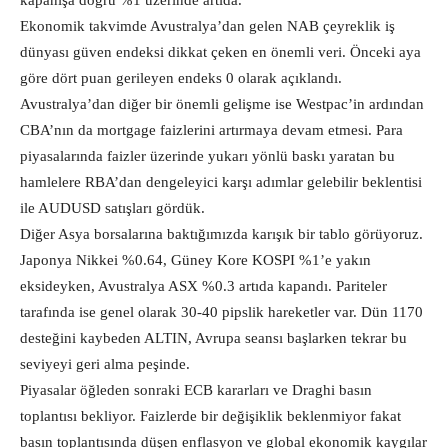
kapanışa doğru %1 üzerinde artıda.
Ekonomik takvimde Avustralya’dan gelen NAB çeyreklik iş
dünyası güven endeksi dikkat çeken en önemli veri. Önceki aya
göre dört puan gerileyen endeks 0 olarak açıklandı.
Avustralya’dan diğer bir önemli gelişme ise Westpac’in ardından
CBA’nın da mortgage faizlerini artırmaya devam etmesi. Para
piyasalarında faizler üzerinde yukarı yönlü baskı yaratan bu
hamlelere RBA’dan dengeleyici karşı adımlar gelebilir beklentisi
ile AUDUSD satışları gördük.
Diğer Asya borsalarına baktığımızda karışık bir tablo görüyoruz.
Japonya Nikkei %0.64, Güney Kore KOSPI %1’e yakın
eksideyken, Avustralya ASX %0.3 artıda kapandı. Pariteler
tarafında ise genel olarak 30-40 pipslik hareketler var. Dün 1170
desteğini kaybeden ALTIN, Avrupa seansı başlarken tekrar bu
seviyeyi geri alma peşinde.
Piyasalar öğleden sonraki ECB kararları ve Draghi basın
toplantısı bekliyor. Faizlerde bir değişiklik beklenmiyor fakat
basın toplantısında düşen enflasyon ve global ekonomik kaygılar