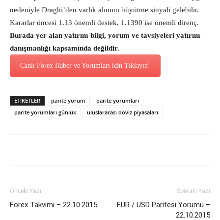
nedeniyle Draghi’den varlık alımını büyütme sinyali gelebilir.
Kararlar öncesi 1.13 önemli destek, 1.1390 ise önemli direnç.
Burada yer alan yatırım bilgi, yorum ve tavsiyeleri yatırım
danışmanlığı kapsamında değildir.
Canlı Forex Haber ve Yorumları için Tıklayın!
ETİKETLER
parite yorum
parite yorumları
parite yorumları günlük
uluslararası döviz piyasaları
Önceki Yazı
Sonraki Yazı
Forex Takvimi – 22.10.2015
EUR / USD Paritesi Yorumu –
22.10.2015